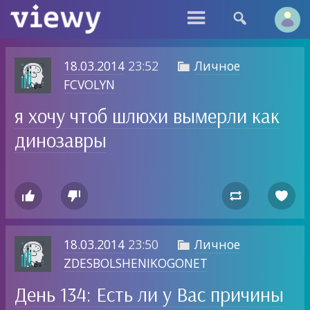


18.03.2014
23:52
Личное

FCVOLYN
я хочу чтоб шлюхи вымерли как
динозавры




18.03.2014
23:50
Личное

ZDESBOLSHENIKOGONET
День 134: Есть ли у Вас причины