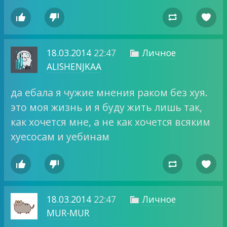




18.03.2014
22:47
Личное

ALISHENJKAA
да ебала я чужие мнения раком без хуя.
это моя жизнь и я буду жить лишь так,
как хочется мне, а не как хочется всяким
хуесосам и уебинам




18.03.2014
22:47
Личное

MUR-MUR