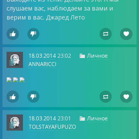
слушаем вас, наблюдаем за вами и
верим в вас. Джаред Лето




18.03.2014
23:02
Личное

ANNARICCI




18.03.2014
23:01
Личное

TOLSTAYAFUPUZO