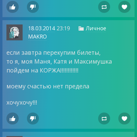




18.03.2014
23:19
Личное

MAKRO
если завтра перекупим билеты,
то я, моя Маня, Катя и Максимушка
пойдем на КОРЖА!!!!!!!!!!!!
моему счастью нет предела
хочухочу!!!



