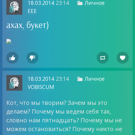
18.03.2014
23:14
Личное

EEE
ахах, букет)




18.03.2014
23:14
Личное

VOBISCUM
Кот, что мы творим? Зачем мы это
делаем? Почему мы ведем себя так,
словно нам пятнадцать? Почему мы не
можем остановиться? Почему никто не