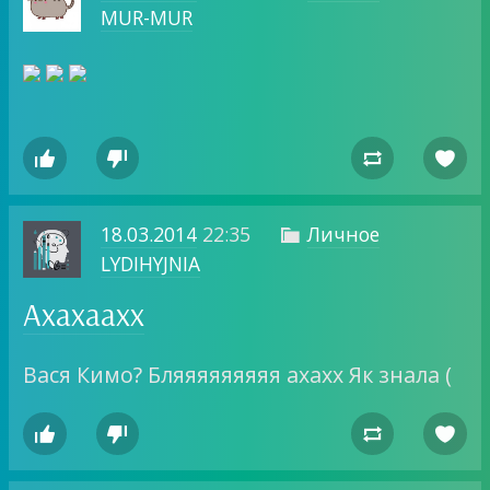
MUR-MUR




18.03.2014
22:35
Личное

LYDIHYJNIA
Ахахаахх
Вася Кимо? Бляяяяяяяяя ахахх Як знала (



