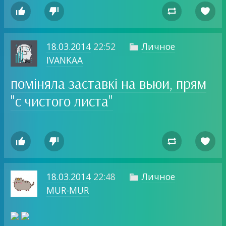




18.03.2014
22:52
Личное

IVANKAA
поміняла заставкі на вьюи, прям
"с чистого листа"




18.03.2014
22:48
Личное

MUR-MUR