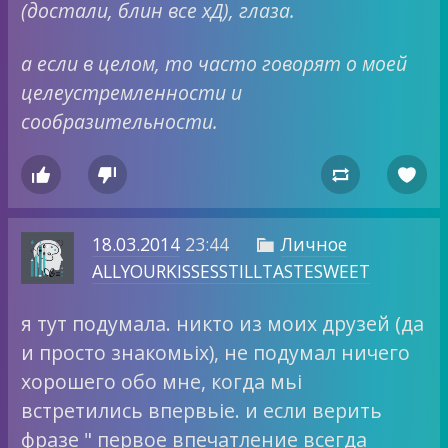
(достали, блин все хД),
глаза.
а если в целом, то часто говорят о моей
целеустремленности и
сообразительности.




18.03.2014
23:44
Личное

ALLYOURKISSESSTILLTASTESWEET
я тут подумала. никто из моих друзей (да
и просто знакомьіх), не подумал ничего
хорошего обо мне, когда мьі
встретились впервьіе. и если верить
фразе " первое впечатление всегда