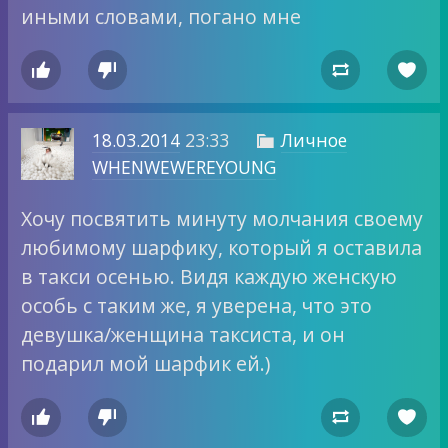
иными словами, погано мне




18.03.2014
23:33
Личное

WHENWEWEREYOUNG
Хочу посвятить минуту молчания своему
любимому шарфику, который я оставила
в такси осенью. Видя каждую женскую
особь с таким же, я уверена, что это
девушка/женщина таксиста, и он
подарил мой шарфик ей.)



