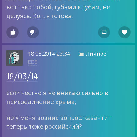
вот так с тобой, губами к губам, не
целуясь. Кот, я готова.




18.03.2014
23:34
Личное

EEE
18/03/14
если честно я не вникаю сильно в
присоединение крыма,
но у меня возник вопрос: казантип
теперь тоже российский?