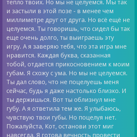
тепло твоих. Но мы не целуемся. Мы так
и застыли в этой позе - в менее чем
миллиметре друг от друга. Но всё ещё не
целуемся. Ты говоришь, что сидел бы так
еще очень долго, ты выиграешь эту
игру. А я заверяю тебя, что эта игра мне
нравится. Каждая буква, сказанная
тобой, отдается прикосновением к моим
губам. Я схожу с ума. Но мы не целуемся.
Ты дал слово, что не поцелуешь меня
сейчас, будь я даже настолько близко. И
ты держишься. Вот ты облизнул мне
губу. А я ответила тем же. Я улыбаюсь,
чувствую твои губы. Но поцелуя нет.
Пожалуйста, Кот, останови этот миг
навсегда. Я готова вечность провести