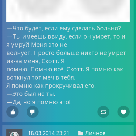
—Что будет, если ему сделать больно?
—Ты имеешь ввиду, если он умрет, то и
я умру?! Меня это не
волнует. Просто больше никто не умрет
из-за меня, Скотт. Я
помню. Помню всё, Скотт. Я помню как
воткнул тот меч в тебя.
Я помню как прокручивал его.
—Это был не ты.
—Да, но я помню это!




18.03.2014
23:21
Личное
