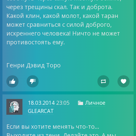
через трещины скал. Так и доброта.
Какой клин, какой молот, какой таран
может сравниться с силой доброго,
искреннего человека! Ничто не может
противостоять ему.
Генри Дэвид Торо




18.03.2014
23:05
Личное

GLEARCAT
Если вы хотите менять что-то…
Выходите из тени. Делайте это. А мы