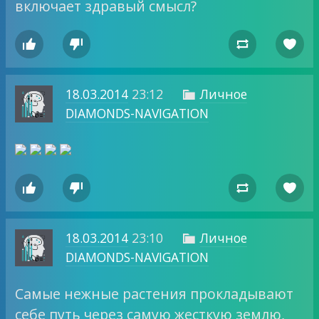
включает здравый смысл?




18.03.2014
23:12
Личное

DIAMONDS-NAVIGATION




18.03.2014
23:10
Личное

DIAMONDS-NAVIGATION
Самые нежные растения прокладывают
себе путь через самую жесткую землю,