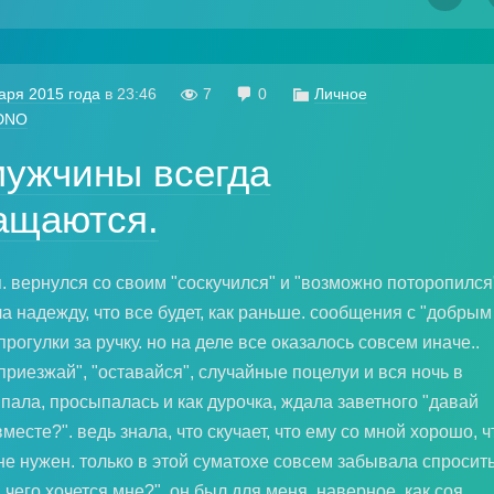
аря 2015 года
в
23:46

7

0

Личное
DNO
мужчины всегда
ащаются.
. вернулся со своим "соскучился" и "возможно поторопился
а надежду, что все будет, как раньше. сообщения с "добрым
 прогулки за ручку. но на деле все оказалось совсем иначе..
приезжай", "оставайся", случайные поцелуи и вся ночь в
пала, просыпалась и как дурочка, ждала заветного "давай
месте?". ведь знала, что скучает, что ему со мной хорошо, ч
не нужен. только в этой суматохе совсем забывала спросить
 чего хочется мне?". он был для меня, наверное, как соя