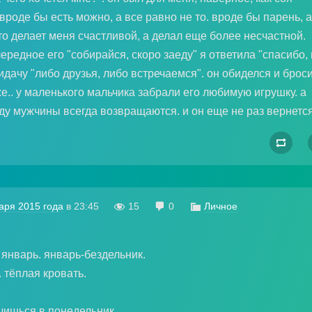
вроде бы есть можно, а все равно не то. вроде бы парень, а
то делает меня счастливой, а делал еще более несчастной.
ередное его "собирайся, скоро заеду" я ответила "спасибо,
идачу "либо друзья, либо встречаемся". он обиделся и брос
же.. у маленького мальчика забрали его любимую игрушку. а
вду мужчины всегда возвращаются. и он еще не раз вернется

аря 2015 года
в
23:45

15

0

Личное
январь. январь-бездельник.
 тёплая кровать.
учишься в понедельник,