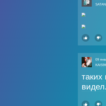
SATA


09 янв
KAIS9
таких
видел

