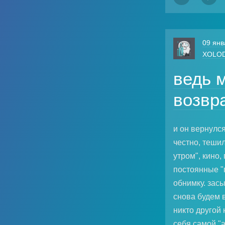
09 янв
XOLO
ведь 
возвр
и он вернулся
честно, тешил
утром", кино,
постоянные "
обнимку. засы
снова будем в
никто другой 
себя самой "а