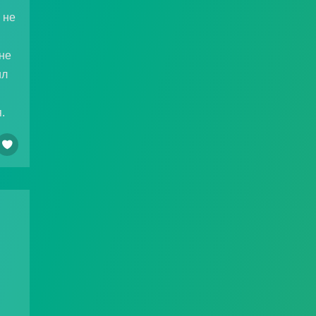
 не
 не
ил
.
