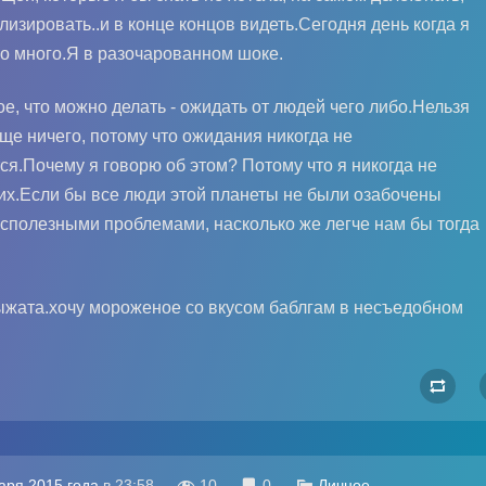
лизировать..и в конце концов видеть.Сегодня день когда я
о много.Я в разочарованном шоке.
е, что можно делать - ожидать от людей чего либо.Нельзя
ще ничего, потому что ожидания никогда не
я.Почему я говорю об этом? Потому что я никогда не
х.Если бы все люди этой планеты не были озабочены
сполезными проблемами, насколько же легче нам бы тогда
жата.хочу мороженое со вкусом баблгам в несъедобном

аря 2015 года
в
23:58

10

0

Личное