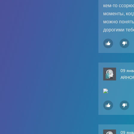
кем-то ссорюс
моменты, когд
можно понять
дорогими теб


09 янв
ARHO


09 янв