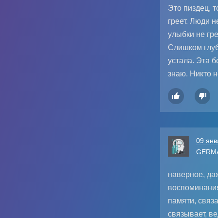
Это пиздец, т
греет. Люди н
улыбки не гре
Слишком глуб
устала. Эта б
знаю. Никто н


09 янв
GERM
наверное, да
воспоминания
памяти, связ
связывает, ве