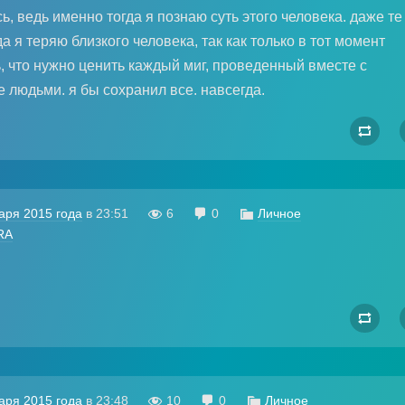
ь, ведь именно тогда я познаю суть этого человека. даже те
а я теряю близкого человека, так как только в тот момент
, что нужно ценить каждый миг, проведенный вместе с
е людьми. я бы сохранил все. навсегда.

аря 2015 года
в
23:51

6

0

Личное
RA

аря 2015 года
в
23:48

10

0

Личное