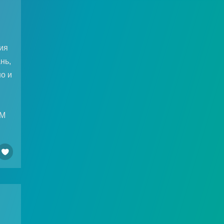
ния
нь,
шо и
ЕМ
