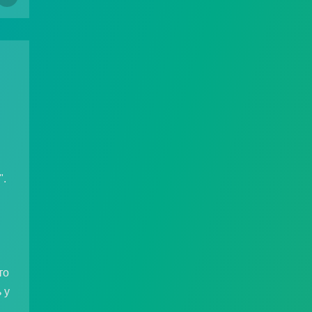
".
то
 у