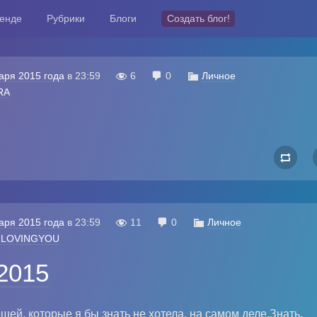
ренде
Рубрики
Блоги
Создать блог!
аря 2015 года
в
23:59

6

0

Личное
RA

аря 2015 года
в
23:59

11

0

Личное
RLOVINGYOU
.2015
щей, которые я бы знать не хотела, на самом деле.Знать,