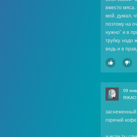
вместо мяса. 
мой. думал, ч
поэтому на оч
нужно" и в пр
трубку. надо 
ведь и в пра


09 янв
RIKAO
заснеженный 
горячий кофе.
и если ты сл