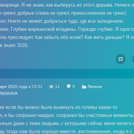
оварищи. Я не знаю, как выберусь из этого дерьма. Ничего 
е греют, добрые слова не греют, прикосновения не греют,
ют. Никто не может добраться туда, где все заледенело.
око. Глубже марианской впадины. Гораздо глубже. Я прост
оль преследует. Как забыть обо всем? Как жить дальше? Я н
е знает. SOS.

аря 2015 года
в
23:51

11

0

Личное
ANSKAYA
же если бы можно было выкинуть из головы какие-то
, я бы сохранил каждое. сохранил бы счастливые моменты
анные даже с теми людьми, с которыми сейчас меня ничего 
дь тогда нам было хорошо вместе. воспоминания, когда я с