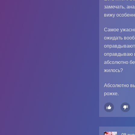
замечать, ана
вижу особенн
Самое ужасно
ожидать вооб
оправдываютс
оправдываю и
абсолютно бе
жилось?
Абсолютно вы
рожке.


09 янв