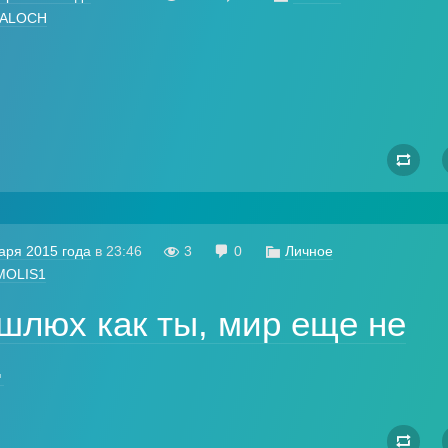
NALOCH

аря 2015 года
в
23:46

3

0

Личное
MOLIS1
 шлюх как ты, мир еще не
.
