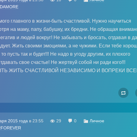
RDAMORE
мого главного в жизни-быть счастливой. Нужно научиться
отря на маму, папу, бабушку, их бредни. Не обращая внима
негатив и людей вокруг! Не забывать и бросать, отдавая в да
адует. Жить своими эмоциями, а не чужими. Если тебе хоро
 то пусть так и будет!!! Не надо в угоду другим, их плохого
тдавать свое счастье! Не жертвуй собой ни ради кого!!!
ЫТЬ ЖИТЬ СЧАСТЛИВОЙ НЕЗАВИСИМО И ВОПРЕКИ ВС

аря 2015 года
в
23:55

29

0

Личное
RFOREVER