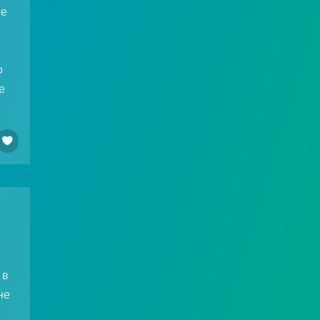
не
о
е

 в
не