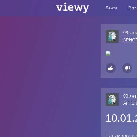
Лента
В т
09 янв
ARHO


09 янв
AFTE
10.01
Есть много ве