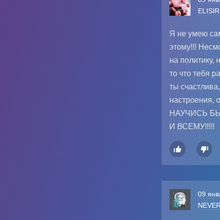
ELISI
Я не умею са
этому!!! Несм
на политику, 
то что тебя р
ты счастлива,
настроения, о
НАУЧИСЬ Б
И ВСЕМУ!!!!!


09 янв
NEVE