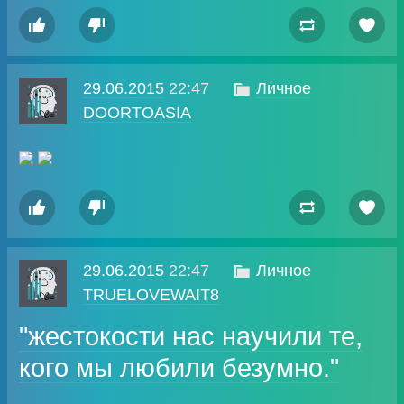




29.06.2015
22:47

Личное
DOORTOASIA




29.06.2015
22:47

Личное
TRUELOVEWAIT8
"жестокости нас научили те,
кого мы любили безумно."