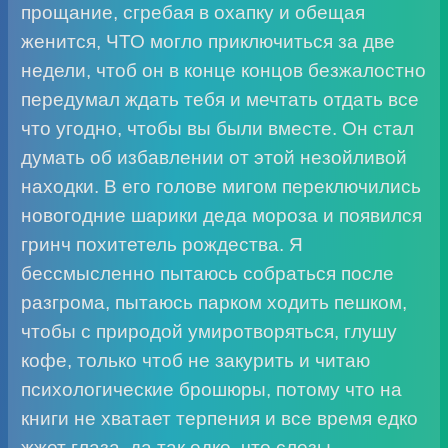
прощание, сгребая в охапку и обещая
женится, ЧТО могло приключиться за две
недели, чтоб он в конце концов безжалостно
передумал ждать тебя и мечтать отдать все
что угодно, чтобы вы были вместе. Он стал
думать об избавлении от этой незойливой
находки. В его голове мигом переключились
новогодние шарики деда мороза и появился
гринч похитетель рождества. Я
бессмысленно пытаюсь собраться после
разгрома, пытаюсь парком ходить пешком,
чтобы с природой умиротворяться, глушу
кофе, только чтоб не закурить и читаю
психологические брошюры, потому что на
книги не хватает терпения и все время едко
жжет глаза, да так едко, что слезы