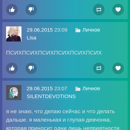




29.06.2015
23:09

Личное
Lisa
ПСИХПСИХПСИХПСИХПСИХПСИХ




29.06.2015
23:07

Личное
SILENTDEVOTIONS
я не знаю, что делаю сейчас и что делать
дальше. я маленькая и глупая девчонка,
которая приносит одни лишь неприятности.