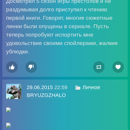
Досмотрел 5 сезон игры престолов и не
раздумывая долго приступил к чтению
первой книги. Говорят, многие сюжетные
линии были опущены в сериале. Пусть
теперь попробуют испортить мне
удовольствие своими спойлерами, жалкие
ублюдки.




29.06.2015
22:59

Личное
BRYUZGZHALO