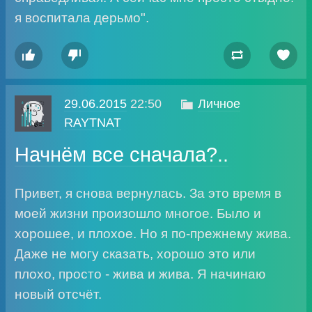
я воспитала дерьмо".




29.06.2015
22:50

Личное
RAYTNAT
Начнём все сначала?..
Привет, я снова вернулась. За это время в
моей жизни произошло многое. Было и
хорошее, и плохое. Но я по-прежнему жива.
Даже не могу сказать, хорошо это или
плохо, просто - жива и жива. Я начинаю
новый отсчёт.