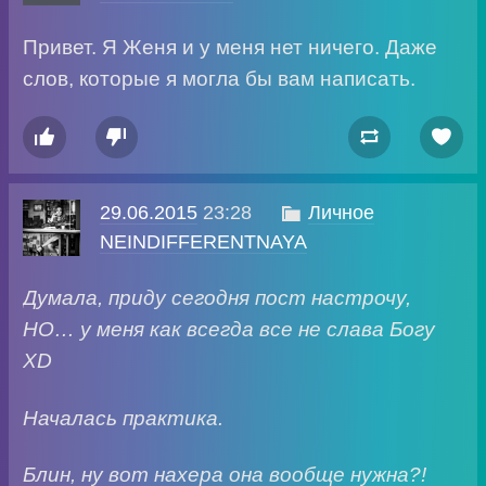
Привет. Я Женя и у меня нет ничего. Даже
слов, которые я могла бы вам написать.




29.06.2015
23:28

Личное
NEINDIFFERENTNAYA
Думала, приду сегодня пост настрочу,
НО… у меня как всегда все не слава Богу
XD
Началась практика.
Блин, ну вот нахера она вообще нужна?!