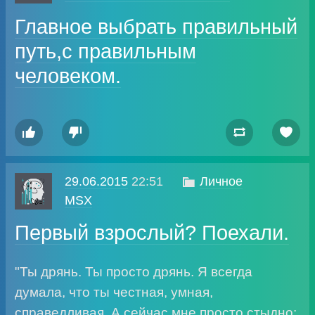
Главное выбрать правильный
путь,с правильным
человеком.




29.06.2015
22:51

Личное
MSX
Первый взрослый? Поехали.
"Ты дрянь. Ты просто дрянь. Я всегда
думала, что ты честная, умная,
справедливая. А сейчас мне просто стыдно: