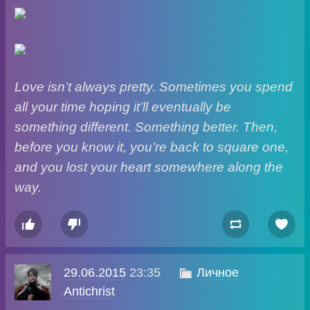
Love isn’t always pretty. Sometimes you spend
all your time hoping it’ll eventually be
something different. Something better. Then,
before you know it, you’re back to square one,
and you lost your heart somewhere along the
way.




29.06.2015
23:35

Личное
Antichrist