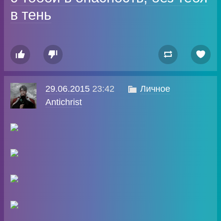
в тень




29.06.2015
23:42

Личное
Antichrist