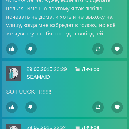
нельзя. Именно поэтому я так люблю
ночевать не дома, и хоть и не выхожу на
улицу, когда мне взбредет в голову, но всё
же чувствую себя гораздо свободней




29.06.2015
22:29

Личное
SEAMAID
SO FUUCK IT!!!!!!!




29.06.2015
22:24

Личное