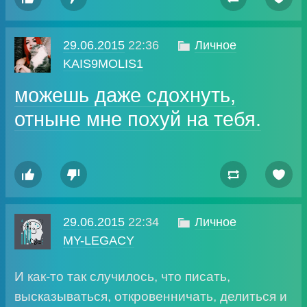
29.06.2015
22:36

Личное
KAIS9MOLIS1
можешь даже сдохнуть,
отныне мне похуй на тебя.




29.06.2015
22:34

Личное
MY-LEGACY
И как-то так случилось, что писать,
высказываться, откровенничать, делиться и