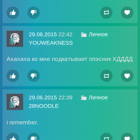




29.06.2015
22:42

Личное
YOUWEAKNESS
Ахахаха ко мне подкатывает ппэсник ХДДДД




29.06.2015
22:39

Личное
28NOODLE
i remember.



