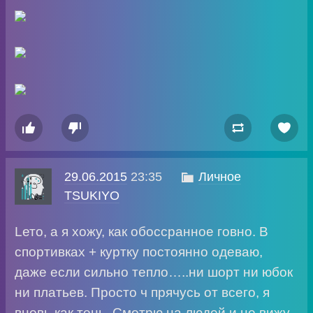




29.06.2015
23:35

Личное
TSUKIYO
Lето, а я хожу, как обоссранное говно. В
спортивках + куртку постоянно одеваю,
даже если сильно тепло…..ни шорт ни юбок
ни платьев. Просто ч прячусь от всего, я
вновь как тень. Смотрю на людей и не вижу