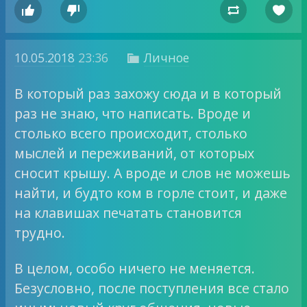




10.05.2018
23:36
Личное

В который раз захожу сюда и в который
раз не знаю, что написать. Вроде и
столько всего происходит, столько
мыслей и переживаний, от которых
сносит крышу. А вроде и слов не можешь
найти, и будто ком в горле стоит, и даже
на клавишах печатать становится
трудно.
В целом, особо ничего не меняется.
Безусловно, после поступления все стало