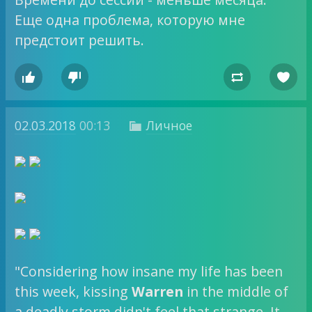
Еще одна проблема, которую мне
предстоит решить.




02.03.2018
00:13
Личное

"Considering how insane my life has been
this week, kissing
Warren
in the middle of
a deadly storm didn't feel that strange. It