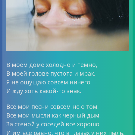
В моем доме холодно и темно,
В моей голове пустота и мрак.
Я не ощущаю совсем ничего
И жду хоть какой-то знак.
Все мои песни совсем не о том.
Все мои мысли как черный дым.
За стеной у соседей все хорошо
И им все равно, что в глазах у них пыль.