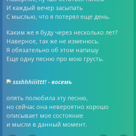
И каждый вечер засыпать
С мыслью, что я потерял еще день.
Каким же я буду через несколько лет?
Наверное, так же не изменюсь.
Я обязательно об этом напишу
Еще одну песню про мою грусть.
ssshhhiiittt! - восемь
опять полюбила эту песню,
но сейчас она невероятно хорошо
описывает мое состояние
и мысли в данный момент.