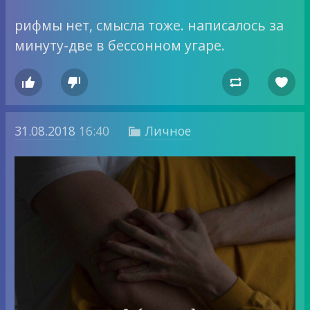
рифмы нет, смысла тоже. написалось за
минуту-две в бессонном угаре.




31.08.2018
16:40
Личное
