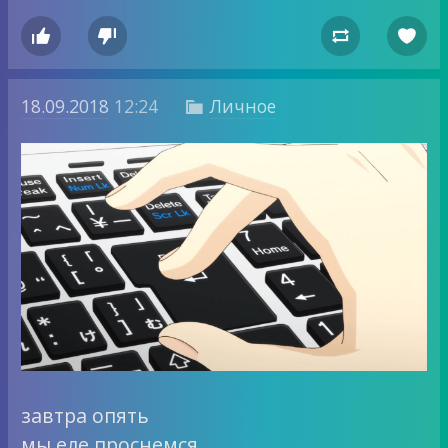




18.09.2018
12:24
Личное

завтра опять
мы еле проснемся,