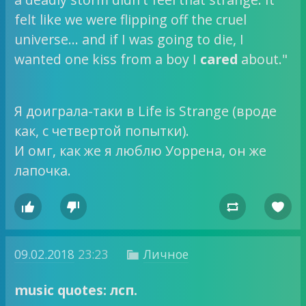
felt like we were flipping off the cruel
universe… and if I was going to die, I
wanted one kiss from a boy I
cared
about."
Я доиграла-таки в Life is Strange (вроде
как, с четвертой попытки).
И омг, как же я люблю Уоррена, он же
лапочка.




09.02.2018
23:23
Личное

music quotes: лсп.