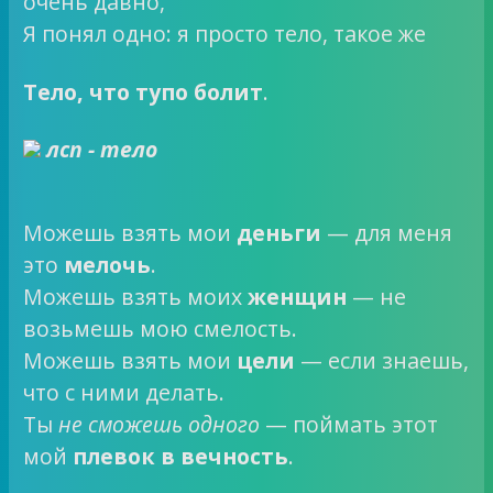
очень давно,
Я понял одно: я просто тело, такое же
Тело, что тупо болит
.
лсп - тело
Можешь взять мои
деньги
— для меня
это
мелочь
.
Можешь взять моих
женщин
— не
возьмешь мою смелость.
Можешь взять мои
цели
— если знаешь,
что с ними делать.
Ты
не сможешь одного
— поймать этот
мой
плевок в вечность
.