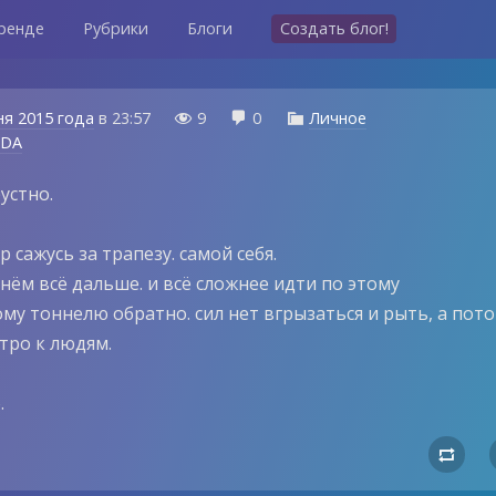
ренде
Рубрики
Блоги
Создать блог!
ня 2015 года
в
23:57
9
0
Личное



NDA
устно.
 сажусь за трапезу. самой себя.
нём всё дальше. и всё сложнее идти по этому
му тоннелю обратно. сил нет вгрызаться и рыть, а пот
тро к людям.
.
