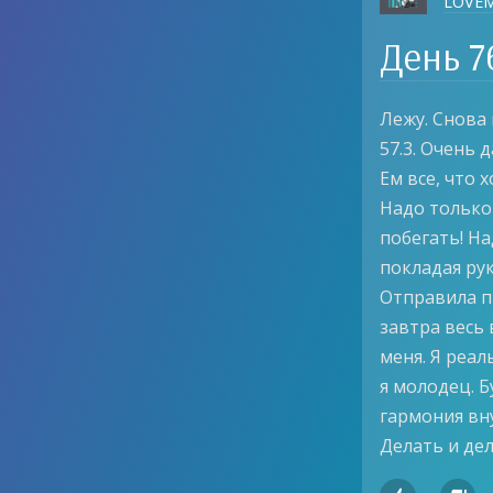
LOVE
День 7
Лежу. Снова 
57.3. Очень 
Ем все, что 
Надо только
побегать! На
покладая рук
Отправила п
завтра весь 
меня. Я реал
я молодец. Б
гармония вн
Делать и дел