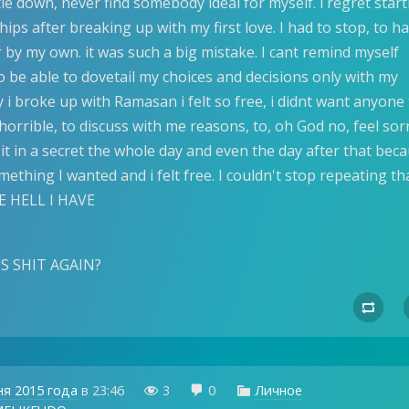
tle down, never find somebody ideal for myself. i regret star
ips after breaking up with my first love. I had to stop, to h
r by my own. it was such a big mistake. I cant remind myself
to be able to dovetail my choices and decisions only with my
y i broke up with Ramasan i felt so free, i didnt want anyone
 horrible, to discuss with me reasons, to, oh God no, feel sor
 it in a secret the whole day and even the day after that bec
something I wanted and i felt free. I couldn't stop repeating th
 HELL I HAVE
S SHIT AGAIN?

ня 2015 года
в
23:46
3
0
Личное


