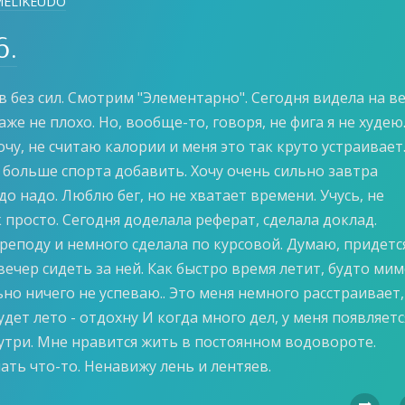
MELIKEUDO
6.
в без сил. Смотрим "Элементарно". Сегодня видела на в
даже не плохо. Но, вообще-то, говоря, не фига я не худею
хочу, не считаю калории и меня это так круто устраивает
 больше спорта добавить. Хочу очень сильно завтра
до надо. Люблю бег, но не хватает времени. Учусь, не
 просто. Сегодня доделала реферат, сделала доклад.
реподу и немного сделала по курсовой. Думаю, придетс
вечер сидеть за ней. Как быстро время летит, будто ми
ьно ничего не успеваю.. Это меня немного расстраивает,
удет лето - отдохну И когда много дел, у меня появляетс
утри. Мне нравится жить в постоянном водовороте.
ать что-то. Ненавижу лень и лентяев.