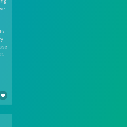
ting
ave
 to
ry
ause
at.
