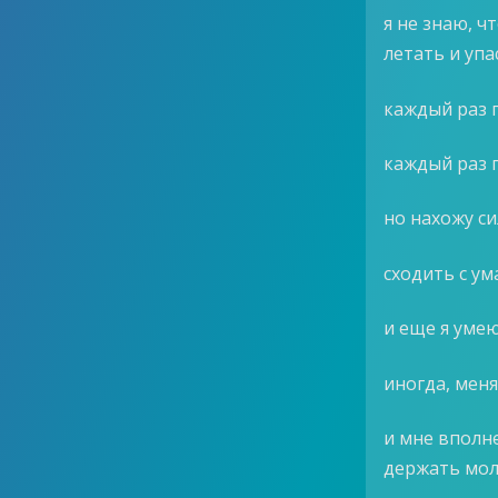
я не знаю, ч
летать и упа
каждый раз 
каждый раз 
но нахожу си
сходить с ум
и еще я уме
иногда, меня
и мне вполн
держать мол