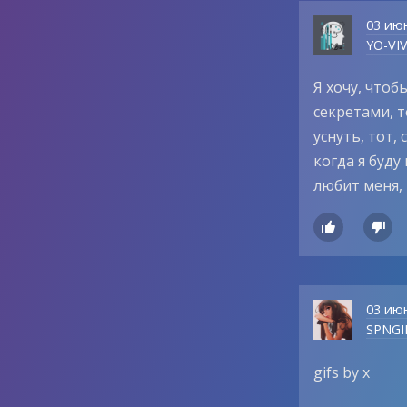
03 ию
YO-VI
Я хочу, чтоб
секретами, т
уснуть, тот,
когда я буду
любит меня, 


03 ию
SPNGI
gifs by x