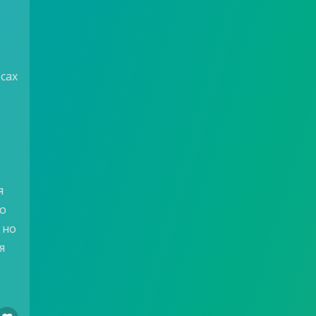
есах
.
.
я
мо
 но
я