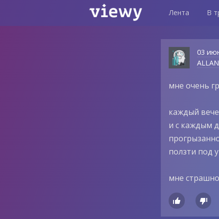
Лента
В т
03 ию
ALLA
мне очень гр
каждый вечер
и с каждым д
прогрызанно
ползти под у
мне страшно

