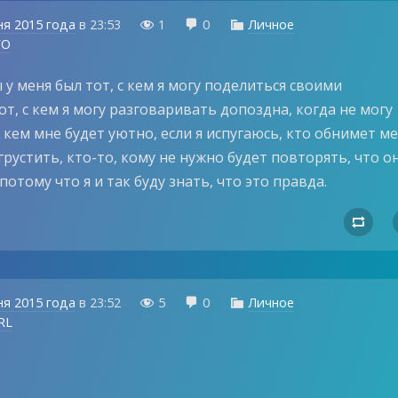
ня 2015 года
в
23:53
1
0
Личное



VO
ы у меня был тот, с кем я могу поделиться своими
от, с кем я могу разговаривать допоздна, когда не могу
 с кем мне будет уютно, если я испугаюсь, кто обнимет ме
 грустить, кто-то, кому не нужно будет повторять, что о
потому что я и так буду знать, что это правда.

ня 2015 года
в
23:52
5
0
Личное



RL