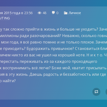
ня 2015 года
в
23:56
48
0
Личное



ITING
у так сложно прийти в жизнь и больше не уходить? Зач
миллионы ради разочарований? Неважно, сколько говн
 мои года, я всё равно помню и не только плохое. Заче
е приходить? Будоражить привычное? Становиться бл
ричем никто из вас не ушел на хорошей ноте. Н и к т о. 
 перестать переживать из-за каждого проходящего
ак воспринимать всё легче? Боже мой, хватит присылать
я в эту жизнь. Даешь радость и беззаботность или где
о найти?
