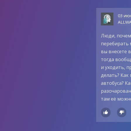
03 ию
ALLWA
Люди, почем
перебирать 
вы внесете в
тогда вообщ
и уходить, п
делать? Как
автобуса? К
разочаровани
там её можн

