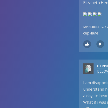
Elizabeth Hen
милашы таки
сериале


03 ию
BELOV
I am disappoi
understand ho
a day, to hear
What if i was