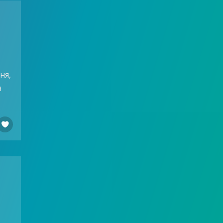
ня,
н
