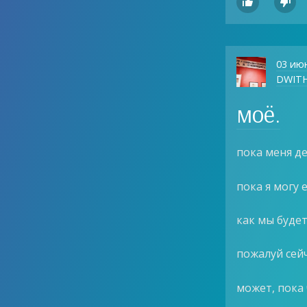


03 ию
DWIT
моё.
пока меня де
пока я могу 
как мы буде
пожалуй сейч
может, пока 