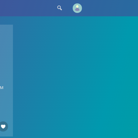

ом
