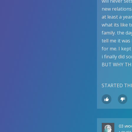
will never set
new relationsh
at least a yea
what its like 
family. the da
tell me it was
for me. I kept
i finally did 
BUT WHY THE
STARTED THI


03 ию