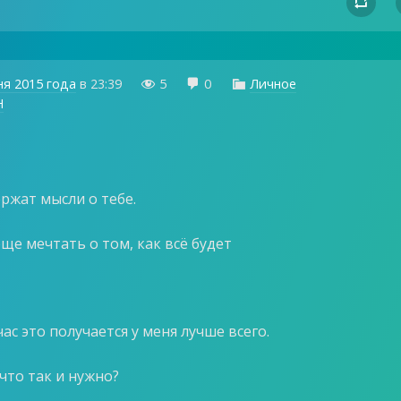

ня 2015 года
в
23:39
5
0
Личное



H
ржат мысли о тебе.
еще мечтать о том, как всё будет
т
ас это получается у меня лучше всего.
что так и нужно?