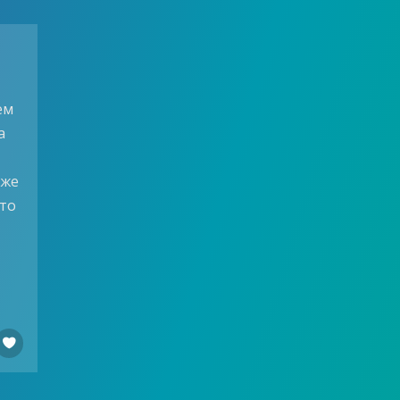
ем
а
м
иже
Что
