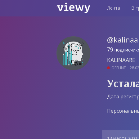
Лента
В т
@kalinaa
79
подписчик
KALINAARE
OFFLINE – 28.0
Устал
Дата регистр
Персональны
13 марта 2021