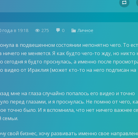

0 года
в
19:18
275
0
Личное



тонула в подвешенном состоянии непонятно чего. То ест
а ничего не меняется. Я как будто чего-то жду, но никто 
Но сегодня я будто проснулась, а именно после просмотр
о видео от Ираклия (может кто-то на него подписан на
зад мне на глаза случайно попалось его видео и точно
ло перед глазами, и я проснулась. Не помню от чего, ка
кое точно было. И я вспомнила, что нет ничего важнее с
 семьи.
чу свой бизнес, хочу развивать именно свое направлен