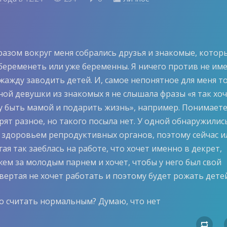
разом вокруг меня собрались друзья и знакомые, котор
беременеть или уже беременны. Я ничего против не им
 жажду заводить детей. И, самое непонятное для меня то
ной девушки из знакомых я не слышала фразы «я так хоч
чу быть мамой и подарить жизнь», например. Понимаете
рят разное, но такого посыла нет. У одной обнаружилис
 здоровьем репродуктивных органов, поэтому сейчас и
гая так заеблась на работе, что хочет именно в декрет,
жем за молодым парнем и хочет, чтобы у него был свой
вертая не хочет работать и поэтому будет рожать детей
о считать нормальным? Думаю, что нет
