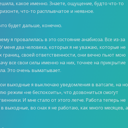
ешила, какое именно. Знаете, ощущение, будто что-то
ризонте, что-то расплывчатое и неявное.
что будет дальше, конечно.
чему я провалилась в это состояние анабиоза. Все из-за
У меня два человека, которых я не уважаю, которые не
х границ, своей ответственности, они вечно пьют мою
рачу все свои силы именно на них, точнее на прикрытие
ла. Это очень выматывает.
вои выходные я выключаю уведомления в ватсапе, на н
лю режим «не беспокоить», что дозвониться смогут
венники. И мне стало от этого легче. Работа теперь не
 в выходные, во снах я не работаю, как много месяцев, 