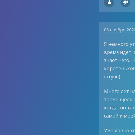


08 ноября 202
Я немного у
время идет, 
знает чего. 
коротеньког
ютубе).
Много лет на
также щелкну
когда, но та
самой и моей
Уже давно хо