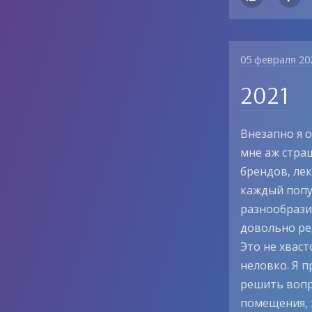
05 февраля 20
2021
Внезапно я о
мне аж страш
брендов, ле
каждый попу
разнообразие
довольно ред
Это не хваст
неловко. Я п
решить вопр
помещения, 