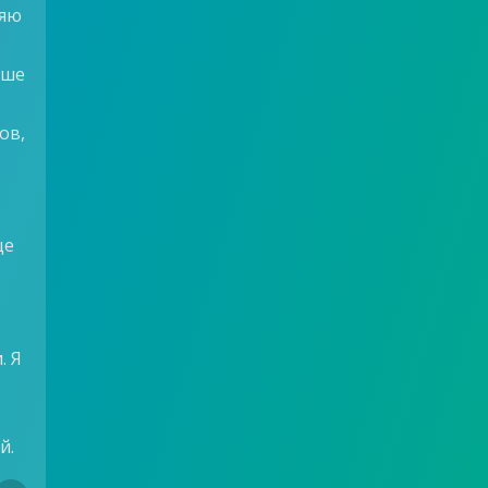
няю
чше
ов,
ще
. Я
й.