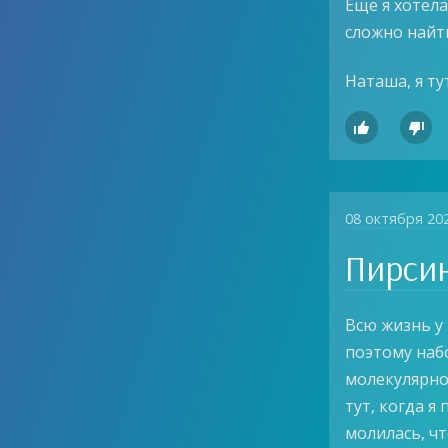
Еще я хотела
сложно найти
Наташа, я ту


08 октября 20
Пирси
Всю жизнь у 
поэтому наб
молекулярно
тут, когда я
молилась, чт