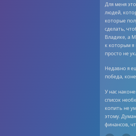
Для меня это
людей, кото
которые пол
сделать, чт
Владике, а М
к которым я
просто не ук
Недавно я ещ
победа, коне
У нас наконе
список необх
копить не у
этому. Дума
финансов, чт