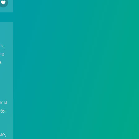

ь,
не
а
к и
ебя
ие,