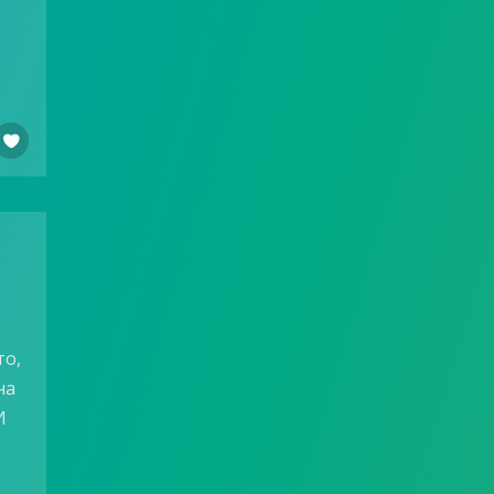

то,
на
И