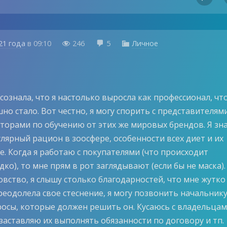
21 года
в
09:10
246
5
Личное



сознала, что я настолько выросла как профессионал, чт
но стало. Вот честно, я могу спорить с представителям
кторами по обучению от этих же мировых брендов. Я зн
лярный рацион в зоосфере, особенности всех диет и их
. Когда я работаю с покупателями (что происходит
ко), то мне прям в рот заглядывают (если бы не маска).
овство, я слышу столько благодарностей, что мне жутко
реодолела свое стеснение, я могу позвонить начальнику
осы, которые должен решить он. Кусаюсь с владельца
заставляю их выполнять обязанности по договору и тп.