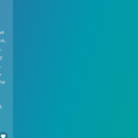
ые
ею,
,
у
,
ь
ли
.
