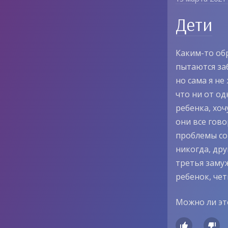
Дети
Каким-то об
пытаются за
но сама я не
что ни от од
ребенка, хо
они все гово
проблемы со
никогда, дру
третья заму
ребенок, чет
Можно ли эт

