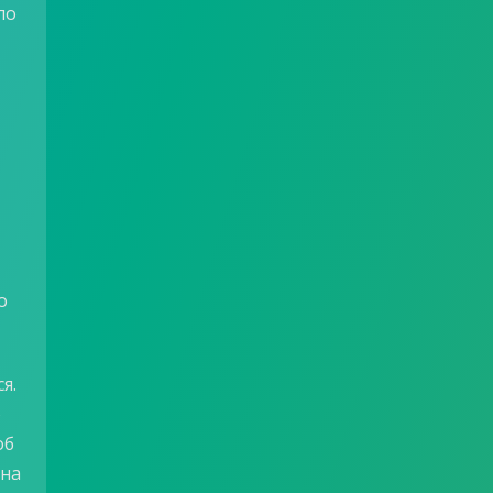
ло
о
я.
о
об
 на