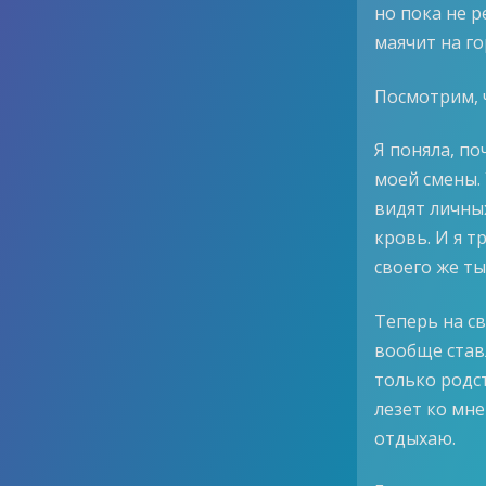
но пока не р
маячит на го
Посмотрим, 
Я поняла, по
моей смены. 
видят личны
кровь. И я т
своего же ты
Теперь на с
вообще став
только родст
лезет ко мне
отдыхаю.