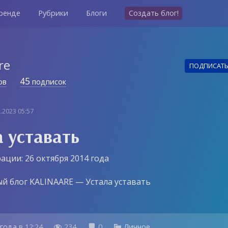
ренде
Рубрики
Блоги
Создать блог!
re
ПОДПИСАТ
45
ов
подписок
2.2023 05:57
а уставать
ации: 26 октября 2014 года
й блог KALINAARE — Устала уставать
 года
в
12:24
234
0
Личное


