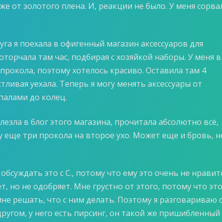
же от золотого плена. И, реакции не было. У меня сорва
уга я поехала в офигенный магазин аксессуаров для
оторчала там час, подбирая с хозяйкой наборы. У меня в
 прокола, поэтому хотелось красиво. Оставила там 4
стливая уехала. Теперь я могу менять аксессуары от
палами до колец.
лезла в блог этого магазина, прочитала абсолютно всё,
у еще три прокола на второе ухо. Может еще и бровь, н
обсуждать это с С., потому что ему это очень не нравитс
, но не одобряет. Мне грустно от этого, потому что эт
мне решать, что с ним делать. Поэтому я разговариваю 
другом, у него есть пирсинг, он такой же пришибленный