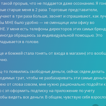
 такой прорыв, что не поддается даже осознанию. Я го
рые старше меня в 2 раза. Торговые представители,
учают в три раза больше, звонят и спрашивают, как лу
обы МНЕ было удобно — не сменщице или офису во
НЕ. У меня есть телефоны директоров этих самых бренд
 иногда обращаюсь за индивидуальной помощью. Это
ладывается в голове.
е и бомжей стала гонять от входа в магазин) это вооб
чно.
ц-то появились свободные деньги, сейчас сядем делать
одимых трат, чтобы не разбазаривать эти самые деньги
мею от слова совсем, мне нужно рационально подойти к
ю с зп оформить подписку на приложение по учету
обы видеть все деньги. В общем, чувствую себя взросло