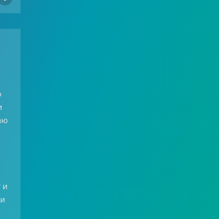
о
и
аю
 и
ми