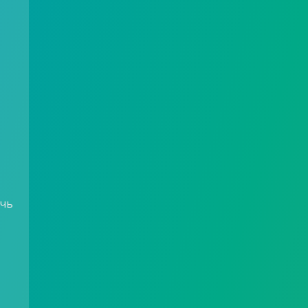
очь
а