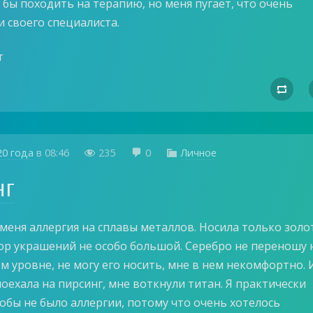
 бы походить на терапию, но меня пугает, что очень
 своего специалиста.
т

20 года
в
08:46
235
0
Личное



нг
меня аллергия на сплавы металлов. Носила только золо
ор украшений не особо большой. Серебро не переношу 
м уровне, не могу его носить, мне в нем некомфортно. 
 поехала на пирсинг, мне воткнули титан. Я практически
обы не было аллергии, потому что очень хотелось