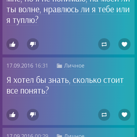
ты волне, нравлюсь ли я тебе или
я туплю?




17.09.2016
16:31
Личное

Я хотел бы знать, сколько стоит
все понять?




17.09.2016
00:29
Личное
