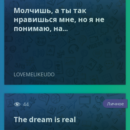
Молчишь, а ты так
нравишься мне, но я не
понимаю, на...
LOVEMELIKEUDO

Личное
44
The dream is real