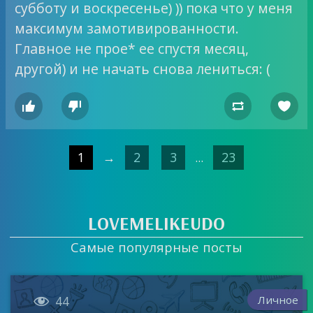
субботу и воскресенье) )) пока что у меня
максимум замотивированности.
Главное не прое* ее спустя месяц,
другой) и не начать снова лениться: (




1
→
2
3
...
23
LOVEMELIKEUDO
Самые популярные посты

Личное
44