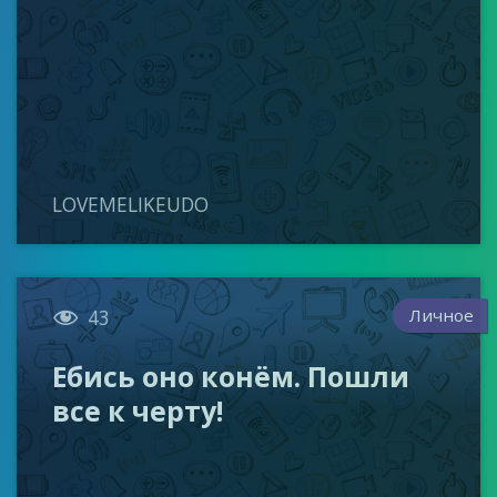
LOVEMELIKEUDO

Личное
43
Ебись оно конём. Пошли
все к черту!