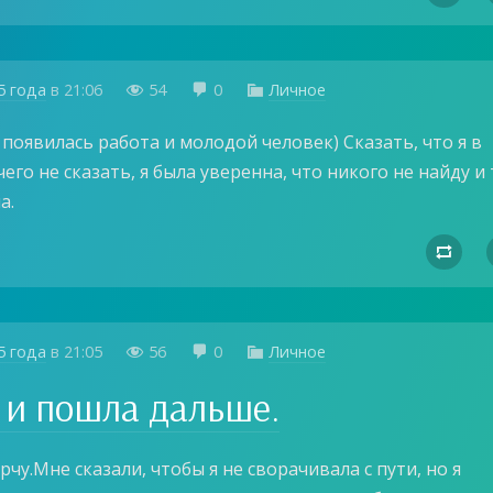
5 года
в
21:06
54
0
Личное



 появилась работа и молодой человек) Сказать, что я в
его не сказать, я была уверенна, что никого не найду и 
а.

5 года
в
21:05
56
0
Личное



 и пошла дальше.
орчу.Мне сказали, чтобы я не сворачивала с пути, но я