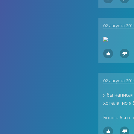
02 августа 201


02 августа 201
я бы написал
хотела, но я
Боюсь быть с

