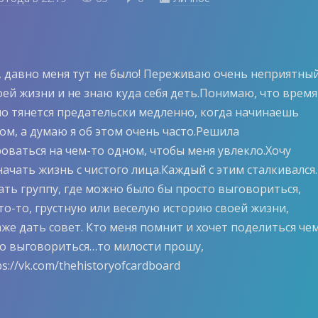
, давно меня тут не было! Переживаю очень неприятны
оей жизни и не знаю куда себя деть.Понимаю, что время
но тянется предательски медленно, когда начинаешь
ом, а думаю я об этом очень часто.Решила
оваться на чем-то одном, чтобы меня увлекло.Хочу
начать жизнь с чистого лица.Каждый с этим сталкивался
ать группу, где можно было бы просто выговориться,
то-то, грустную или веселую историю своей жизни,
же дать совет. Кто меня помнит и хочет поделиться че
то выговориться…то милости прошу,
ps://vk.com/thehistoryofcardboard