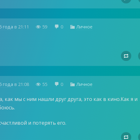
5 года
в
21:11
59
0
Личное




5 года
в
21:08
55
0
Личное



а, как мы с ним нашли друг друга, это как в кино.Как я и
 боюсь.
частливой и потерять его.
