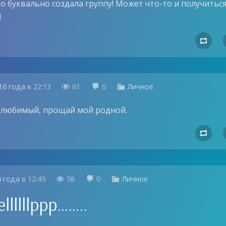
то буквально создала группу! Может что-то и получиться
!

16 года
в
22:13
61
0
Личное



любимый, прощай мой родной.

6 года
в
12:45
58
0
Личное



llllllppp……..