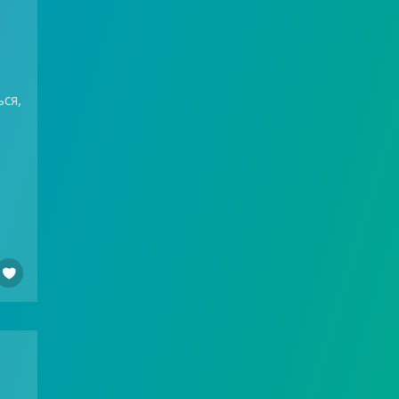
ся,
