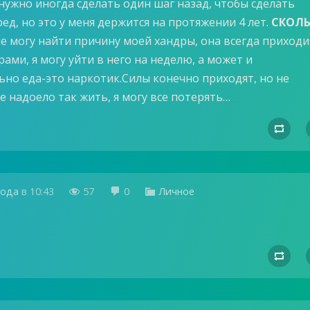
нужно иногда сделать один шаг назад, чтобы сделать
ед, но это у меня держится на протяжении 4 лет.
СКОЛ
е могу найти причину моей хандры, она всегда приходи
рами, я могу уйти в него на неделю, а может и
ьно еда-это наркотик.Силы конечно приходят, но не
е надоело так жить, я могу все потерять…

года
в
10:43
57
0
Личное



