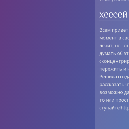
хеееей
Всем привет
момент в св
лечит, но…о
думать об эт
сконцентрир
пережить и 
Решила созд
рассказать ч
возможно да
то или прос
ступайте!htt