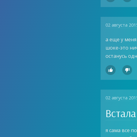
02 августа 201
а еще у меня
шоке-это нич
останусь одн


02 августа 201
Встала
я сама все п