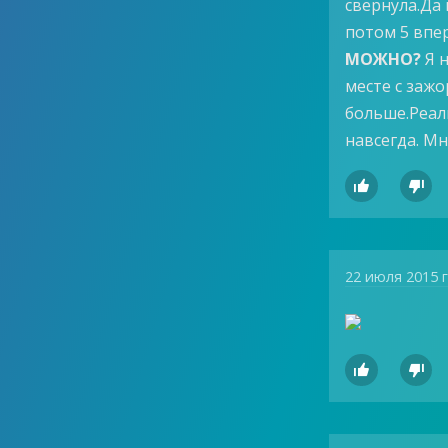
свернула.Да 
потом 5 впер
МОЖНО?
Я н
месте с зажо
больше.Реал
навсегда. Мн


22 июля 2015 

