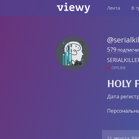
Лента
В т
@serialki
579
подписчи
SERIALKILLE
OFFLINE
HOLY 
Дата регистр
Персональны
11 августа 201