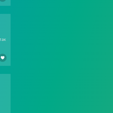
так
