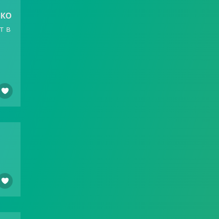
ЬКО
т в

