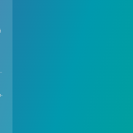
й
…
м-