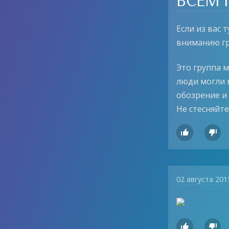
Если из вас 
вниманию гру
Это группа м
люди могли 
обозрение и 
Не стесняйте


02 августа 201

