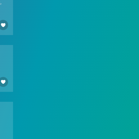
,

