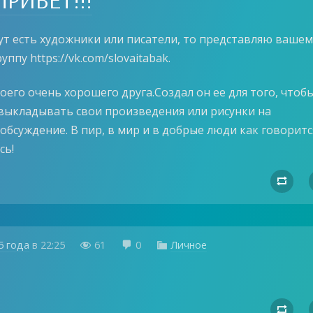
тут есть художники или писатели, то представляю вашем
ппу https://vk.com/slovaitabak.
оего очень хорошего друга.Создал он ее для того, чтоб
выкладывать свои произведения или рисунки на
обсуждение. В пир, в мир и в добрые люди как говоритс
сь!

5 года
в
22:25
61
0
Личное



