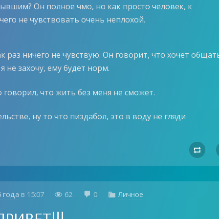
ывшим? Он полное чмо, но как просто человек, к
чего не чувствовать очень неплохой.
к раз ничего не чувствую. Он говорит, что хочет общать
 я не захочу, ему будет норм.
о говорил, что жить без меня не сможет.
льстве, ну то что пиздабол, это в воду не гляди

6 года
в
15:07
62
0
Личное



РИВЕТ!!!