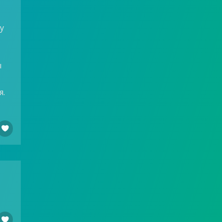
у
ы
я.

