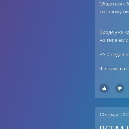
Общаться с б
которому ни
Вроде уже ка
но типа если
P.S а недавн
Я в замешате


10 января 201
ВСЕМ П