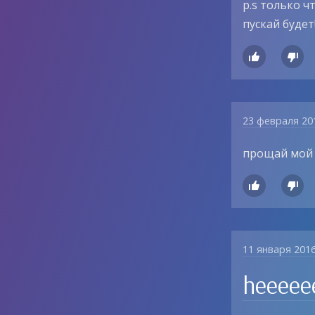
p.s только ч
пускай будет


23 февраля 20
прощай мой 


11 января 201
heeeeee