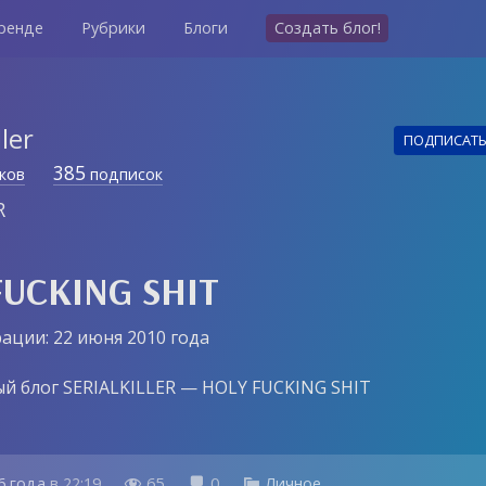
ренде
Рубрики
Блоги
Создать блог!
ller
ПОДПИСАТ
385
ков
подписок
R
FUCKING SHIT
ации: 22 июня 2010 года
й блог SERIALKILLER — HOLY FUCKING SHIT
6 года
в
22:19
65
0
Личное


