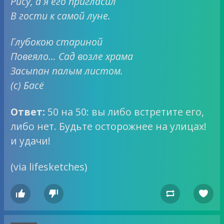
Рису, а я его пригласил
В гости к самой луне.
Глубокою стариной
Повеяло… Сад возле храма
Засыпан палым листом.
(с) Басё
Ответ:
50 на 50: вы либо встретите его,
либо нет. Будьте осторожнее на улицах!
и удачи!
(via lifesketches)



