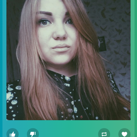



