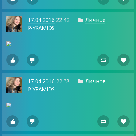
17.04.2016
22:42
Личное

P-YRAMIDS




17.04.2016
22:38
Личное

P-YRAMIDS



