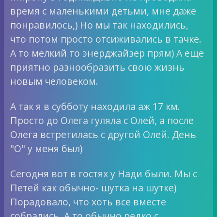
время с маленькими детьми, мне даже
понравилось,) Но мы так находились,
что потом просто отсиживались в тачке.
А то мелкий то энерджайзер прям) А еще
приятно разнообразить свою жизнь
новым человеком.
А так я в субботу находила аж 17 км.
Просто до Олега гуляла с Олей, а после
Олега встретилась с другой Олей. День
"О" у меня был)
Сегодня вот в гостях у Нади были. Мы с
Петей как обычно- шутка на шутке)
Порадовало, что хоть все вместе
собрались. А то обычно редко с