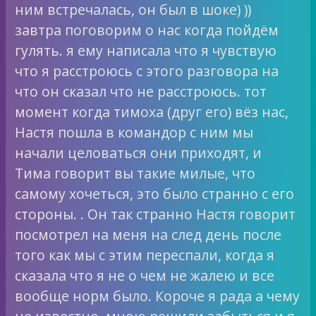
ним встречалась, он был в шоке) ))
завтра поговорим о нас когда пойдём
гулять. я ему написала что я чувствую
что я расстроюсь с этого разговора на
что он сказал что не расстроюсь. тот
момент когда тимоха (друг его) вёз нас,
Настя пошла в командор с ним мы
начали целоваться они приходят, и
Тима говорит вы такие милые, что
самому хочеться, это было странно с его
стороны. . Он так странно Настя говорит
посмотрел на меня на след день после
того как мы с этим переспали, когда я
сказала что я не о чем не жалею и все
вообще норм было. Короче я рада а чему