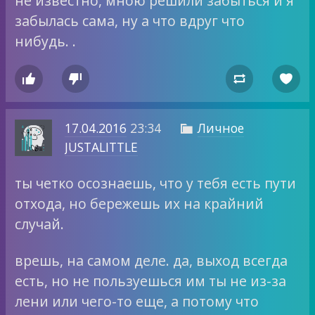
не известно, мною решили забыться и я
забылась сама, ну а что вдруг что
нибудь. .




17.04.2016
23:34
Личное

JUSTALITTLE
ты четко осознаешь, что у тебя есть пути
отхода, но бережешь их на крайний
случай.
врешь, на самом деле. да, выход всегда
есть, но не пользуешься им ты не из-за
лени или чего-то еще, а потому что