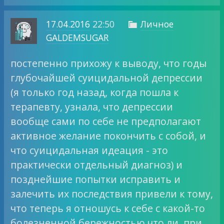
17.04.2016
22:50
Личное

GALDEMSUGAR
постепенно прихожу к выводу, что годы
глубочайшей суицидальной депрессии
(я только год назад, когда пошла к
терапевту, узнала, что депрессии
вообще сами по себе не предполагают
активное желание покончить с собой, и
что суицидальная идеация - это
практически отдельный диагноз) и
позднейшие попытки исправить и
залечить их последствия привели к тому,
что теперь я отношусь к себе с какой-то
болезненной бережностью что ли. при