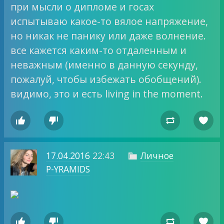
при мысли о дипломе и госах
испытываю какое-то вялое напряжение,
но никак не панику или даже волнение.
все кажется каким-то отдаленным и
неважным (именно в данную секунду,
пожалуй, чтобы избежать обобщений).
видимо, это и есть living in the moment.




17.04.2016
22:43
Личное

P-YRAMIDS



