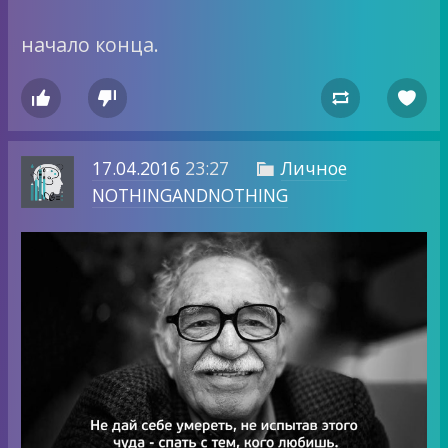
начало конца.




17.04.2016
23:27
Личное

NOTHINGANDNOTHING