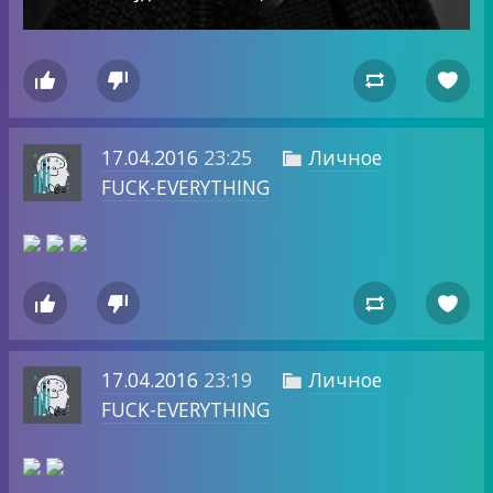




17.04.2016
23:25
Личное

FUCK-EVERYTHING




17.04.2016
23:19
Личное

FUCK-EVERYTHING