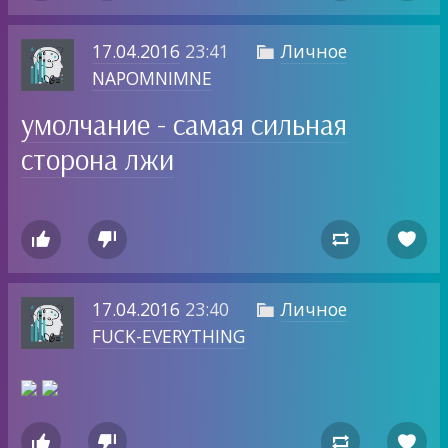
17.04.2016
23:41
Личное

NAPOMNIMNE
умолчание - самая сильная
сторона лжи




17.04.2016
23:40
Личное

FUCK-EVERYTHING



