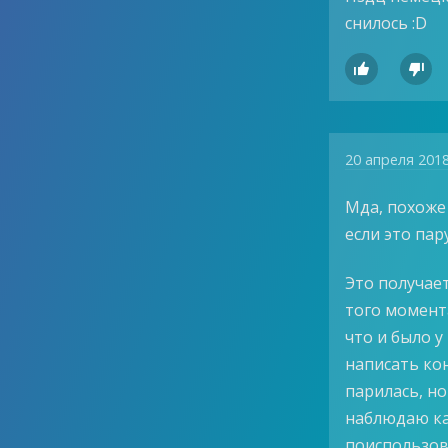
снилось :D


20 апреля 201
Мда, похоже 
если это пару
Это получает
того момент
что и было у
написать кон
парилась, но
наблюдаю ка
поиспользово