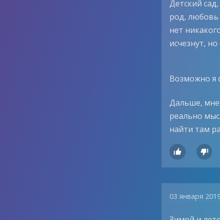
Детский сад
род, любовь 
нет никакого
исчезнут, но
Возможно я с
Дальше, мне 
реально мысл
найти там ра


03 января 201
Зимой и лет