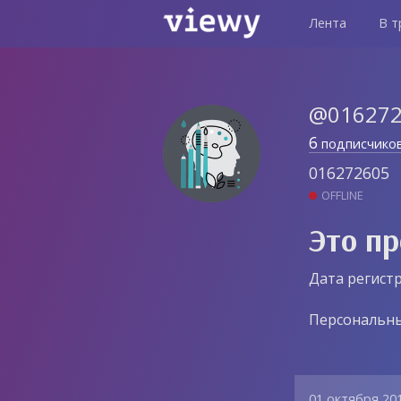
Лента
В т
@01627
6
подписчико
016272605
OFFLINE
Это пр
Дата регистр
Персональны
01 октября 20