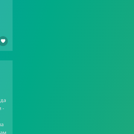

гда
 -
ла
там