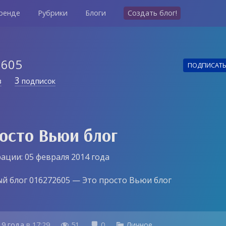
ренде
Рубрики
Блоги
Создать блог!
2605
ПОДПИСАТ
3
в
подписок
осто Вьюи блог
ации: 05 февраля 2014 года
й блог 016272605 — Это просто Вьюи блог
19 года
в
17:29
51
0
Личное


