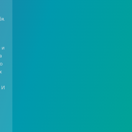
я.
 и
а
ло
к
 И