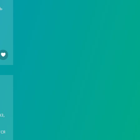
ь

з,
тся