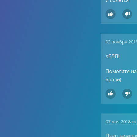


02 ноября 201
ХЕЛП!
Помогите най
брали(


07 мая 2018 г
Пздц немецк