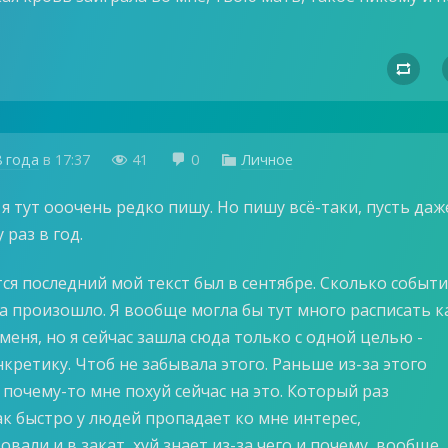

8 года
в
17:37
41
0
Личное



я тут ооочень редко пишу. Но пишу всё-таки, пусть даж
 раз в год.
ся последний мой текст был в сентябре. Сколько событи
а произошло. Я вообще могла бы тут много расписать к
 меня, но я сейчас зашла сюда только с одной целью -
кретику. Чтоб не забывала этого. Раньше из-за этого
 почему-то мне похуй сейчас на это. Который раз
к быстро у людей пропадает ко мне интерес,
вали и в закат, хуй знает из-за чего и почему, вообще