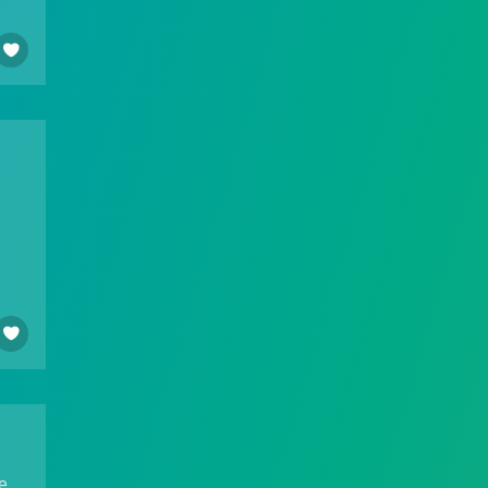


е