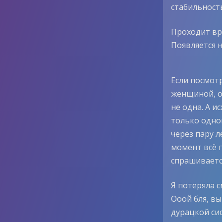
стабильност
Проходит вр
Появляется н
Если посмот
женщиной, о
не одна. А и
только одной
через пару л
момент всё 
спрашиваетс
Я потеряла с
Ооой бля, вы
дурацкой сис