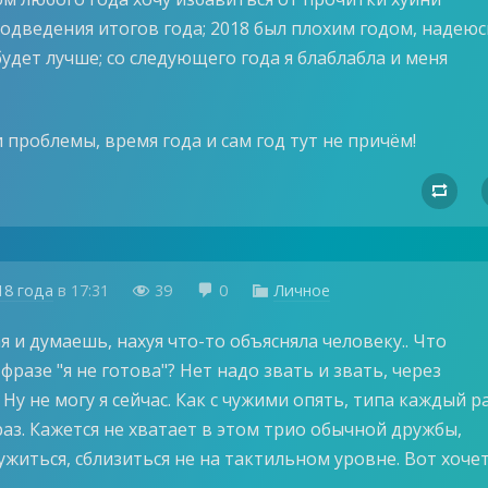
подведения итогов года; 2018 был плохим годом, надеюс
дет лучше; со следующего года я блаблабла и меня
 проблемы, время года и сам год тут не причём!

18 года
в
17:31
39
0
Личное



 и думаешь, нахуя что-то объясняла человеку.. Что
фразе "я не готова"? Нет надо звать и звать, через
 Ну не могу я сейчас. Как с чужими опять, типа каждый ра
аз. Кажется не хватает в этом трио обычной дружбы,
житься, сблизиться не на тактильном уровне. Вот хоче