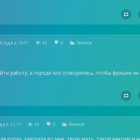

8 года
в
16:51
43
0
Личное



ти работу, в городе все сговорились, чтобы фрицев не

ода
в
21:15
43
0
Личное



ая кровь заиграла во мне, твою мать, такое никому и н