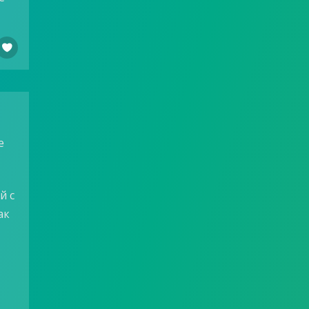

е
й с
ак