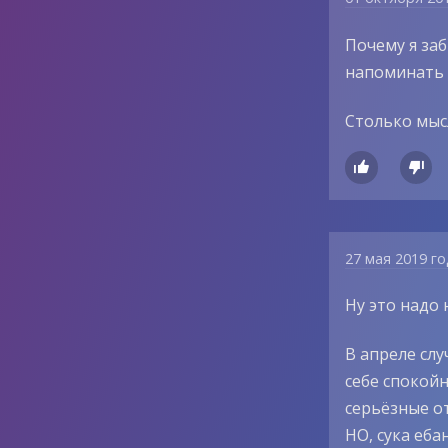
Почему я за
напоминать 
Столько мыс


27 мая 2019 г
Ну это надо 
В апреле слу
себе спокойн
серьёзные о
НО, сука еба