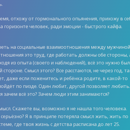
ь.
емя, отхожу от гормонального опьянения, прихожу в себ
а горизонте человек, ради эмоции - быстрого кайфа.
реть на социальные взаимоотношения между мужчиной
тношения это труд, где работать должны обе стороны, 
сходя из опыта (своего и наблюдений), всё это нужно бы
 стороне. Смысл этого? Все расстаются, не через год, та
ет, даже если поженитесь и ребёнка родите, в какой-то
пойдёт по пизде. Один любит, другой позволяет любить.
я зачем всё это? Зачем люди этим занимаются?
мысл. Скажете вы, возможно я не нашла того человека.
 серьёзно? Я в принципе потеряла смысл жить, жить по
теме, где твоя жизнь с детства расписана до лет 25.