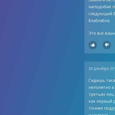
наподобия: 
следующий бу
блаблабла.
Это всё ваши


20 декабря 20
Сидишь такая
непонятно в 
третьих лиц.
как первый р
точнее подру
и колется.