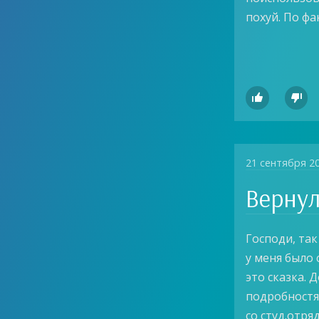
похуй. По фа


21 сентября 2
Вернул
Господи, так
у меня было 
это сказка. 
подробностях
со студ.отря