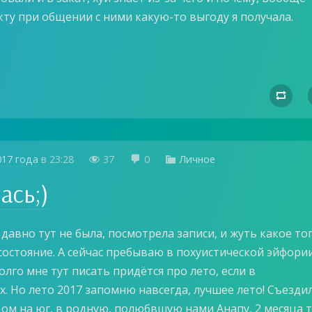
кту при общении с ними какую-то выгоду я получала.

017 года
в
23:28
37
0
Личное



ась;)
 давно тут не была, посмотрела записи, и жуть какое то
состояние. А сейчас пребываю в похуистической эйфории
Долго мне тут писать придётся про лето, если в
. Но лето 2017 запомню навсегда, лучшее лето! Съезди
дом на юг, в родную, полюбвшую нами Анапу, 2 месяца 