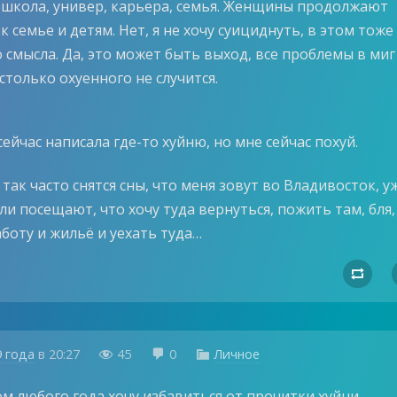
, школа, универ, карьера, семья. Женщины продолжают
к семье и детям. Нет, я не хочу суициднуть, в этом тоже
 смысла. Да, это может быть выход, все проблемы в миг
 столько охуенного не случится.
ейчас написала где-то хуйню, но мне сейчас похуй.
так часто снятся сны, что меня зовут во Владивосток, у
и посещают, что хочу туда вернуться, пожить там, бля,
боту и жильё и уехать туда…

9 года
в
20:27
45
0
Личное



ом любого года хочу избавиться от прочитки хуйни