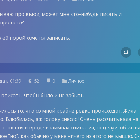
бываю про вьюи, может мне кто-нибудь писать и
про него?
лей порой хочется записать.

ода
в
01:39
52
0
Личное



написать, чтобы было и не забыть.
чилось то, что со мной крайне редко происходит. Жила
о. Влюбилась, аж голову снесло! Очень рассчитывала на
тношения и вроде взаимная симпатия, поцелуи, объятия
ное "но", как обычно у меня ничего из этого не вышло. С-