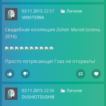
03.11.2015
22:57
Личное

VIKKITERRA
Свадебная коллекция
Zuhair Murad
(осень
2016)
Просто потрясающе! Глаз не оторвать!




03.11.2015
22:56
Личное

DUSHIOTDUSHI8