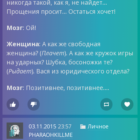
никогда такой, как я, не найдет…
Прощения просит… Остаться хочет!
Мозг
: Ой!
Женщина
: А как же свободная
женщина? (
Плачет
). А как же кружок игры
на ударных? Шубка, босоножки те?
(
Рыдает
). Вася из юридического отдела?
Мозг
: Позитивнее, позитивнее….




03.11.2015
23:57
Личное

PHARAOHKILLME