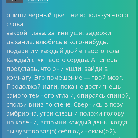
опиши черный цвет, не используя этого
слова.
закрой глаза. заткни уши. задержи
дыхание. влюбись в кого-нибудь.
подари им каждый дюйм твоего тела.
Каждый стук твоего сердца. А теперь
представь, что они ушли. зайди в
комнату. Это помещение — твой мозг.
Продолжай идти, пока не достигнешь
самого темного угла и, опираясь спиной,
сползи вниз по стене. Свернись в позу
эмбриона, утри слезы и положи голову
на колени, вспомни каждый день, когда
ты чувствовал(а) себя одиноким(ой).