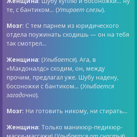
Женщина
: Шубу куплю и босоножки… ну
те, с бантиком… (
Утирает слезы
).
Мозг
: С тем парнем из юридического
отдела поужинать сходишь — он на тебя
так смотрел…
Женщина
: (
Улыбается
). Ага, в
«Макдоналдс» сходим, он, между
прочим, предлагал уже. Шубу надену,
босоножки с бантиком… (
Улыбается
загадочно
).
Мозг
: Ни готовить никому, ни стирать…
Женщина
: Только маникюр-педикюр-
маски-массажи! (
Улыбается от счастья
).