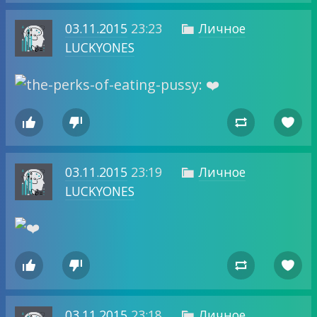
03.11.2015
23:23
Личное

LUCKYONES




03.11.2015
23:19
Личное

LUCKYONES




03.11.2015
23:18
Личное
