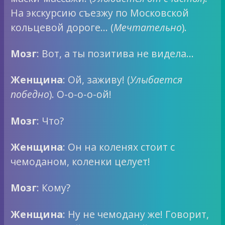
На экскурсию съезжу по Московской
кольцевой дороге… (
Мечтательно
).
Мозг
: Вот, а ты позитива не видела…
Женщина
: Ой, заживу! (
Улыбается
победно
). О-о-о-о-ой!
Мозг
: Что?
Женщина
: Он на коленях стоит с
чемоданом, коленки целует!
Мозг
: Кому?
Женщина
: Ну не чемодану же! Говорит,