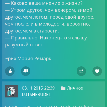
— Каково ваше мнение о жизни?
— Утром другое, чем вечером, зимой
другое, чем летом, перед едой другое,
чем после, и в молодости, вероятно,
другое, чем в старости.
— Правильно. Наконец-то я слышу
разумный ответ.
Эрих Мария Ремарк




03.11.2015
22:39
Личное

LUTSHEBUDET
я ведь здесь не за тем, чтобы с тобою