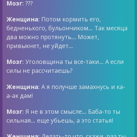
Мозг
: ???
Женщина
: Потом кормить его,
бедненького, бульончиком… Так месяца
два можно протянуть… Может,
привыкнет, не уйдет…
Мозг
: Уголовщина ты все-таки… А если
силы не рассчитаешь?
Женщина
: А я получше замахнусь и ка-
а-ак дам!
Мозг
: Я не в этом смысле… Баба-то ты
сильная… еще убьешь, а это статья!
Женщина
: Делать-то что, скажи, раз ты