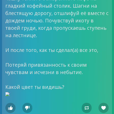
гладкий кофейный столик. Шагни на
блестящую дорогу, отшлифуй её вместе с
дождем ночью. Почувствуй икоту в
твоей груди, когда пропускаешь ступень
на лестнице.
И после того, как ты сделал(а) все это,
Потеряй привязанность к своим
чувствам и исчезни в небытие.
Какой цвет ты видишь?



