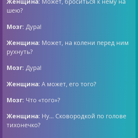
Женщина
: Может, броситься к нему на
шею?
Мозг
: Дура!
Женщина
: Может, на колени перед ним
рухнуть?
Мозг
: Дура!
Женщина
: А может, его того?
Мозг
: Что «того»?
Женщина
: Ну… Сковородкой по голове
тихонечко?