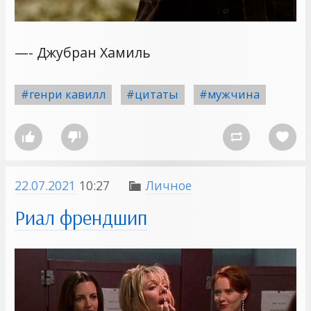
—- Джубран Хамиль
#генри кавилл
#цитаты
#мужчина




22.07.2021
10:27
Личное

Риал френдшип