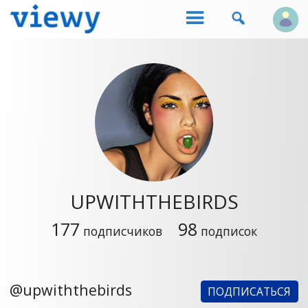


UPWITHTHEBIRDS
177
98
подписчиков
подписок
@upwiththebirds
ПОДПИСАТЬСЯ