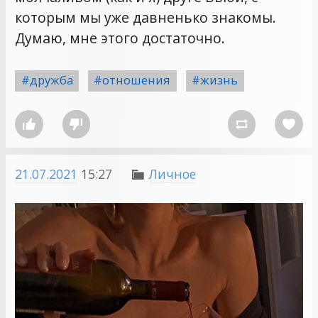
которым мы уже давненько знакомы.
Думаю, мне этого достаточно.
#дружба
#отношения
#жизнь




21.07.2021
15:27
Личное
