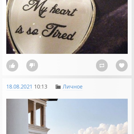




18.08.2021
10:13
Личное
