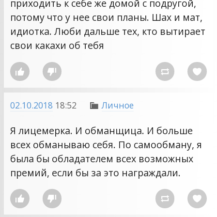
приходить к себе же домой с подругой,
потому что у нее свои планы. Шах и мат,
идиотка. Люби дальше тех, кто вытирает
свои какахи об тебя




02.10.2018
18:52
Личное

Я лицемерка. И обманщица. И больше
всех обманываю себя. По самообману, я
была бы обладателем всех возможных
премий, если бы за это награждали.



