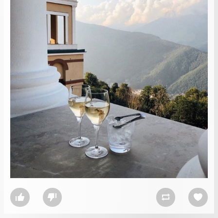



