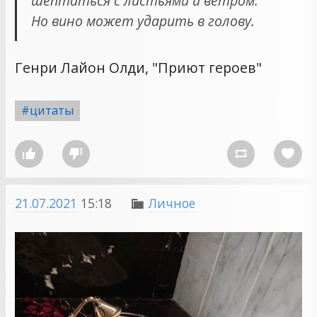
шептаться с листьями и ветром.
Но вино может ударить в голову.
Генри Лайон Олди, "Приют героев"
#цитаты




21.07.2021
15:18
Личное
