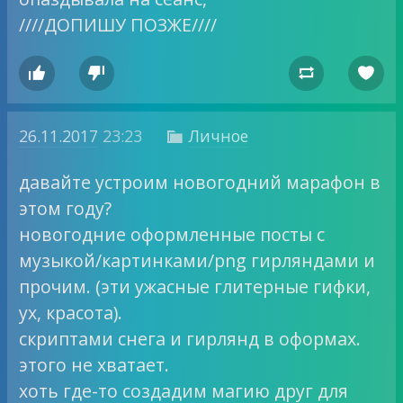
////ДОПИШУ ПОЗЖЕ////




26.11.2017
23:23
Личное

давайте устроим новогодний марафон в
этом году?
новогодние оформленные посты с
музыкой/картинками/png гирляндами и
прочим. (эти ужасные глитерные гифки,
ух, красота).
скриптами снега и гирлянд в оформах.
этого не хватает.
хоть где-то создадим магию друг для