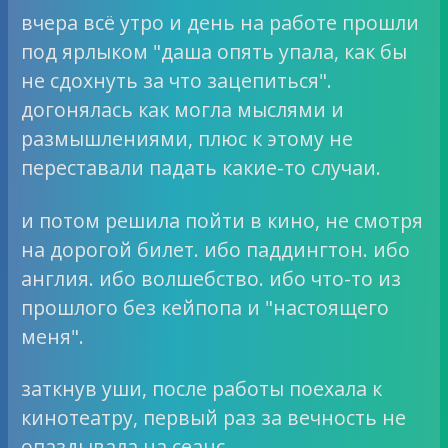
вчера всё утро и день на работе прошли
под ярлыком "даша опять упала, как бы
не сдохнуть за что зацепиться".
догонялась как могла мыслями и
размышлениями, плюс к этому не
переставали падать какие-то случаи.
и потом решила пойти в кино, не смотря
на дорогой билет. ибо паддингтон. ибо
англия. ибо волшебство. ибо что-то из
прошлого без кейпопа и "настоящего
меня".
заткнув уши, после работы поехала к
кинотеатру, первый раз за вечность не
опаздывала на сеанс,