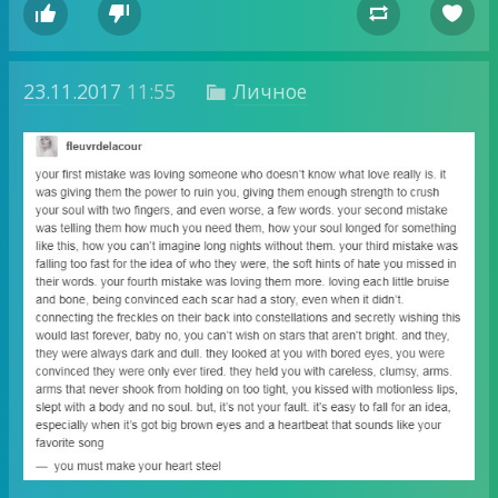




23.11.2017
11:55
Личное
