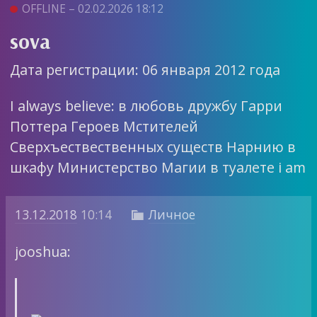
OFFLINE – 02.02.2026 18:12
sova
Дата регистрации: 06 января 2012 года
I always believe: в любовь дружбу Гарри
Поттера Героев Мстителей
Сверхъествественных существ Нарнию в
шкафу Министерство Магии в туалете i am
13.12.2018
10:14
Личное

jooshua: