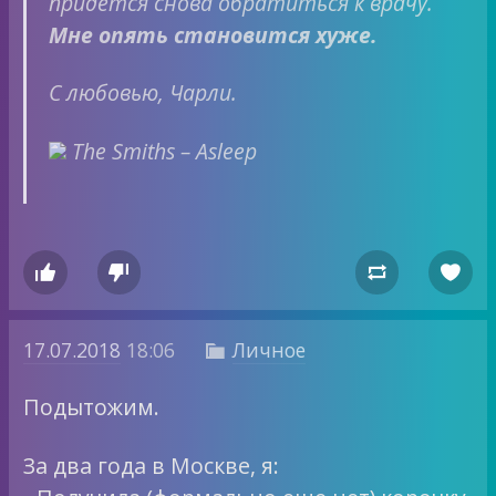
придётся снова обратиться к врачу.
Мне опять становится хуже.
С любовью, Чарли.
The Smiths – Asleep




17.07.2018
18:06
Личное

Подытожим.
За два года в Москве, я: