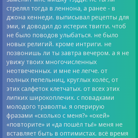
стрелял тогда в леннона, а ранее - в
джона кеннеди. выписывал рецепты для
эми, и доводил до истерик твигги. чтоб
не было поводов улыбаться. не было
новых религий. кроме интриги. не
позвонишь ли ты завтра вечером. а я не
увижу твоих многочисленных
неотвеченных. и мне не легче. от
полных пепельниц, круглых колёс, от
этих салфеток клетчатых. от всех этих
липких широкоплечих. с повадками
молодого траволты. я оперирую
фразами «сколько с меня?» «окей»
«повторите» и «да пошёл ты!» меня не
вставляет быть в оптимистах. всё время