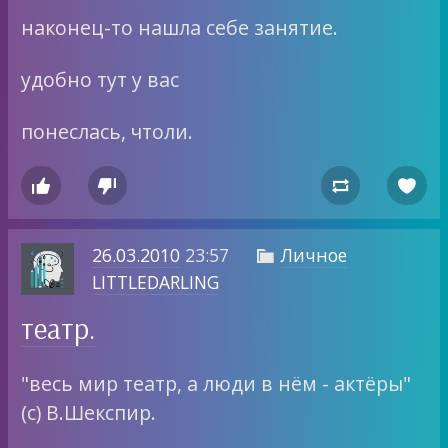
наконец-то нашла себе занятие.
удобно тут у вас
понеслась, чтоли.




26.03.2010
23:57
Личное

LITTLEDARLING
театр.
"весь мир театр, а люди в нём - актёры"
(с) В.Шекспир.