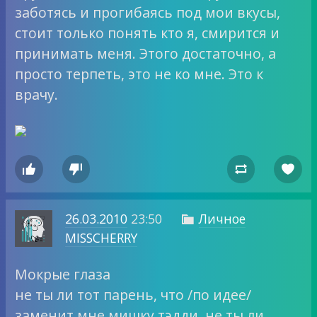
заботясь и прогибаясь под мои вкусы,
стоит только понять кто я, смирится и
принимать меня. Этого достаточно, а
просто терпеть, это не ко мне. Это к
врачу.




26.03.2010
23:50
Личное

MISSCHERRY
Мокрые глаза
не ты ли тот парень, что /по идее/
заменит мне мишку тэдди. не ты ли