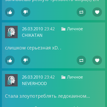




26.03.2010
23:42
Личное

CHIKATAN
слишком серьезная xD. .




26.03.2010
23:42
Личное

NEVERHOOD
Стала злоупотреблять ледокаином…