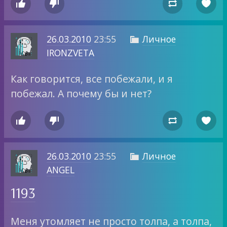




26.03.2010
23:55
Личное

IRONZVETA
Как говорится, все побежали, и я
побежал. А почему бы и нет?




26.03.2010
23:55
Личное

ANGEL
1193
Меня утомляет не просто толпа, а толпа,