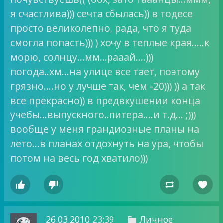
я счастлива))) сечта сбылась)) в тодесе
просто великолепно, рада, что я туда
смогла попасть))) ) хочу в теплые края…..к
морю, солнцу…мм…рааай….)))
погода..хм…на улице все тает, поэтому
грязно….но у лучше так, чем -20))) )) а так
все прекрасно)) в предвкушении конца
учебы…выпускного..питера….и т.д… ;)))
вообще у меня грандиозные планы на
лето…в планах отдохнуть на ура, чтобы
потом на весь год хватило)))




26.03.2010
23:39
Личное
