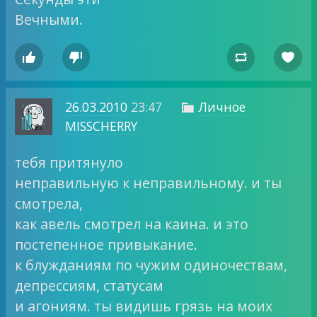
Вечными.




26.03.2010
23:47
Личное

MISSCHERRY
тебя притянуло
неправильную к неправильному. и ты
смотрела,
как авель смотрел на каина. и это
постепенное привыкание.
к блужданиям по чужим одиночествам,
депрессиям, статусам
и агониям. ты видишь грязь на моих