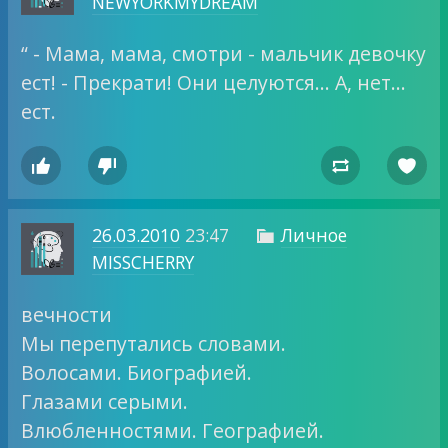
NEWYORKMYDREAM
“ - Мама, мама, смотри - мальчик девочку
ест! - Прекрати! Они целуются… А, нет…
ест.




26.03.2010
23:47
Личное

MISSCHERRY
вечности
Мы перепутались словами.
Волосами. Биографией.
Глазами серыми.
Влюбленностями. Географией.