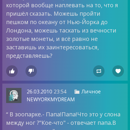
которой вообще наплевать на то, что я
пришёл сказать. Можешь пройти
пешком по океану от Нью-Йорка до
Лондона, можешь таскать из вечности
золотые монеты, и всё равно не
заставишь их заинтересоваться,
представляешь?




26.03.2010
23:54
Личное

NEWYORKMYDREAM
“ В зоопарке.- Папа!Папа!Что это у слона
между ног ?"Кое-что" - отвечает папа.В