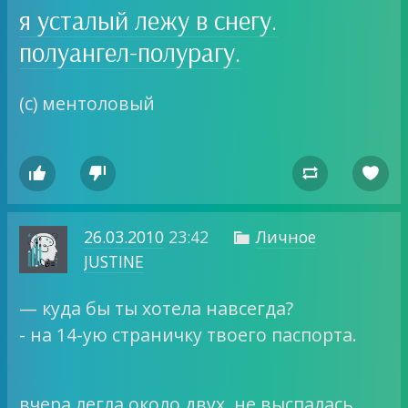
я усталый лежу в снегу.
полуангел-полурагу.
(с) ментоловый




26.03.2010
23:42
Личное

JUSTINE
— куда бы ты хотела навсегда?
- на 14-ую страничку твоего паспорта.
вчера легла около двух, не выспалась…