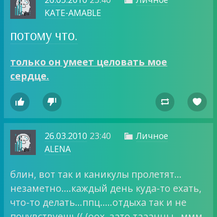
KATE-AMABLE
потому что.
только он умеет целовать мое
сердце.




26.03.2010
23:40
Личное

ALENA
блин, вот так и каникулы пролетят…
незаметно….каждый день куда-то ехать,
что-то делать…ппц…..отдыха так и не
почувствуешь(( (оох, зато тааанцы…ммм,