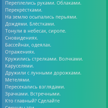
Переплелись руками. Облаками.
Перекрёстками.
На землю осыпались перьями.
Дождями. Блёстками.
Тонули в небесах, сиропе.
Сновидениях.
Бассейнах, одеялах.
Отражениях.
Кружились стрелками. Волчками.
Каруселями.
Дружили с лунными дорожками.
Метелями.
Пересекались взглядами.
Зрачками. Встречными.
Кто главный? Сделайте
Секунды эти