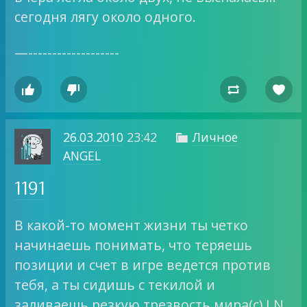
сегодня лягу около одного.
—-------------------




26.03.2010
23:42
Личное

ANGEL
1191
В какой-то момент жизни ты четко
начинаешь понимать, что теряешь
позиции и счет в игре ведется против
тебя, а ты сидишь с текилой и
заливаешь резкую трезвость мира(с) LN