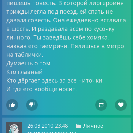
пишешь повесть. В которой лиргероиня
трижды легла под поезд, ей спать не
давала совесть. Она ежедневно вставала
в шесть. И раздавала всем по кусочку
личного. Ты заведёшь себе хомяка,
назвав его гаемричи. Пялишься в метро
на таблички.
Думаешь о том
Кто главный
Кто дёргает здесь за все ниточки.
И где его вообще носит.




26.03.2010
23:48
Личное
