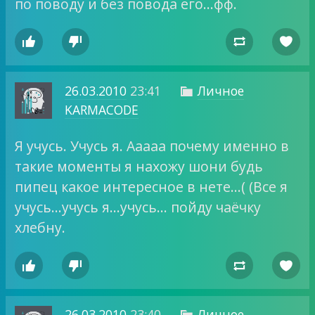
по поводу и без повода его…фф.




26.03.2010
23:41
Личное

KARMACODE
Я учусь. Учусь я. Ааааа почему именно в
такие моменты я нахожу шони будь
пипец какое интересное в нете…( (Все я
учусь…учусь я…учусь… пойду чаёчку
хлебну.




26.03.2010
23:40
Личное
