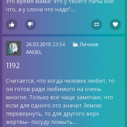
это время мама:"это у твоего папы кое-
что, а у слона что надо"…




26.03.2010
23:54
Личное

ANGEL
1192
Считается, что когда человек любит, то
он готов ради любимого на очень
многое. Только все чаще замечаю, что
если для одного это значит Землю
перевернуть, то для другого верх
жертвы– посуду помыть…