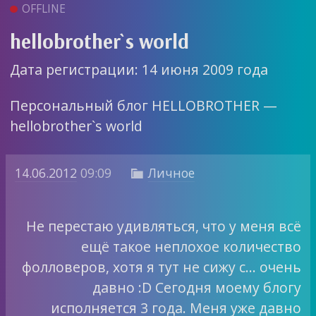
OFFLINE
hellobrother`s world
Дата регистрации: 14 июня 2009 года
Персональный блог HELLOBROTHER —
hellobrother`s world
14.06.2012
09:09
Личное

Не перестаю удивляться, что у меня всё
ещё такое неплохое количество
фолловеров, хотя я тут не сижу с… очень
давно :D Сегодня моему блогу
исполняется 3 года. Меня уже давно