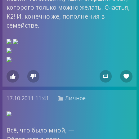
которого только можно желать. Счастья,
K2! И, конечно же, пополнения в
семействе.




17.10.2011
11:41
Личное

Всё, что было мной, —