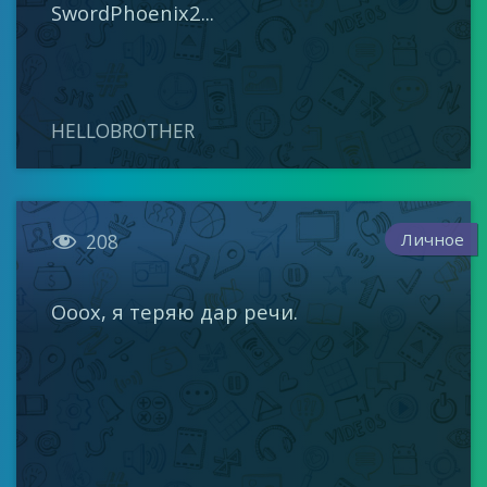
SwordPhoenix2...
HELLOBROTHER

Личное
208
Ооох, я теряю дар речи.