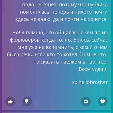
сюда не тянет, потому что публика
поменялась, теперь я никого почти
здесь не знаю, да и почти не хочется.
Но! Я помню, что общалась с кем-то из
фолловеров когда-то, но, боюсь, сейчас
мне уже не вспомнить, с кем и о чём
была речь. Если кто-то хотел бы мне что-
то сказать - велком в твиттер.
Всем удачи!
xx hellobrother



