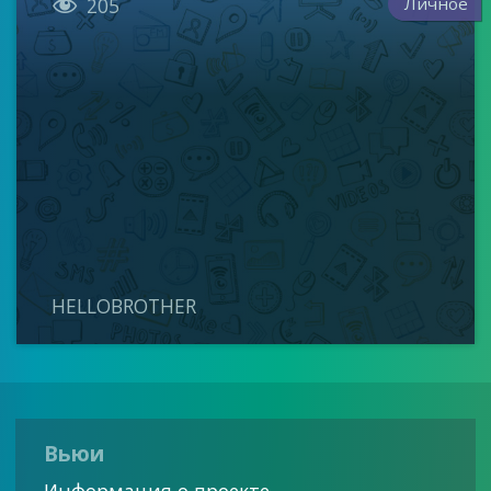

Личное
205
HELLOBROTHER
Вьюи