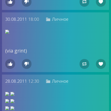




30.08.2011
18:00
Личное

(via grint)




28.08.2011
12:30
Личное
