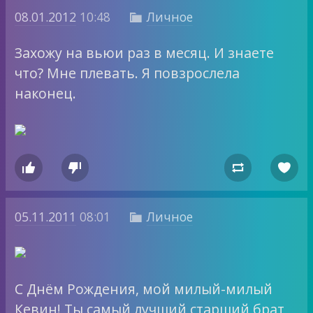
08.01.2012
10:48
Личное

Захожу на вьюи раз в месяц. И знаете
что? Мне плевать. Я повзрослела
наконец.




05.11.2011
08:01
Личное

С Днём Рождения, мой милый-милый
Кевин! Ты самый лучший старший брат,