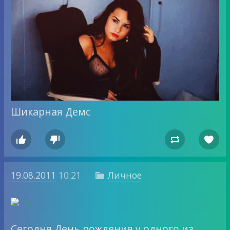
Шикарная Демс




19.08.2011
10:21
Личное

Сегодня День рождения у одного из