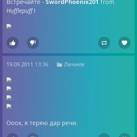
Встречайте -
SwordPhoenix201
from
Hufflepuff
!




19.09.2011
13:36
Личное

Ооох, я теряю дар речи.