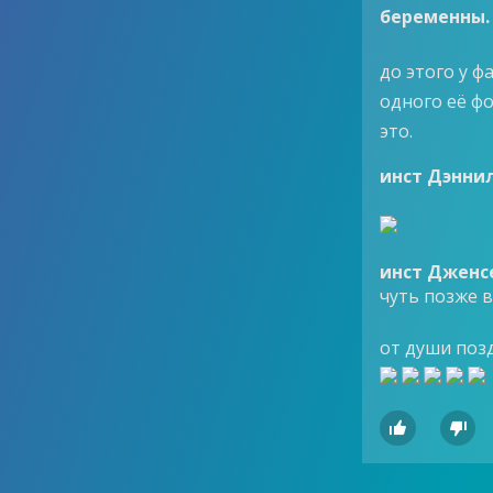
беременны.
до этого у 
одного её ф
это.
инст Дэннил
инст Дженс
чуть позже 
от души поз

