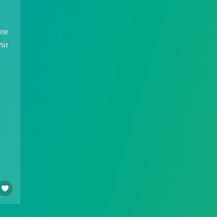
ле
ли
