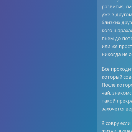
развития, см
уже в другом
близких друз
кого шараха
пьем до поте
или же прост
никогда не 
Все проходит
который сов
После которо
чай, знакомс
такой прекр
захочется в
Я совру если
жизни, я оче