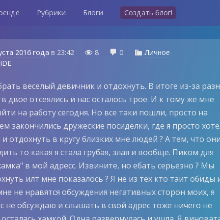
ренде
Рубрики
Блоги
Создать блог!
уста 2016 года
в
23:42
8
0
Личное



RIDE
рать веселый девичник и отдохнуть. В итоге из-за раз
в двое отсеялись и нас осталось трое. И к тому же мне
ти на работу сегодня. Но все таки пошли, просто на
ем закончились дружеские посиделки, где я просто хот
 и отдохнуть в кругу близких мне людей ? А тем, что он
ить то какая я стала грубая, злая и вообще. Пиком для
хамка" в мой адресс. Извините, но ебать серьезно ? Мы
нуть илт мне показалось ? Я не из тех кто таит обиды 
мне не нравятся обсуждения негативных сторон моих, я
с не обсуждаю и слышать в свой адрес тоже ничего не
е осталась хамкой. Одна развернулась и ушла. Я виновата