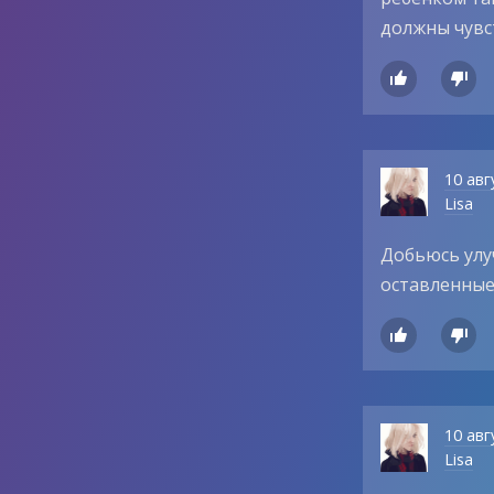
должны чувс


10 авг
Lisa
Добьюсь улуч
оставленные 


10 авг
Lisa