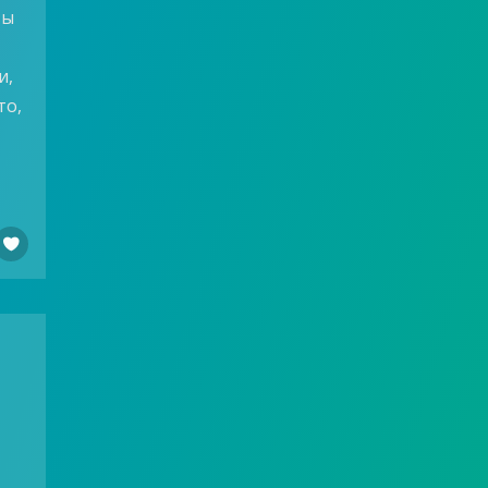
ты
и,
то,
