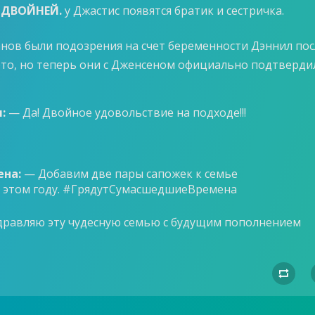
 ДВОЙНЕЙ.
у Джастис появятся братик и сестричка.
фанов были подозрения на счет беременности Дэннил пос
ото, но теперь они с Дженсеном официально подтверди
:
— Да! Двойное удовольствие на подходе!!!
ена:
— Добавим две пары сапожек к семье
в этом году. #ГрядутСумасшедшиеВремена
дравляю эту чудесную семью с будущим пополнением
