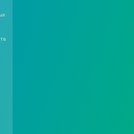
мых
ств