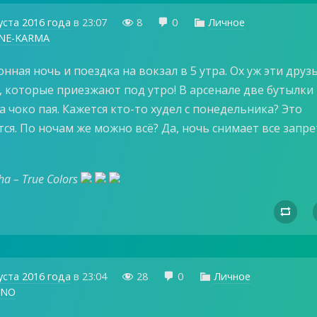
уста 2016 года
в
23:07
8
0
Личное



NE-KARMA
онная ночь и поездка на вокзал в 5 утра. Ох уж эти друз
, которые приезжают под утро! В арсенале две бутылки
а чоко пая. Кажется кто-то худел с понедельника? Это
ся. По ночам же можно всё? Да, ночь снимает все запре
ha – True Colors

уста 2016 года
в
23:04
28
0
Личное



RNO