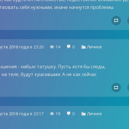
твовать себя нужными, иначе начнутся проблемы

уста 2016 года
в
23:20
14
0
Личное



шения - набью татушку. Пусть хотя бы следы,
на теле, будут красивыми. А не как сейчас

уста 2016 года
в
23:17
19
0
Личное


