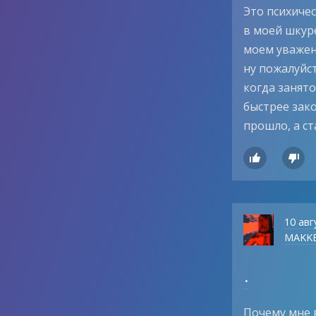
Это психичес
в моей шкуре
моем уважени
ну пожалуйст
когда занято
быстрее зако
прошло, а с


10 авг
MAKKE
.
Почему мне в