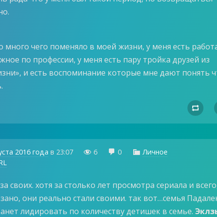
но.
 много чего поменяло в моей жизни, у меня есть работа
жное по профессии, у меня есть пару тройка друзей из
зни», и есть воспоминание которые мне дают понять ч
.

уста 2016 года
в
23:07
6
0
Личное



RL
за своих. хотя за столько лет просмотра сериала и всего
язано, они реально стали своими. так вот…семья Падале
танет лидировать по количеству детишек в семье.
Эклз