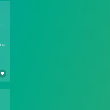
ья
ты.
