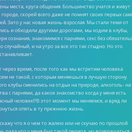
ены места, круга общения. Большинство учатся и живут
 городе, скорей всего даже не помнят своих первых са
ей. Зато у нас новая жизнь-взрослая. Мы стали теми от
лись и обходили другими дорогами, мы ходим в клубы,
ри сознания, знакомимся с парнями, секс без обязатель
о случайный, и на утро за все это так стыдно. Но это
останавливает.
 через время, после того как мы встретим человека
сем не такой, с которым меняешься в лучшую сторону.
го клубы сменились на отдых на природе, алкоголь- на
тва с парнями, да какое знакомство когда у меня есть
асный человек!?В этот момент мы меняемся, и вряд ли
ернуться опять в ту прежнюю жизнь.
 скажу что я о чем то жалею или не скучаю по прошлой
нь рада что у меня был такой период, но возвращаться