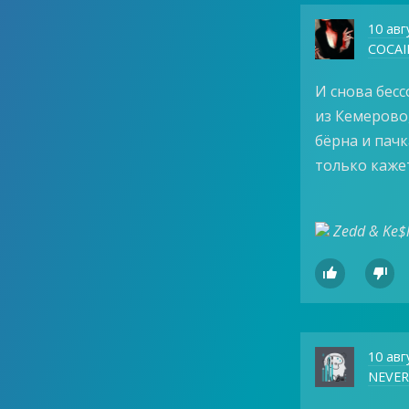
10 авг
COCAI
И снова бесс
из Кемерово
бёрна и пачк
только кажет
Zedd & Ke$


10 авг
NEVE