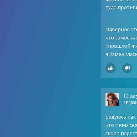
туда против
Наверное это
что самое ва
«прошлой жи
я изменилась


10 авг
SPNGI
радуюсь как 
что с ним св
скоро перес