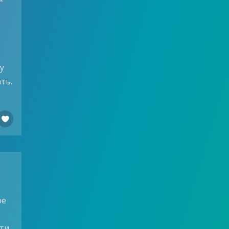
у
ть.

ое
ети