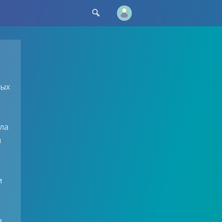

ных
ела
и
и
.