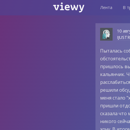
Лента
В т
10 авг
IJUST
Пыталась соб
обстоятельст
пришлось вый
кальянчик. Ч
расслабиться
решили обсуд
меня стало "
пришли отдох
сказала что 
никого сейча
хочу. В итог