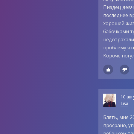
Пиздец девче
последнее вр
хорошей жизн
бабочками ту
недотрахали,
проблему я н
Короче погу


10 авг
Lisa
Блять, мне 2
просрано, уп
ребенком та