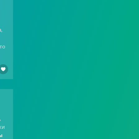
,
то

,
ки
ы