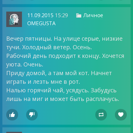
11.09.2015
15:29
Личное

OMEGUSTA
Вечер пятницы. На улице серые, низкие
тучи. Холодный ветер. Осень.
Рабочий день подходит к концу. Хочется
уюта. Очень.
Приду домой, а там мой кот. Начнет
играть и лезть мне в рот.
Налью горячий чай, усядусь. Забудусь
лишь на миг и может быть расплачусь.



