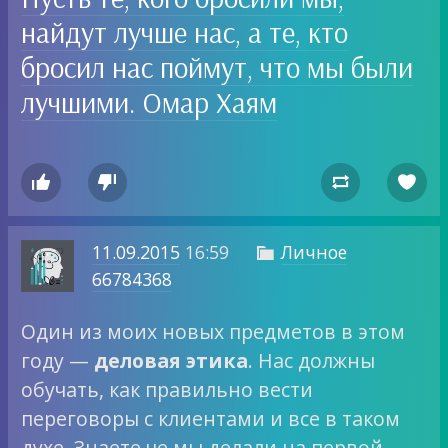
найдут лучше нас, а те, кто
бросил нас поймут, что мы были
лучшими. Омар Хаям




11.09.2015
16:59
Личное

66784368
Один из моих новых предметов в этом
году —
деловая этика
. Нас должны
обучать, как правильно вести
переговоры с клиентами и все в таком
духе. Знаете че мы делали на первой