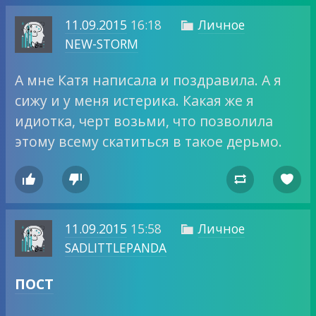
11.09.2015
16:18
Личное

NEW-STORM
А мне Катя написала и поздравила. А я
сижу и у меня истерика. Какая же я
идиотка, черт возьми, что позволила
этому всему скатиться в такое дерьмо.




11.09.2015
15:58
Личное

SADLITTLEPANDA
ПОСТ