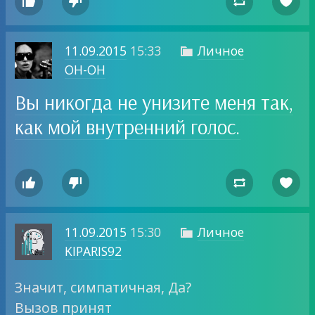




11.09.2015
15:33
Личное

OH-OH
Вы никогда не унизите меня так,
как мой внутренний голос.




11.09.2015
15:30
Личное

KIPARIS92
Значит, симпатичная, Да?
Вызов принят