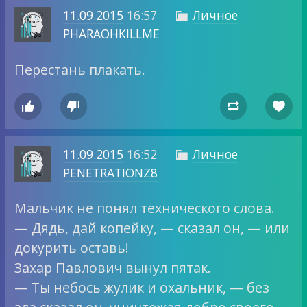
11.09.2015
16:57
Личное

PHARAOHKILLME
Перестань плакать.




11.09.2015
16:52
Личное

PENETRATIONZ8
Мальчик не понял технического слова.
— Дядь, дай копейку, — сказал он, — или
докурить оставь!
Захар Павлович вынул пятак.
— Ты небось жулик и охальник, — без