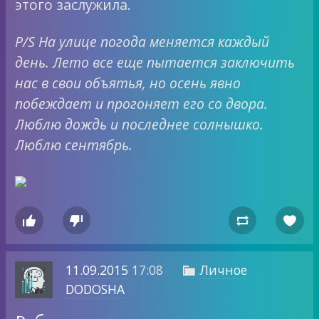
этого заслужила.
P/S На улице погода меняется каждый
день. Лето все еще пытается заключить
нас в свои объятья, но осень явно
побеждает и прогоняет его со двора.
Люблю дождь и последнее солнышко.
Люблю сентябрь.




11.09.2015
17:08
Личное

DODOSHA