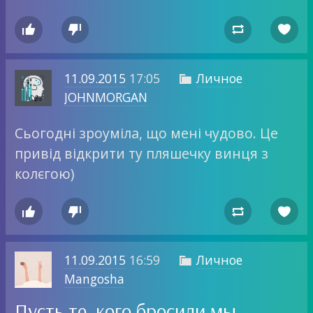




11.09.2015
17:05
Личное

JOHNMORGAN
Сьогодні зроуміла, що мені чудово. Це
привід відкрити ту пляшечку винця з
колєгою)




11.09.2015
16:59
Личное

Mangosha
Пусть те, кого бросили мы,