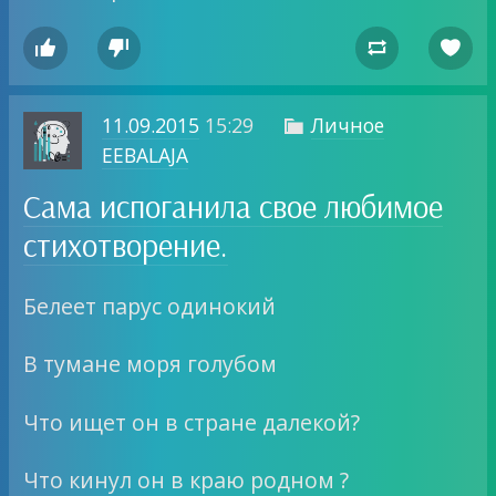




11.09.2015
15:29
Личное

EEBALAJA
Сама испоганила свое любимое
стихотворение.
Белеет парус одинокий
В тумане моря голубом
Что ищет он в стране далекой?
Что кинул он в краю родном ?