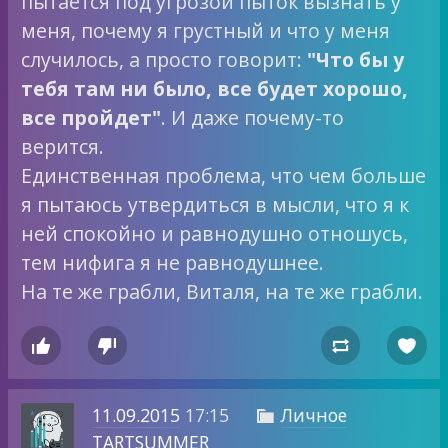
пытается под угрозой пыток вызнать у
меня, почему я грустный и что у меня
случилось, а просто говорит:
"Что бы у
тебя там ни было, все будет хорошо,
все пройдет"
. И даже почему-то
верится.
Единственная проблема, что чем больше
я пытаюсь утвердиться в мысли, что я к
ней спокойно и равнодушно отношусь,
тем нифига я не равнодушнее.
На те же грабли, Виталя, на те же грабли.




11.09.2015
17:15
Личное

TARTSUMMER