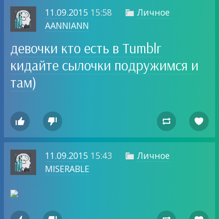
11.09.2015
15:58
Личное

AANNIANN
девочки кто есть в Tumblr
кидайте сылочки подружимся и
там)




11.09.2015
15:43
Личное

MISERABLE