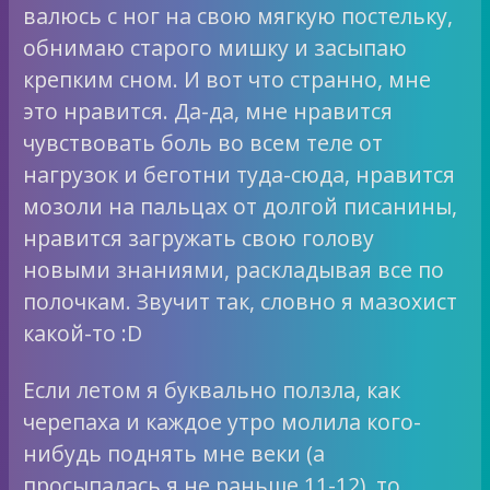
валюсь с ног на свою мягкую постельку,
обнимаю старого мишку и засыпаю
крепким сном. И вот что странно, мне
это нравится. Да-да, мне нравится
чувствовать боль во всем теле от
нагрузок и беготни туда-сюда, нравится
мозоли на пальцах от долгой писанины,
нравится загружать свою голову
новыми знаниями, раскладывая все по
полочкам. Звучит так, словно я мазохист
какой-то :D
Если летом я буквально ползла, как
черепаха и каждое утро молила кого-
нибудь поднять мне веки (а
просыпалась я не раньше 11-12), то