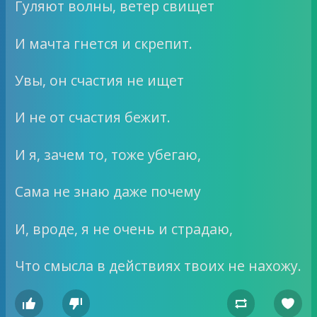
Гуляют волны, ветер свищет
И мачта гнется и скрепит.
Увы, он счастия не ищет
И не от счастия бежит.
И я, зачем то, тоже убегаю,
Сама не знаю даже почему
И, вроде, я не очень и страдаю,
Что смысла в действиях твоих не нахожу.



