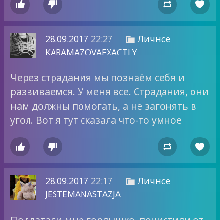




28.09.2017
22:27
Личное

KARAMAZOVAEXACTLY
Через страдания мы познаём себя и
развиваемся. У меня все. Страдания, они
нам должны помогать, а не загонять в
угол. Вот я тут сказала что-то умное




28.09.2017
22:17
Личное

JESTEMANASTAZJA
Подлатали мне горлышко, почистили от