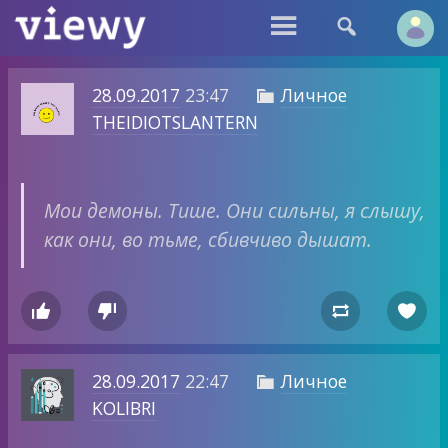


28.09.2017
23:47
Личное

THEIDIOTSLANTERN
Мои демоны. Тише. Они сильны, я слышу,
как они, во тьме, сбивчиво дышат.




28.09.2017
22:47
Личное

KOLIBRI