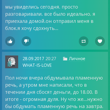
мы увиделись сегодня. просто
разговаривали. все было идеально. я
приехала домой.он отправил меня в
блок.я хочу сдохнуть…




28.09.2017
20:27
Личное

WHAT-IS-LOVE
Пол ночи вчера обдумывала пламенную
речь, а утром мне написали, что в
течении дня сбосят деньги, до 18.00. В
итоге - огромная дуля. Ну что же…нужно
бы обдумать пламенную речь на завтра.