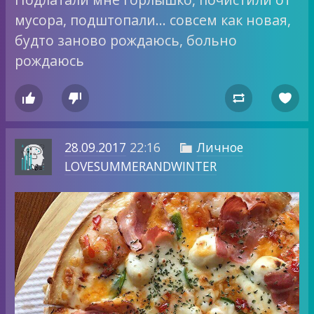
мусора, подштопали… совсем как новая,
будто заново рождаюсь, больно
рождаюсь




28.09.2017
22:16
Личное

LOVESUMMERANDWINTER