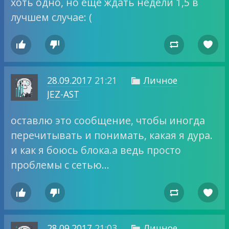
хоть одно, но ещё ждать недели 1,5 в
лучшем случае: (




28.09.2017
21:21
Личное

JEZ-AST
оставлю это сообщение, чтобы иногда
перечитывать и понимать, какая я дура.
и как я боюсь блока.а ведь просто
проблемы с сетью…




28.09.2017
21:03
Личное
