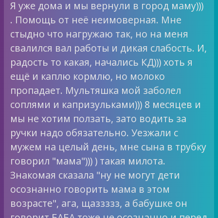
Я уже дома и мы вернули в город маму)))
. Помощь от неё неимоверная. Мне
стыдно что нагружаю так, но на меня
свалился вал работы и дикая слабость. И,
радость то какая, начались КД))) хоть я
ещё и каплю кормлю, но молоко
пропадает. Мультяшка мой заболел
соплями и капризульками))) 8 месяцев и
мы не хотим ползать, зато водить за
ручки надо обязательно. Уезжали с
мужем на целый день, мне сына в трубку
говорил "мама"))) ) такая милота.
Знакомая сказала "ну не могут дети
осознанно говорить мама в этом
возрасте", ага, щаззззз, а бабушке он
говорит БАБА тоже не осознанно и перед