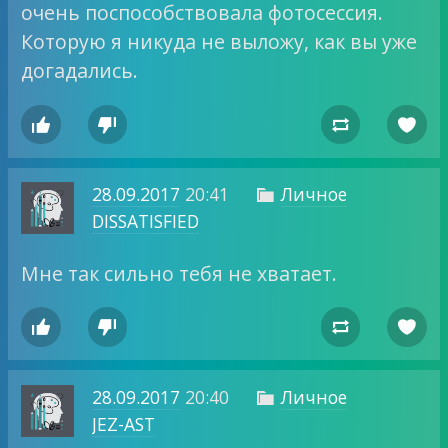
очень поспособствовала фотосессия.
Которую я никуда не выложу, как вы уже
догадались.




28.09.2017
20:41
Личное

DISSATISFIED
Мне так сильно тебя не хватает.




28.09.2017
20:40
Личное

JEZ-AST