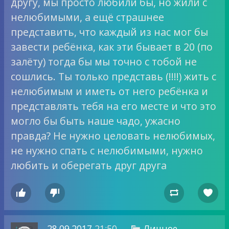
другу, мы просто любили бы, но жили с
нелюбимыми, а ещё страшнее
представить, что каждый из нас мог бы
завести ребёнка, как эти бывает в 20 (по
залёту) тогда бы мы точно с тобой не
сошлись. Ты только представь (!!!!) жить с
нелюбимым и иметь от него ребёнка и
представлять тебя на его месте и что это
могло бы быть наше чадо, ужасно
правда? Не нужно целовать нелюбимых,
не нужно спать с нелюбимыми, нужно
любить и оберегать друг друга




28.09.2017
21:50
Личное
