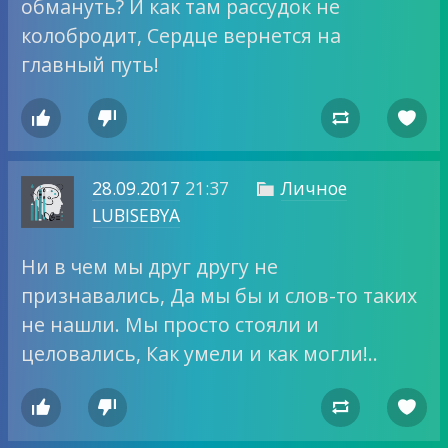
обмануть? И как там рассудок не
колобродит, Сердце вернется на
главный путь!




28.09.2017
21:37
Личное

LUBISEBYA
Ни в чем мы друг другу не
признавались, Да мы бы и слов-то таких
не нашли. Мы просто стояли и
целовались, Как умели и как могли!..



