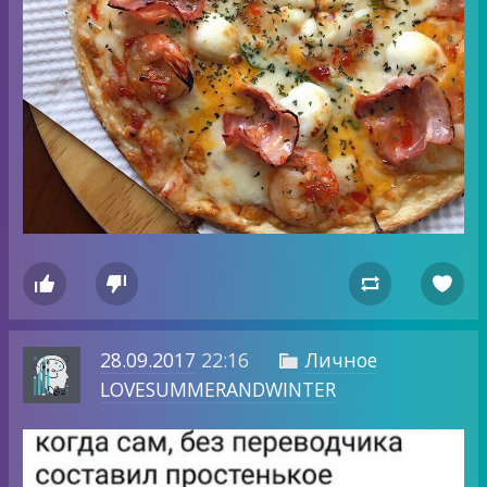




28.09.2017
22:16
Личное

LOVESUMMERANDWINTER