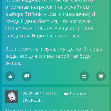
огромных нагрузок.
(на случайном
выборе
Trifonic
– Lies. символично)
И
каждый день бояться, что нагрузки
станет ещё больше. А ещё скоро ведь
эпидемия. Надо бы привиться.
Все перемены к лучшему, детка. Знаешь
ведь, что для спины твоей так будет
лучше.




28.09.2017
20:16
Личное

OVERUSE