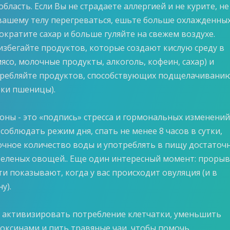
бласть. Если Вы не страдаете аллергией и не курите, не
вашему телу перегреваться, ешьте больше охлажденны
ократите сахар и больше гуляйте на свежем воздухе.
 избегайте продуктов, которые создают кислую среду в
ясо, молочные продукты, алкоголь, кофеин, сахар) и
ребляйте продуктов, способствующих подщелачивани
тки пшеницы).
моны - это «подпись» стресса и гормональных изменений
облюдать режим дня, спать не менее 8 часов в сутки,
очное количество воды и употреблять в пищу достаточ
зеленых овощей.. Еще один интересный момент: проры
ти показывают, когда у вас происходит овуляция (и в
у).
 - активизировать потребление клетчатки, уменьшить
токсинами и пить травяные чаи, чтобы помочь