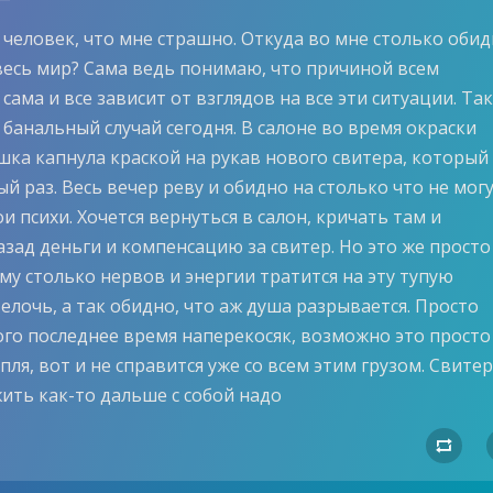
 человек, что мне страшно. Откуда во мне столько обид
 весь мир? Сама ведь понимаю, что причиной всем
 сама и все зависит от взглядов на все эти ситуации. Та
 банальный случай сегодня. В салоне во время окраски
шка капнула краской на рукав нового свитера, который 
й раз. Весь вечер реву и обидно на столько что не мог
и психи. Хочется вернуться в салон, кричать там и
азад деньги и компенсацию за свитер. Но это же просто
му столько нервов и энергии тратится на эту тупую
лочь, а так обидно, что аж душа разрывается. Просто
го последнее время наперекосяк, возможно это просто
пля, вот и не справится уже со всем этим грузом. Свитер
ить как-то дальше с собой надо
