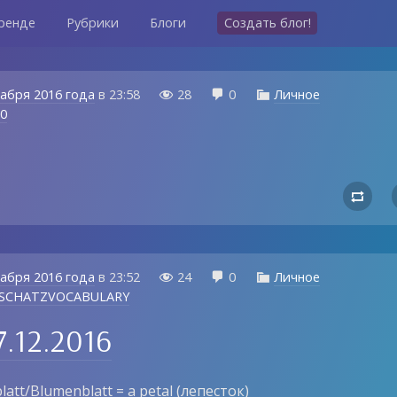
ренде
Рубрики
Блоги
Создать блог!
кабря 2016 года
в
23:58
28
0
Личное



00

кабря 2016 года
в
23:52
24
0
Личное



SCHATZVOCABULARY
7.12.2016
blatt/Blumenblatt = a petal (лепесток)