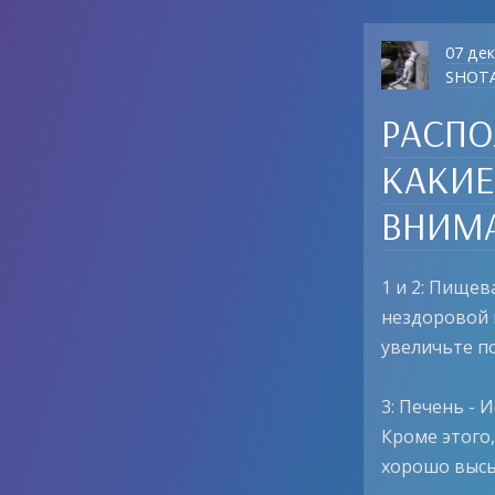
07 де
SHOT
РАСПО
КАКИЕ
ВНИМА
1 и 2: Пище
нездоровой 
увеличьте п
3: Печень -
Кроме этого
хорошо высы