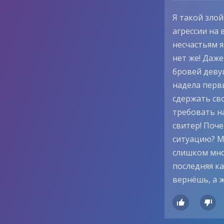
Я такой злой
агрессии на
несчастьям я
нет же! Даже
бровей деву
надела первы
сдержать сво
требовать н
свитер! Поче
ситуацию? Ме
слишком мно
последняя ка
вернёшь, а ж

