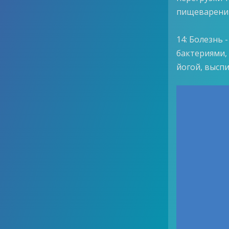
пищеварени
14: Болезнь 
бактериями,
йогой, выспи