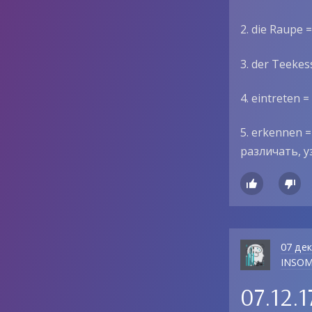
2. die Raupe =
3. der Teekes
4. eintreten 
5. erkennen =
различать, 


07 де
INSO
07.12.1