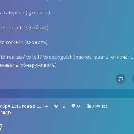
a catepillar (гусеница)
sel = a kettle (чайник)
= to come in (входить)
 to realize / to tell / to dstinguish (распознавать, отличать
узнавать. обнаруживать)

кабря 2016 года
в
23:14
12
0
Личное



MNIAD
7