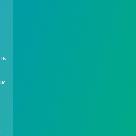
 на
ния
а