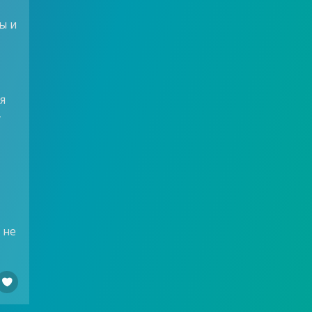
ы и
к
я
у
 не
