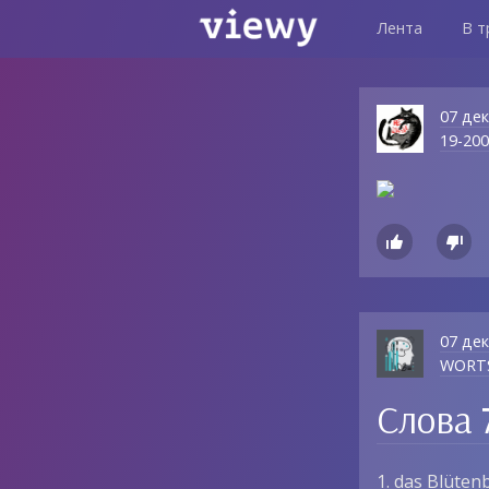
Лента
В т
07 де
19-20


07 де
WORT
Слова 
1. das Blüten