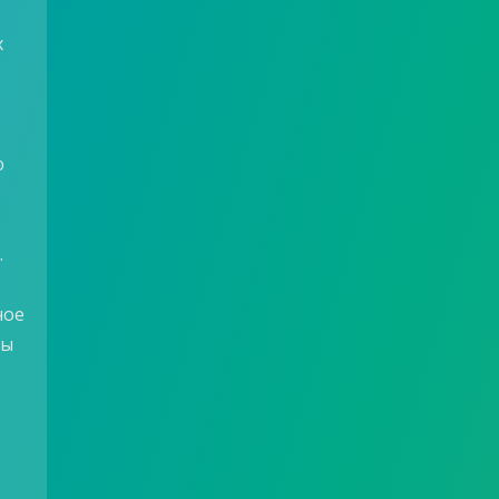
х
ю
.
ное
вы