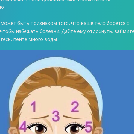
ю.
- может быть признаком того, что ваше тело борется с
 чтобы избежать болезни. Дайте ему отдохнуть, займит
тесь, пейте много воды.