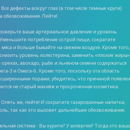
 - Все дефекты вокруг глаз (в том числе темные круги)
а обезвоживание. Пейте!
 проверьте ваше артериальное давление и уровень
 Уменьшите потребление острой пищи, сократите
 мяса и больше бывайте на свежем воздухе. Кроме того,
снизить уровень холестерина, заменить «плохие жиры»
 орехах, авокадо, рыбе и льняном семени содержаться
га-3 и Омега-6.. Кроме того, поскольку эта область
сширенными порами, убедитесь, что причиной появле
ются не старый макияж и просроченная косметика.
 - Опять же, пейте! И сократите газированные напитки,
голь, так как это вызовет дальнейшее обезвоживание.
тельная система - Вы курите? У аллергии? Тогда это ваш