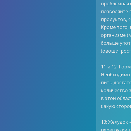
проблемная о
позволяйте 
продуктов, с
Кроме того,
организме (м
больше упот
(овощи, рос
11 и 12: Гор
Необходимо с
пить достат
количество 
в этой облас
какую сторон
13: Желудок
перегрузки 