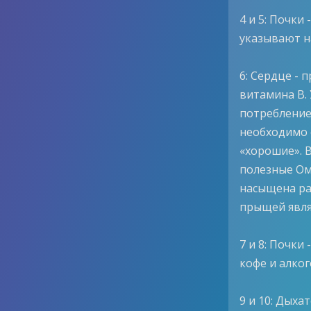
4 и 5: Почки
указывают н
6: Сердце -
витамина B.
потребление
необходимо 
«хорошие». В
полезные Оме
насыщена ра
прыщей явля
7 и 8: Почки
кофе и алко
9 и 10: Дыха