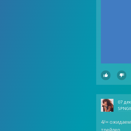


07 де
SPNGI
4/∞ ожидаем
трейлер