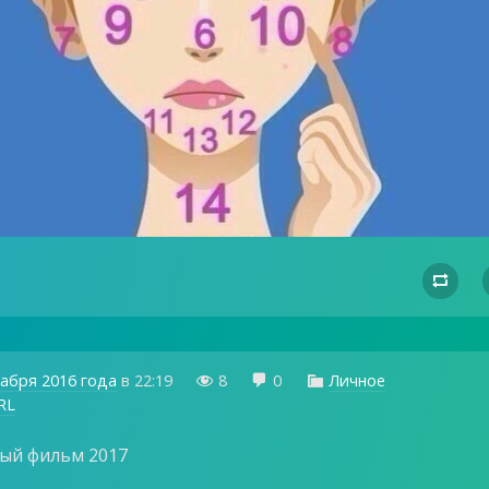

кабря 2016 года
в
22:19
8
0
Личное



RL
ый фильм 2017