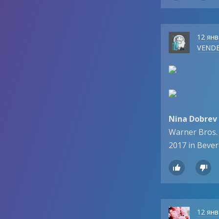
12 янв
VEND
Nina Dobrev
Warner Bros. 
2017 in Beverl


12 янв