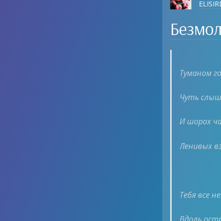
ELISI
Безмо
Туманом г
Чуть слыш
И шорох ч
Ленивых вз
Тебя все н
Вдоль ост