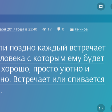

аря 2017 года
в
23:40
17
0
Личное



8
ли поздно каждый встречает
еловека с которым ему будет
 хорошо, просто уютно и
но. Встречает или спивается
.
