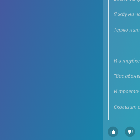
Я жду ни ча
Теряю нит
И в трубк
"Вас абон
И троеточи
Скользит 

