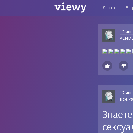
Лента
В т
12 янв
VEND


12 янв
BOLZ
Знаете
сексуа