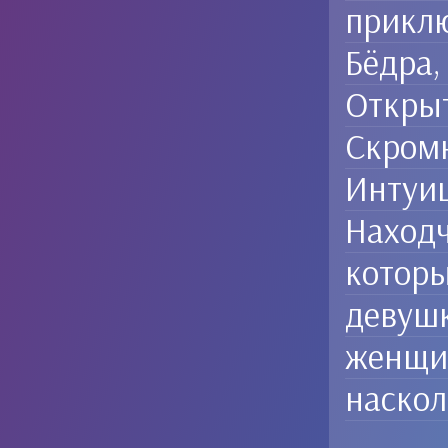
приклю
Бёдра,
Открыт
Скромн
Интуиц
Находч
которы
девушк
женщин
наскол