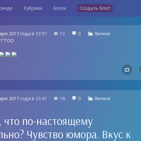
ренде
Рубрики
Блоги
Создать блог!
аря 2017 года
в
23:57
13
0
Личное



ETTOO

аря 2017 года
в
23:47
16
0
Личное



8
, что по-настоящему
льно? Чувство юмора. Вкус к