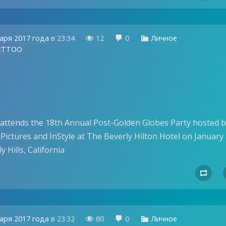
аря 2017 года
в
23:34
12
0
Личное



ETTOO
attends the 18th Annual Post-Golden Globes Party hosted 
Pictures and InStyle at The Beverly Hilton Hotel on January 
y Hills, California

аря 2017 года
в
23:32
60
0
Личное


