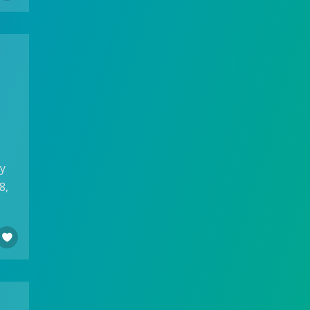
by
8,
