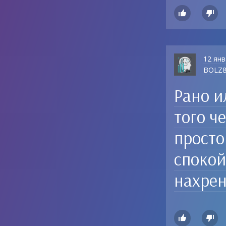


12 янв
BOLZ
Рано и
того ч
просто
спокой
нахрен

