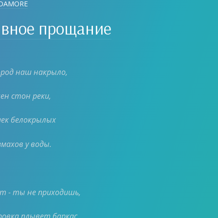
RDAMORE
лвное прощание
ород наш накрыло,
ен стон реки,
аек белокрылых
махов у воды.
ет - ты не приходишь,
ровка плывет баркас…