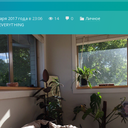
аря 2017 года
в
23:06
14
0
Личное



EVERYTHING