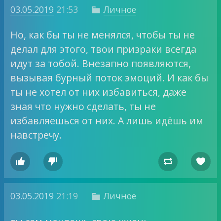
03.05.2019
21:53
Личное

Но, как бы ты не менялся, чтобы ты не
делал для этого, твои призраки всегда
идут за тобой. Внезапно появляются,
вызывая бурный поток эмоций. И как бы
ты не хотел от них избавиться, даже
зная что нужно сделать, ты не
избавляешься от них. А лишь идёшь им
навстречу.




03.05.2019
21:19
Личное
