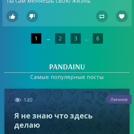
ты сам меняешь свою жизнь




1
→
2
3
...
8
PANDAINU
Самые популярные посты

Личное
149
Я не знаю что здесь
делаю