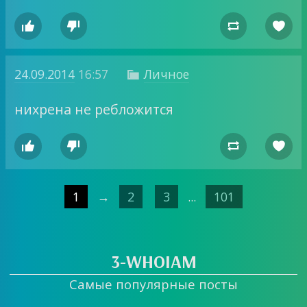




24.09.2014
16:57
Личное

нихрена не ребложится




1
→
2
3
...
101
3-WHOIAM
Самые популярные посты