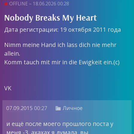
OFFLINE – 18.06.2026 00:28
Nobody Breaks My Heart
Дата регистрации: 19 октября 2011 года
Nimm meine Hand ich lass dich nie mehr
allein.
Komm tauch mit mir in die Ewigkeit ein.(c)
VK
07.09.2015
00:27
Личное

и ещё после моего прошлого поста у
меня -3. ахахах я думала, вы