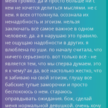
меня громко. да и просто больше ни с
кем не хочется делиться мыслями. не с
кем. я всех оттолкнула. осознала их
ненадобность и эгоизм. нельзя
заключать всё самое важное в одном
человеке. да. а я нарушаю это правило.
не ощущаю надобности в других. я
влюблена по уши. по началу считала, что
ничего серьезного. вот только всё - не
является тем, что мы сперва думаем. это
я к чему? ах да, всё настолько жестко, что
я забиваю на свой эгоизм, глушу все
бабские тупые заморочки и просто
беспокоюсь о нем. стараюсь
оправдывать ожидания. бож, сделай
меня нормальной девушкой. очень хочу