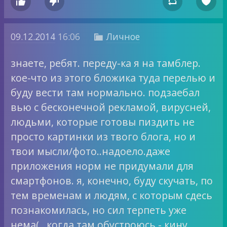




09.12.2014
16:06
Личное

знаете, ребят. переду-ка я на тамблер.
кое-что из этого бложика туда перелью и
буду вести там нормально. подзаебал
вью с бесконечной рекламой, вирусней,
людьми, которые готовы пиздить не
просто картинки из твого блога, но и
твои мысли/фото..надоело.даже
приложения норм не придумали для
смартфонов. я, конечно, буду скучать, по
тем временам и людям, с которым сдесь
познакомилась, но сил терпеть уже
нема(.. когда там обустроюсь - кину