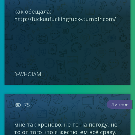
как обещала:
http://fuckuufuckingfuck-.tumblr.com/
3-WHOIAM

Личное
75
мне так хреново. не то на погоду, не
то от того что я жестю. ем всё сразу.