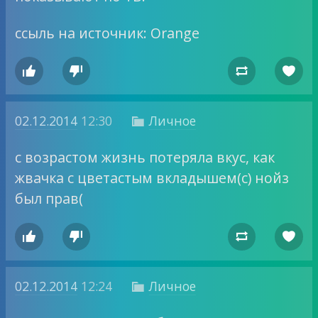
ccыль на источник: Orange




02.12.2014
12:30
Личное

с возрастом жизнь потеряла вкус, как
жвачка с цветастым вкладышем(с) нойз
был прав(




02.12.2014
12:24
Личное
