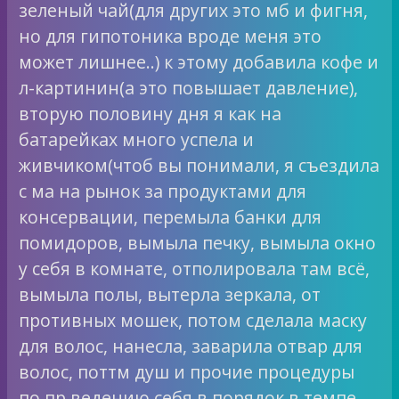
зеленый чай(для других это мб и фигня,
но для гипотоника вроде меня это
может лишнее..) к этому добавила кофе и
л-картинин(а это повышает давление),
вторую половину дня я как на
батарейках много успела и
живчиком(чтоб вы понимали, я съездила
с ма на рынок за продуктами для
консервации, перемыла банки для
помидоров, вымыла печку, вымыла окно
у себя в комнате, отполировала там всё,
вымыла полы, вытерла зеркала, от
противных мошек, потом сделала маску
для волос, нанесла, заварила отвар для
волос, поттм душ и прочие процедуры
по пр ведению себя в порядок в темпе