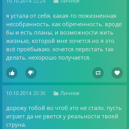
10.10.2014
22:24
Личное

я устала от себя. какая-то пожизненная
несобранность. как обреченность. вроде
бы и есть планы, и возможности жить
жизнью, которой мне хочется.но я это
всё проёбываю. хочется перестать так
делать. нехорошо получается.




10.10.2014
20:36
Личное

дорожу тобой во чтоб это не стало. пусть
играет да не рвется у реальности твоей
струна.