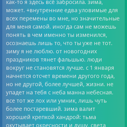
как-то я здесь всё забросила. зима,
может. +внутренние едва уловимые для
всех перемены во мне, но значительные
для меня самой. иногда сам не можешь
понять в чем именно ты изменился,
осознаешь лишь то, что ты уже не тот.
зиму я не люблю. от новогодних
праздников тянет фальшью. люди
вокруг не становятся лучше. с 1 января
начнется отсчет времени другого года,
но не другой, более лучшей, жизни. не
упадет на тебя с неба манна небесная.
все тот же лох или умник, лишь чуть
более постаревший. зима валит
хорошей крепкой хандрой: тьма
окутывает окресности и душу, света