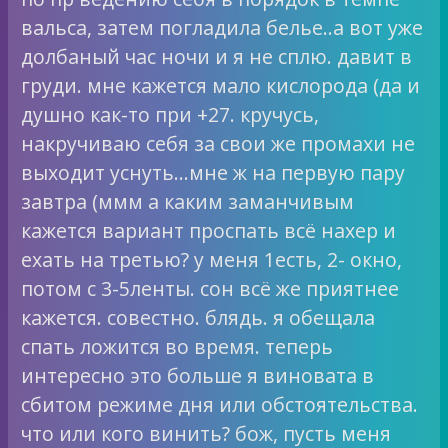
вальса, затем погладила белье..а вот уже
долбаный час ночи и я не сплю. давит в
груди. мне кажется мало кислорода (да и
душно как-то при +27. кручусь,
накручиваю себя за свои же промахи не
выходит уснуть…мне ж на первую пару
завтра (ммм а каким заманчивым
кажется вариант проспать всё нахер и
ехать на третью? у меня 1есть, 2- окно,
потом с 3-5ленты. сон всё же приятнее
кажется. совестно. блядь. я обещала
спать ложится во время. теперь
интересно это больше я виновата в
сбитом режиме дня или обстоятельства.
что или кого винить? бож, пусть меня