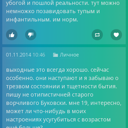
убогой и пошлой реальности. тут можно
немножко позавидовать тупым и
инфантильным. им норм.




01.11.2014
10:46
Личное

выходные это всегда хорошо. сейчас
особенно. они наступают и я забываю о
трезвом состоянии и тщетности бытия.
пишу не отипистичней старого
ворчливого Буковски. мне 19, интересно,
может ли что-нибудь в моих
настроениях усугубиться с возрастом
ещё больше?