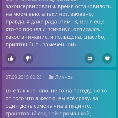
законсервированы. время остановилось
на моем вью. а таки нет. забавно,
правда. я даже рада этим -3, меня ещё
кто-то прочел и психанул. отписался.
какое внимание. я польщена, спасибо,
приятн0 быть замеченной)




07.09.2015
00:23
Личное

мне так хреново. не то на погоду, не то
от того что я жестю. ем всё сразу. за
один день семена чиа в пудинге,
гранатовый сок, чай с ромашкой,