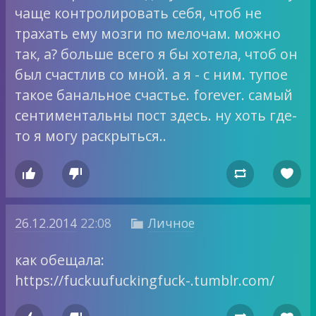
чаще контролировать себя, чтоб не
трахать ему мозги по мелочам. можно
так, а? больше всего я бы хотела, чтоб он
был счастлив со мной. а я - с ним. тупое
такое банальное счастье. forever. самый
сентиментальны пост здесь. ну хоть где-
то я могу раскрыться..




26.12.2014
22:08
Личное

как обещала:
https://fuckuufuckingfuck-.tumblr.com/