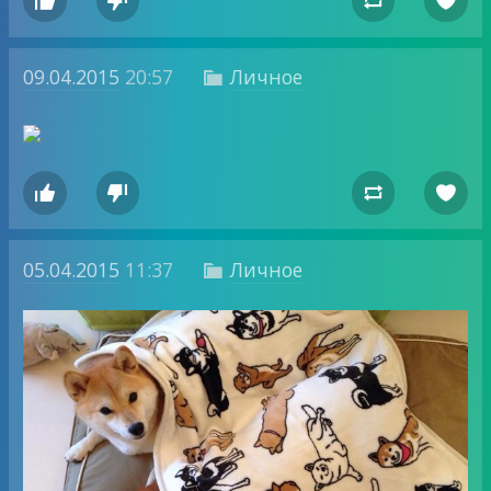




09.04.2015
20:57
Личное





05.04.2015
11:37
Личное
