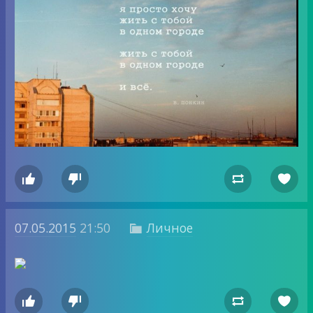




07.05.2015
21:50
Личное




