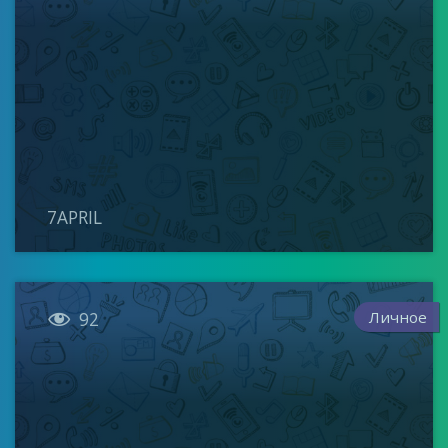
7APRIL

Личное
92