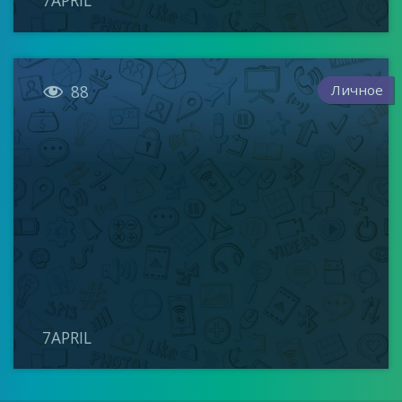
7APRIL

Личное
88
7APRIL