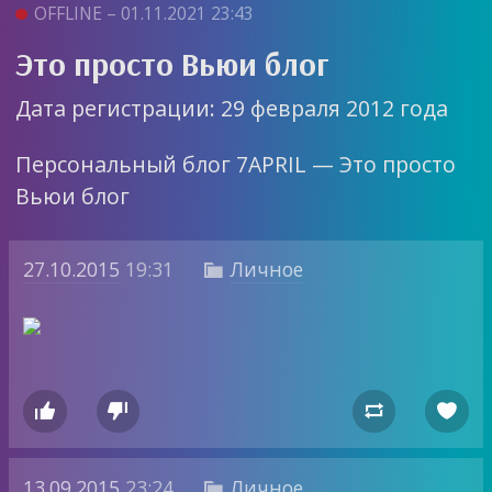
OFFLINE – 01.11.2021 23:43
Это просто Вьюи блог
Дата регистрации: 29 февраля 2012 года
Персональный блог 7APRIL — Это просто
Вьюи блог
27.10.2015
19:31
Личное





13.09.2015
23:24
Личное
