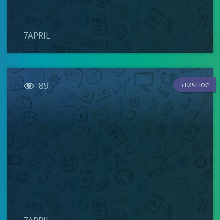
7APRIL

Личное
89