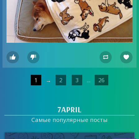




1
→
2
3
...
26
7APRIL
Самые популярные посты