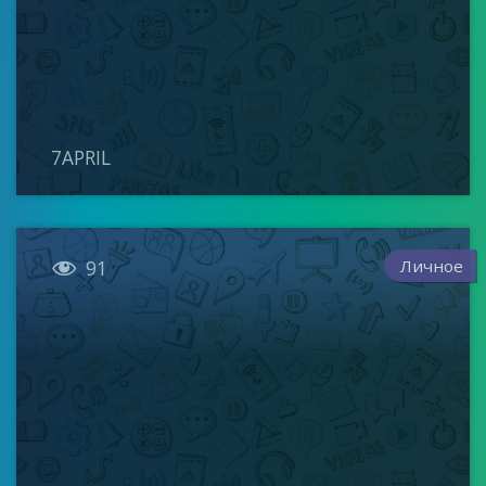
7APRIL

Личное
91