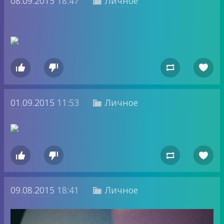
08.09.2015
18:47
Личное





01.09.2015
11:53
Личное





09.08.2015
18:41
Личное
