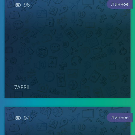

Личное
96
7APRIL

Личное
94