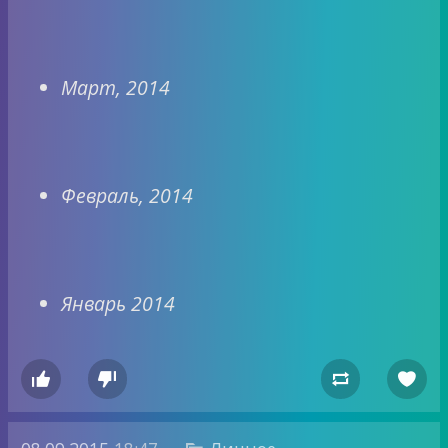
Март, 2014
Февраль, 2014
Январь 2014



