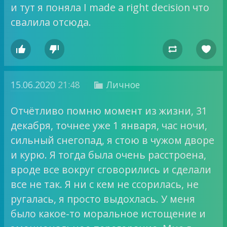
и тут я поняла I made a right decision что
свалила отсюда.




15.06.2020
21:48
Личное

Отчётливо помню момент из жизни, 31
декабря, точнее уже 1 января, час ночи,
сильный снегопад, я стою в чужом дворе
и курю. Я тогда была очень расстроена,
вроде все вокруг сговорились и сделали
все не так. Я ни с кем не ссорилась, не
ругалась, я просто выдохлась. У меня
было какое-то моральное истощение и