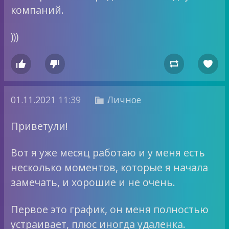
компаний.
)))




01.11.2021
11:39
Личное

Приветули!
Вот я уже месяц работаю и у меня есть
несколько моментов, которые я начала
замечать, и хорошие и не очень.
Первое это график, он меня полностью
устраивает, плюс иногда удаленка.