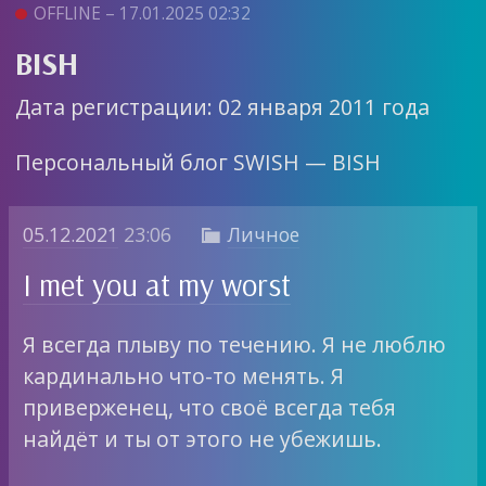
OFFLINE – 17.01.2025 02:32
BISH
Дата регистрации: 02 января 2011 года
Персональный блог SWISH — BISH
05.12.2021
23:06
Личное

I met you at my worst
Я всегда плыву по течению. Я не люблю
кардинально что-то менять. Я
приверженец, что своё всегда тебя
найдёт и ты от этого не убежишь.