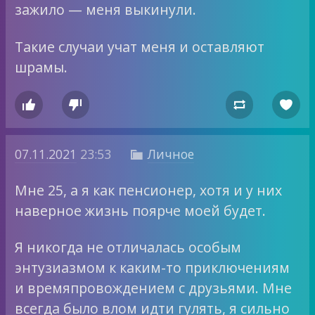
зажило — меня выкинули.
Такие случаи учат меня и оставляют
шрамы.




07.11.2021
23:53
Личное

Мне 25, а я как пенсионер, хотя и у них
наверное жизнь поярче моей будет.
Я никогда не отличалась особым
энтузиазмом к каким-то приключениям
и времяпровождением с друзьями. Мне
всегда было влом идти гулять, я сильно