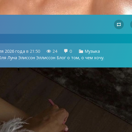

ля 2026 года
в
21:50
24
0
Музыка



ля Луна Элиссон Эллиссон Блог о том, о чем хочу.