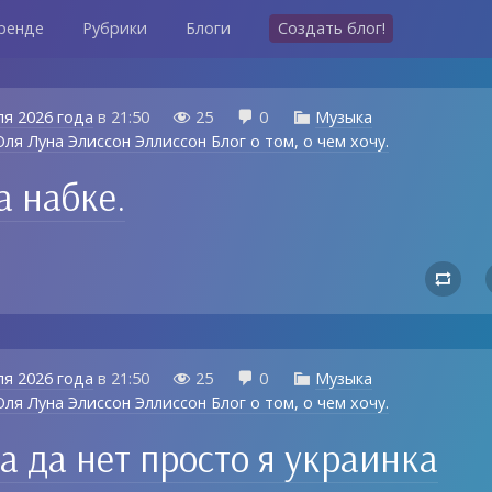
ренде
Рубрики
Блоги
Создать блог!
ля 2026 года
в
21:50
25
0
Музыка



ля Луна Элиссон Эллиссон Блог о том, о чем хочу.
а набке.

ля 2026 года
в
21:50
25
0
Музыка



ля Луна Элиссон Эллиссон Блог о том, о чем хочу.
а да нет просто я украинка