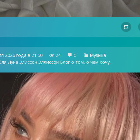

ля 2026 года
в
21:50
24
0
Музыка



ля Луна Элиссон Эллиссон Блог о том, о чем хочу.