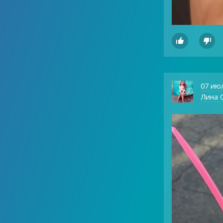


07 ию
Лина О