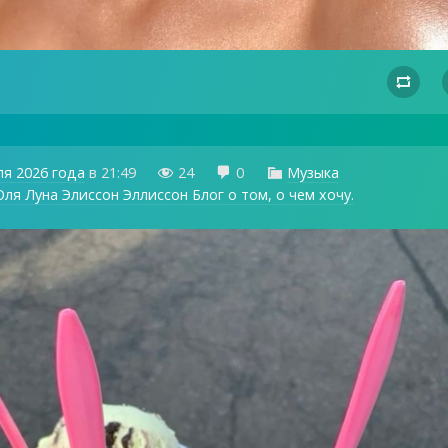

ля 2026 года
в
21:49
24
0
Музыка



ля Луна Элиссон Эллиссон Блог о том, о чем хочу.