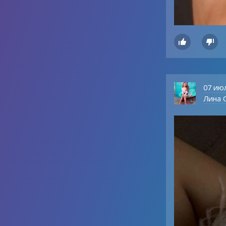


07 ию
Лина О