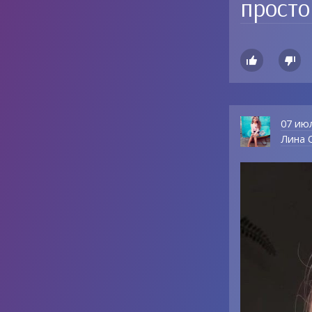
просто


07 ию
Лина О