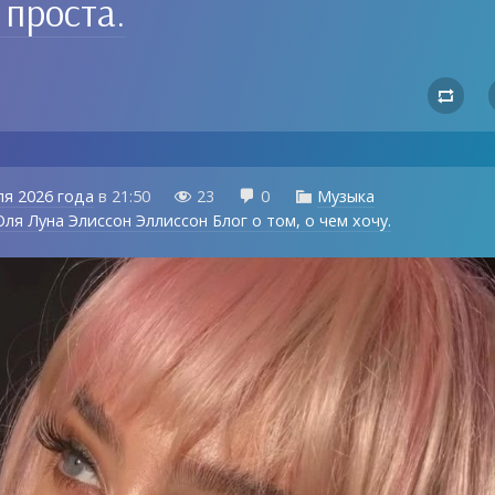
 проста.

ля 2026 года
в
21:50
23
0
Музыка



ля Луна Элиссон Эллиссон Блог о том, о чем хочу.