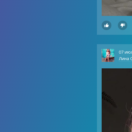


07 ию
Лина О