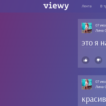
Лента
В т
07 ию
Лина О
это я н


07 ию
Лина О
красив