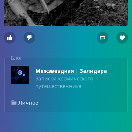




Блог
Межзвёздная | Залидара
Записки космического
путешественника
Личное
