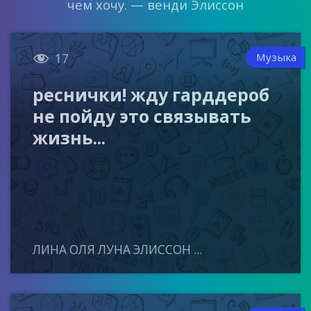
чем хочу. — венди Элиссон

Музыка
17
реснички! жду гарддероб
не пойду это связывать
жизнь...
ЛИНА ОЛЯ ЛУНА ЭЛИССОН ...