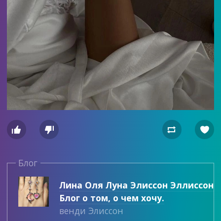




Блог
Лина Оля Луна Элиссон Эллиссон
Блог о том, о чем хочу.
венди Элиссон