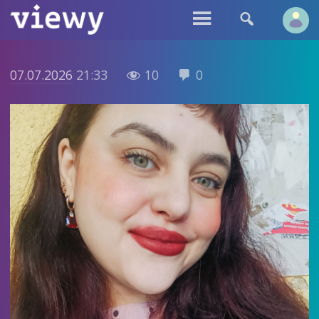


07.07.2026
21:33
10
0

