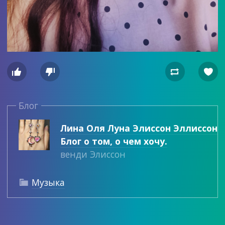




Блог
Лина Оля Луна Элиссон Эллиссон
Блог о том, о чем хочу.
венди Элиссон
Музыка
