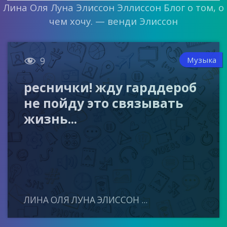
Лина Оля Луна Элиссон Эллиссон Блог о том, о
чем хочу. — венди Элиссон

Музыка
9
реснички! жду гарддероб
не пойду это связывать
жизнь...
ЛИНА ОЛЯ ЛУНА ЭЛИССОН ...