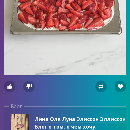




Блог
Лина Оля Луна Элиссон Эллиссон
Блог о том, о чем хочу.