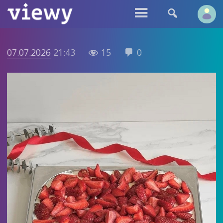


07.07.2026
21:43
15
0

