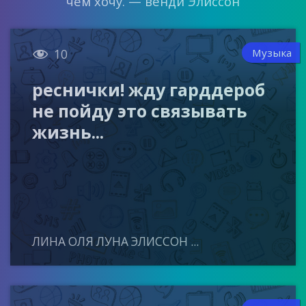
чем хочу. — венди Элиссон

Музыка
10
реснички! жду гарддероб
не пойду это связывать
жизнь...
ЛИНА ОЛЯ ЛУНА ЭЛИССОН ...