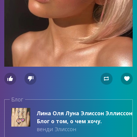




Блог
Лина Оля Луна Элиссон Эллиссон
Блог о том, о чем хочу.
венди Элиссон