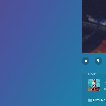


Блог
Л
в
Музыка
