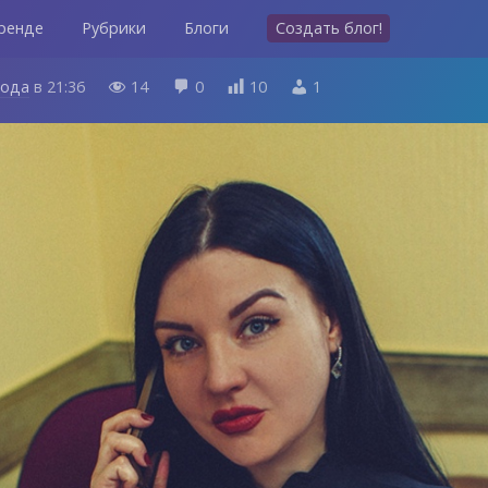
ренде
Рубрики
Блоги
Создать блог!
года
в
21:36
14
0
10
1



