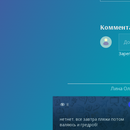
Коммент
Заре
Лина Оля

8
нетнет. все завтра пляжи потом
валяюсь и гредроб!