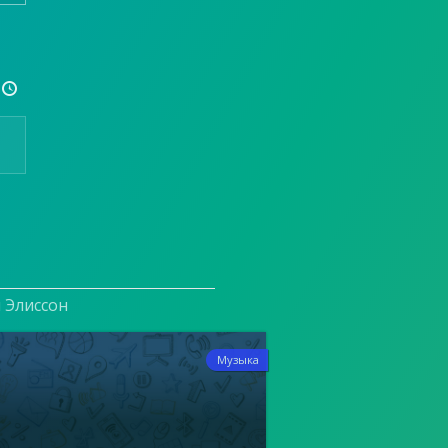

и Элиссон
8
Музыка