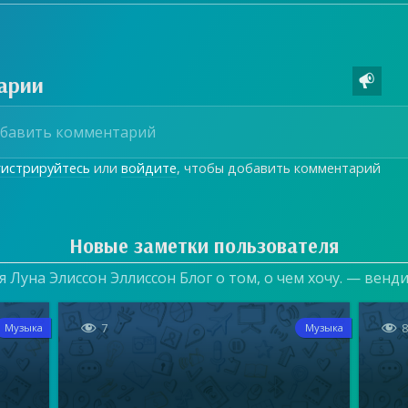
арии

гистрируйтесь
или
войдите
, чтобы добавить комментарий
Новые заметки пользователя
 Луна Элиссон Эллиссон Блог о том, о чем хочу. — венд


7
Музыка
Музыка