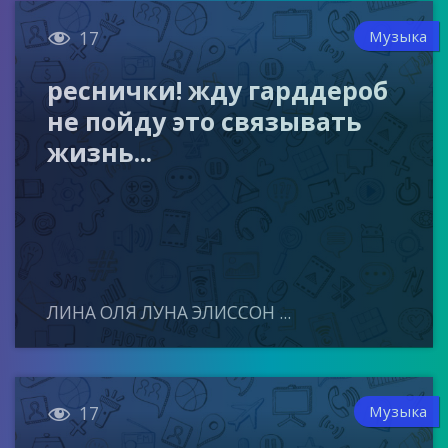

Музыка
17
реснички! жду гарддероб
не пойду это связывать
жизнь...
ЛИНА ОЛЯ ЛУНА ЭЛИССОН ...

Музыка
17