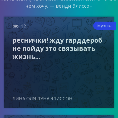
чем хочу. — венди Элиссон

Музыка
12
реснички! жду гарддероб
не пойду это связывать
жизнь...
ЛИНА ОЛЯ ЛУНА ЭЛИССОН ...