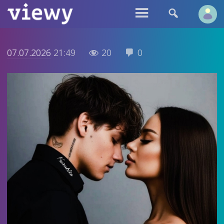


07.07.2026
21:49
20
0

