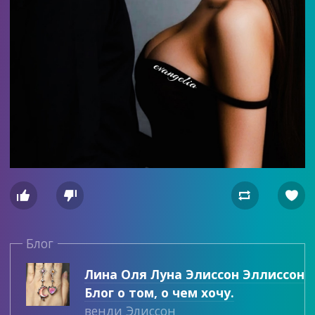




Блог
Лина Оля Луна Элиссон Эллиссон
Блог о том, о чем хочу.
венди Элиссон