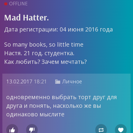
OFFLINE
Mad Hatter.
Дата регистрации: 04 июня 2016 года
So many books, so little time
Настя. 21 год. студентка.
Как любить? Зачем мечтать?
13.02.2017
18:21
Личное

одновременно выбрать торт друг для
друга и понять, насколько же вы
одинаково мыслите



