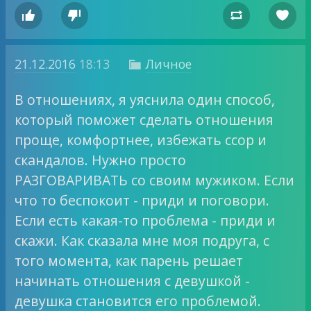




21.12.2016
18:13
Личное

В отношениях, я уяснила один способ,
который поможет сделать отношения
проще, комфортнее, избежать ссор и
скандалов. Нужно просто
РАЗГОВАРИВАТЬ со своим мужиком. Если
что то беспокоит - приди и поговори.
Если есть какая-то проблема - приди и
скажи. Как сказала мне моя подруга, с
того момента, как парень решает
начинать отношения с девушкой -
девушка становится его проблемой.