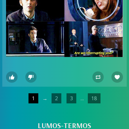




1
→
2
3
...
18
LUMOS-TERMOS