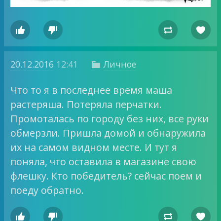




20.12.2016
12:41
Личное

Что то я в последнее время маша
растеряша. Потеряла перчатки.
Промоталась по городу без них, все руки
обмерзли. Пришла домой и обнаружила
их на самом видном месте. И тут я
поняла, что оставила в магазине свою
флешку. Кто победитель? сейчас поем и
поеду обратно.



