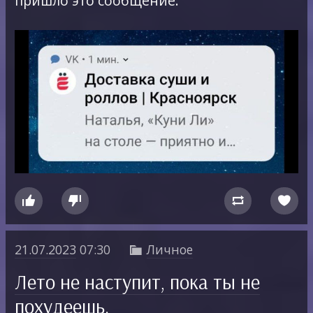
пришло это сообщение.




21.07.2023
07:30
Личное

Лето не наступит, пока ты не
похудеешь.