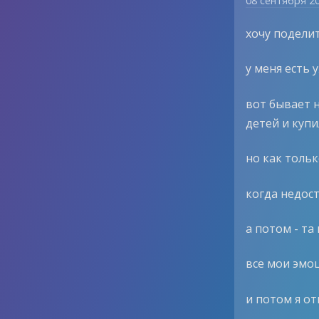
08 сентября 2
хочу подели
у меня есть 
вот бывает н
детей и купи
но как толь
когда недост
а потом - т
все мои эмо
и потом я о