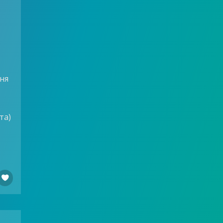
ня
та)
