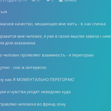
013 года
в
00:14
67
0
Личное



ться
ужасное качество, мешающее мне жить - я, как спичка
равится мне человек, я уже в своих мыслях завела с ним
ла дом ахахахахха
ко человек проявляет взаимность - я перегораю
упно - оно ж интересно
а ну нах. Я МОМЕНТАЛЬНО ПЕРЕГОРАЮ
ции и чувства уходят неведомо куда
тправляю человека во френд-зону