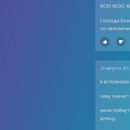
ВСЮ МОЮ Ж
Господи Бож
по-человече


26 августа 201
я вспомнила
сижу значит
меня поймут
днищу