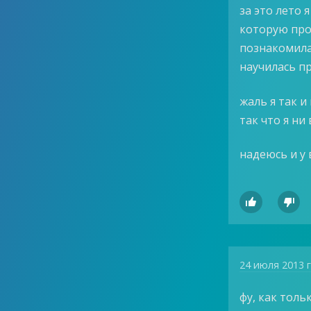
за это лето 
которую про
познакомила
научилась п
жаль я так и
так что я ни
надеюсь и у 


24 июля 2013 
фу, как толь