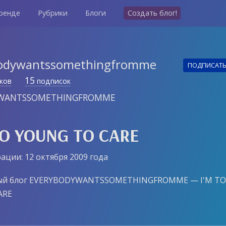
ренде
Рубрики
Блоги
Создать блог!
odywantssomethingfromme
ПОДПИСАТ
15
ков
подписок
YWANTSSOMETHINGFROMME
OO YOUNG TO CARE
ации: 12 октября 2009 года
ый блог EVERYBODYWANTSSOMETHINGFROMME — I'M T
ARE