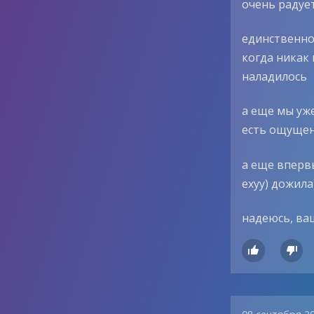
очень радуе
единственное
когда никак 
наладилось
а еще мы уж
есть ощущени
а еще впервы
ехуу) дожила
надеюсь, ва

