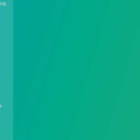
год
а