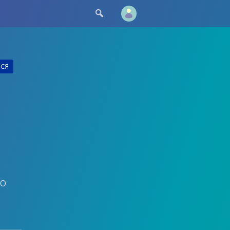

ЬСЯ
OO