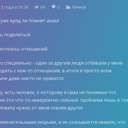
13 года
в
01:36
64
0
Личное



 уже вряд ли помнят ахаха
вь поделиться
хотелось отношений
о специально - один за другим люди отбивали у меня
дить с кем-то отношения, в итоге я просто всем
мне даже никто не нравится
у, есть человек, к которому я сама не понимаю что
но это что-то невероятно сильное. проблема лишь в то
ловеку нужно от меня совсем другое
замечательными людьми, и их оказывается немало, что