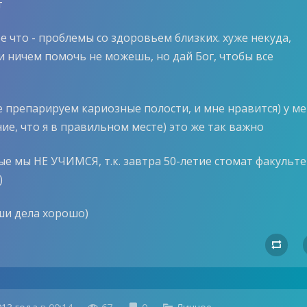
т
 что - проблемы со здоровьем близких. хуже некуда,
и ничем помочь не можешь, но дай Бог, чтобы все
е препарируем кариозные полости, и мне нравится) у ме
е, что я в правильном месте) это же так важно
е мы НЕ УЧИМСЯ, т.к. завтра 50-летие стомат факульте
)
ши дела хорошо)
