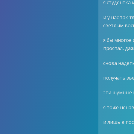
я студентка 
и у нас так 
светлым вос
я бы многое 
проспал, даж
снова надеть
получать зв
эти шумные 
я тоже ненав
и лишь в пос