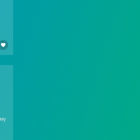

ому