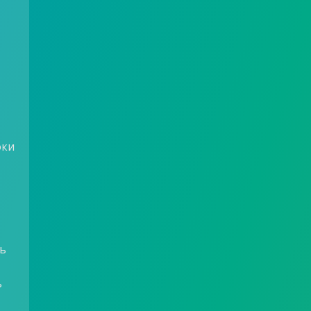
о
оки
ть
ь