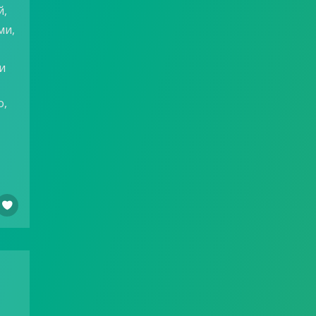
й,
ми,
и
о,
