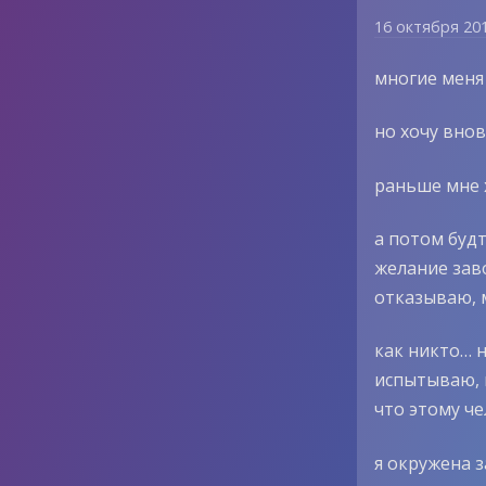
16 октября 20
многие меня
но хочу вно
раньше мне 
а потом будт
желание заво
отказываю, 
как никто… н
испытываю, 
что этому че
я окружена 