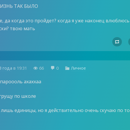
ИЗНЬ ТАК БЫЛО
е, да когда это пройдет? когда я уже наконец влюблюсь
ски? твою мать

3 года
в
19:31
66
0
Личное



 пароооль ахаххаа
 грущу по школе
 лишь единицы, но я действительно очень скучаю по т