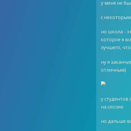
у меня не бы
с некоторым
но школа - э
которое я вс
лучшего, чт
ну я заканчи
отличным)
у студентов 
на сессию
но дальше в