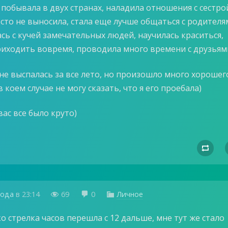
я побывала в двух странах, наладила отношения с сестро
сто не выносила, стала еще лучше общаться с родителя
сь с кучей замечательных людей, научилась краситься,
риходить вовремя, проводила много времени с друзьям
 не выспалась за все лето, но произошло много хорошег
 в коем случае не могу сказать, что я его проебала)
вас все было круто)

года
в
23:14
69
0
Личное



ко стрелка часов перешла с 12 дальше, мне тут же стало