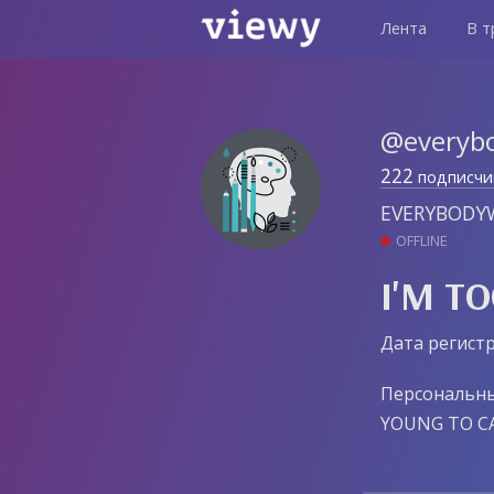
Лента
В т
@everyb
222
подписчи
EVERYBOD
OFFLINE
I'M T
Дата регистр
Персональн
YOUNG TO C