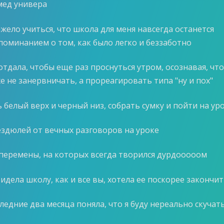
мед универа
тяжело учиться, что школа для меня навсегда останется
поминанием о том, как было легко и беззаботно
отдала, чтобы еще раз проснуться утром, осознавая, чт
е не занервничать, а прореагировать типа "ну и пох"
 белый верх и черный низ, собрать сумку и пойти на ур
ездюлей от вечных разговоров на уроке
перемены, на которых всегда творился дурдооооом
идела школу, как и все вы, хотела ее поскорее закончи
ледние два месяца поняла, что я буду нереально скучат