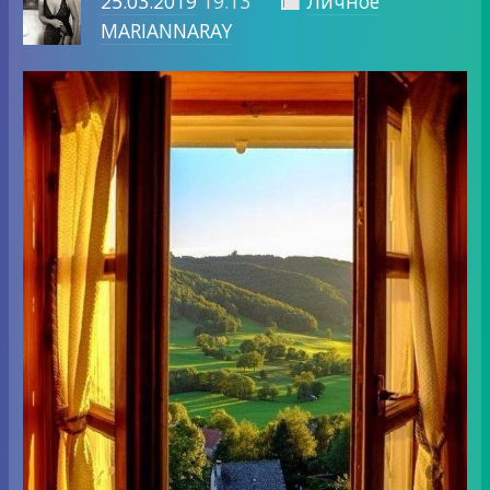
25.03.2019
19:13
Личное

MARIANNARAY