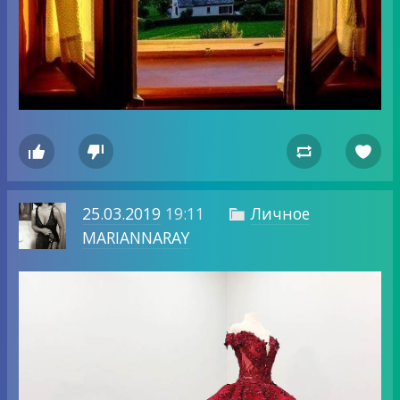




25.03.2019
19:11
Личное

MARIANNARAY