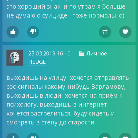
это хороший знак. и по утрам я больше
не думаю о суициде - тоже нормально)




25.03.2019
16:10
Личное

HEDGE
выходишь на улицу- хочется отправлять
сос-сигналы какому-нибудь Варламову,
выходишь в люди- хочется на приём к
психологу, выходишь в интернет-
хочется застрелиться. буду сидеть и
смотреть в стену до старости