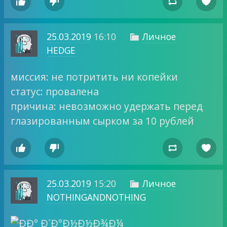




25.03.2019
16:10
Личное

HEDGE
миссия: не потритить ни копейки
статус: провалена
причина: невозможно удержать перед
глазированным сырком за 10 рублей




25.03.2019
15:20
Личное

NOTHINGANDNOTHING