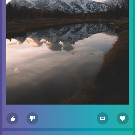



