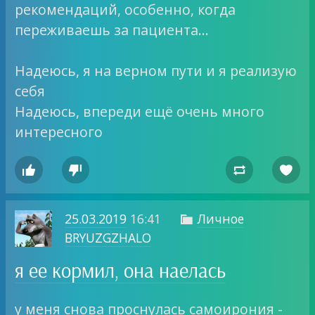
рекомендаций, особенно, когда
переживаешь за пациента…
Надеюсь, я на верном пути и я реализую
себя
Надеюсь, впереди ещё очень много
интересного




25.03.2019
16:41
Личное

BRYUZGZHALO
я ее кормил, она наелась
у меня снова проснулась самоирония -