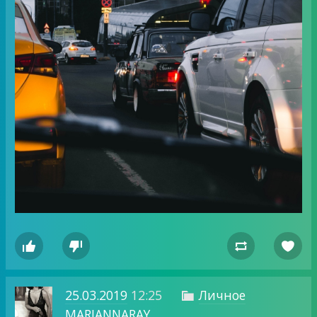




25.03.2019
12:25
Личное

MARIANNARAY