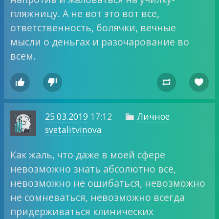
пляжницу. А не вот это вот все,
ответственность, болячки, вечные
мысли о деньгах и разочарование во
всем.




25.03.2019
17:12
Личное

svetalitvinova
Как жаль, что даже в моей сфере
невозможно знать абсолютно всё,
невозможно не ошибаться, невозможно
не сомневаться, невозможно всегда
придерживаться клинических