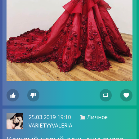




25.03.2019
19:10
Личное

VARIETYYVALERIA