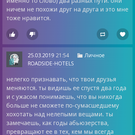
именно то слово) два разных пути. они
ничем не похожи друг на друга и это мне
тоже нравится.




25.03.2019
21:54
Личное

ROADSIDE-HOTELS
нелегко признавать, что твои друзья
меняются. ты видишь ее спустя два года
и с ужасом понимаешь, что вы никогда
больше не сможете по-сумасшедшему
хохотать над нелепыми вещами. ты
замечаешь, как годы абьюзерства,
превращают ее в тех, кем мы всегда