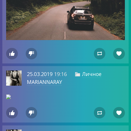




25.03.2019
19:16
Личное

MARIANNARAY



