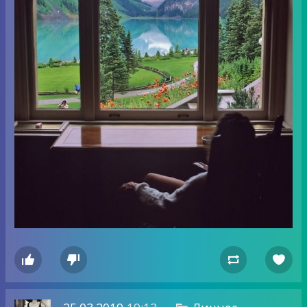



