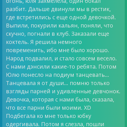
огонь, юля захмелела, один бокал
разбит. Дальше двинули мы в рестик,
где встретились с еще одной девочкой.
Выпили, покурили кальян, поняли, что
скучно, погнали в клуб. Заказали еще
коктель. Я решила немного
повременить, ибо мне было хорошо.
Народ подвалил, и стало совсем весело.
С нами дэнсили какие-то ребята. Потом
Юлю понесло на подиум танцевать…
Танцевала я от души… помню только
взгляды парней и удивленные девчонок.
Девочка, которая с нами была, сказала,
что все парни были моими. XD
Подбегала ко мне только юбку
одергивала. Потом я слезла, пошли