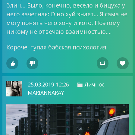
блин… Было, конечно, весело и бицуха у
него зачетная: D но хуй знает… Я сама не
могу понять чего хочу и кого. Поэтому
никому не отвечаю взаимностью….
Короче, тупая бабская психология.




25.03.2019
12:26
Личное

MARIANNARAY