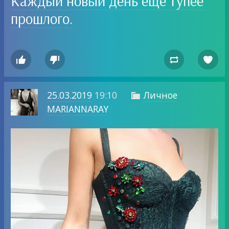
Каждый новый день еще тупее
прошлого.




25.03.2019
19:10
Личное

MARIANNARAY