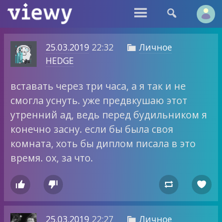


25.03.2019
22:32
Личное

HEDGE
вставать через три часа, а я так и не
смогла уснуть. уже предвкушаю этот
утренний ад, ведь перед будильником я
конечно засну. если бы была своя
комната, хоть бы диплом писала в это
время. ох, за что.




25.03.2019
22:27
Личное
