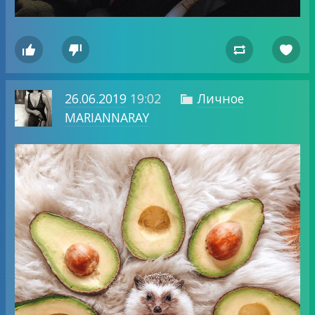




26.06.2019
19:02
Личное

MARIANNARAY