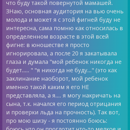
что буду такой повернутой мамашей.
ЗНаю, основная аудитория на вью очень
молода и может я с этой фигней буду не
интересна, сама помню как относилась в
определенном возрасте в этой всей
фигне: в юношестве я просто
игнорировала, а после 20 я закатывала
глаза и думала "мой ребенок никогда не
будет….. " "я никогда не буду…" (это как
заклинание наоборот, мой ребенок
именно такой каким я его НЕ
представляла, а я…. я могу накричать на
сына, т.к. начался его период отрицания
и проверки льда на прочность). Так вот,
про мою шизу - я постоянно боюсь:
боюсь что он проглотит что-то мелкое и