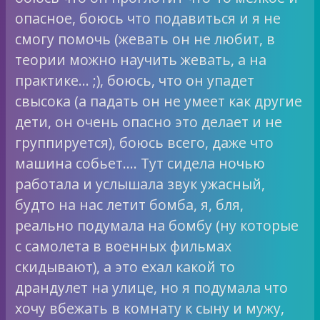
опасное, боюсь что подавиться и я не
смогу помочь (жевать он не любит, в
теории можно научить жевать, а на
практике… ;), боюсь, что он упадет
свысока (а падать он не умеет как другие
дети, он очень опасно это делает и не
группируется), боюсь всего, даже что
машина собьет…. Тут сидела ночью
работала и услышала звук ужасный,
будто на нас летит бомба, я, бля,
реально подумала на бомбу (ну которые
с самолета в военных фильмах
скидывают), а это ехал какой то
драндулет на улице, но я подумала что
хочу вбежать в комнату к сыну и мужу,