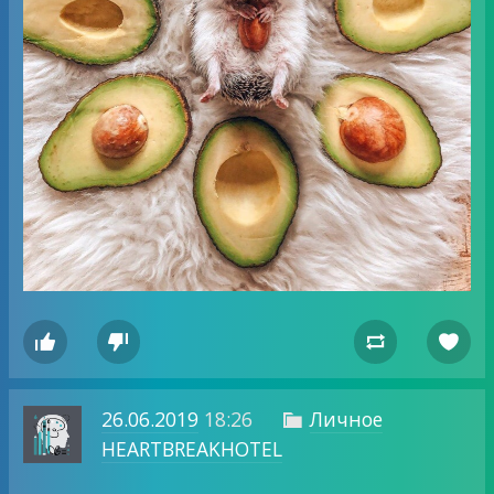




26.06.2019
18:26
Личное

HEARTBREAKHOTEL