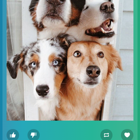



