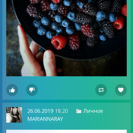




26.06.2019
18:20
Личное

MARIANNARAY