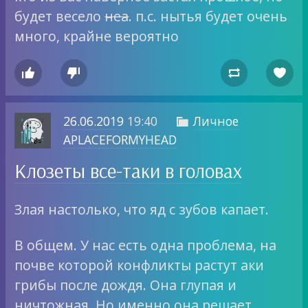
будет весело
неа
. п.с. нытья будет очень
много, крайне вероятно




26.06.2019
19:40
Личное

APLACEFORMYHEAD
Клозеты все-таки в головах
Злая настолько, что яд с зубов капает.
В общем. У нас есть одна проблема, на
почве которой конфликты растут аки
грибы после дождя. Она глупая и
ничтожная. Но именно она решает.