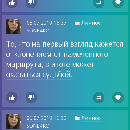




05.07.2019
16:37
Личное

SONE4KO
То, что на первый взгляд кажется
отклонением от намеченного
маршрута, в итоге может
оказаться судьбой.




05.07.2019
16:30
Личное

SONE4KO