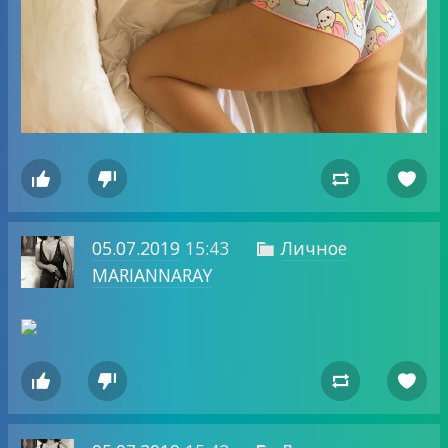




05.07.2019
15:43
Личное

MARIANNARAY



