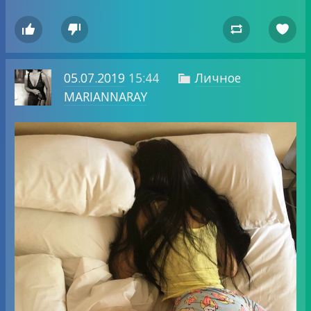




05.07.2019
15:44
Личное

MARIANNARAY