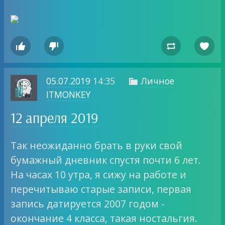




05.07.2019
14:35
Личное

ITMONKEY
12 апреля 2019
Так неожиданно брать в руки свой
бумажный дневник спустя почти 6 лет.
На часах 10 утра, я сижу на работе и
перечитываю старые записи, первая
запись датируется 2007 годом -
окончание 4 класса, такая ностальгия.