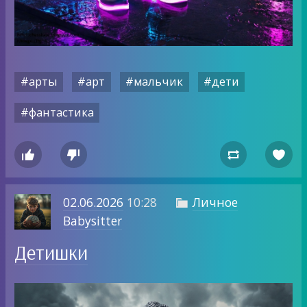
#арты
#арт
#мальчик
#дети
#фантастика




02.06.2026
10:28
Личное

Babysitter
Детишки