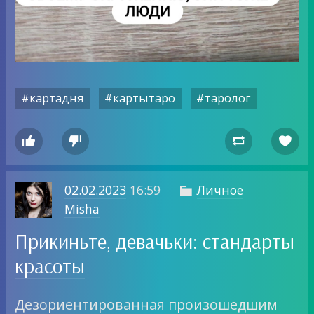
#картадня
#картытаро
#таролог




02.02.2023
16:59
Личное

Misha
Прикиньте, девачьки: стандарты
красоты
Дезориентированная произошедшим