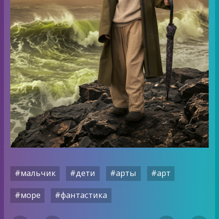
#мальчик
#дети
#арты
#арт
#море
#фантастика