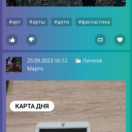
#арт
#арты
#дети
#фантастика




25.09.2023
06:52
Личное

Марго