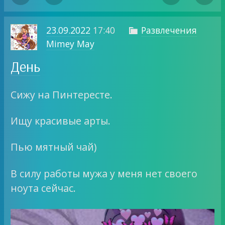
23.09.2022
17:40
Развлечения

Mimey May
День
Сижу на Пинтересте.
Ищу красивые арты.
Пью мятный чай)
В силу работы мужа у меня нет своего
ноута сейчас.