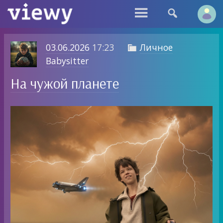


03.06.2026
17:23
Личное

Babysitter
На чужой планете