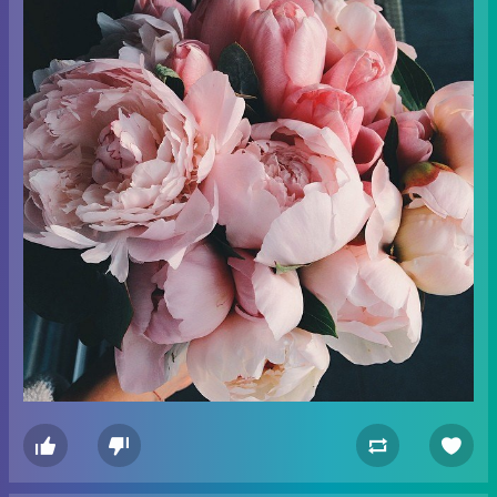



