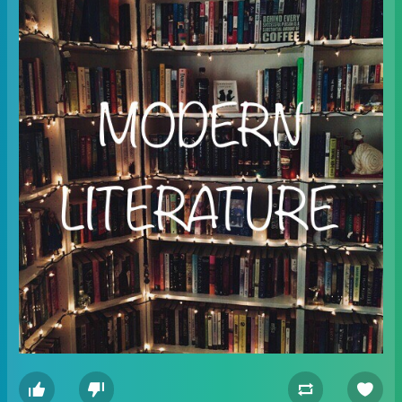



