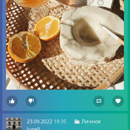




23.09.2022
19:35
Личное

lunell