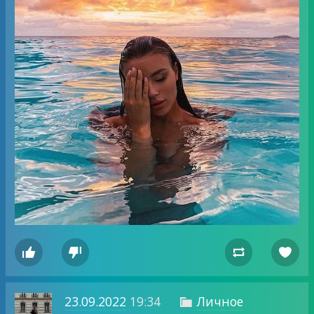




23.09.2022
19:34
Личное
