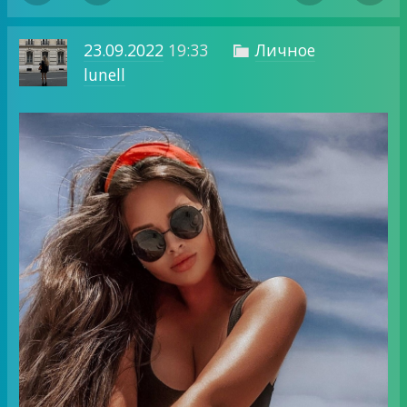
23.09.2022
19:33
Личное

lunell