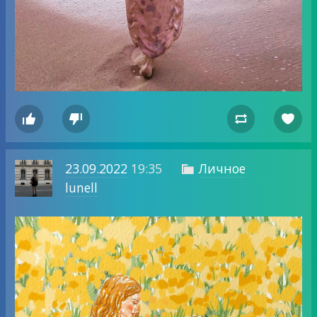




23.09.2022
19:35
Личное

lunell