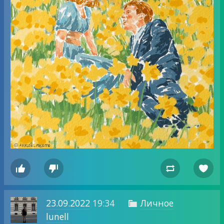




23.09.2022
19:34
Личное

lunell