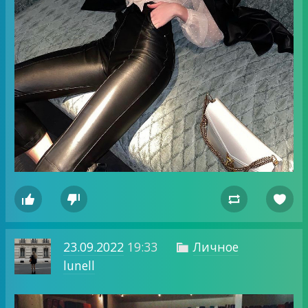




23.09.2022
19:33
Личное

lunell