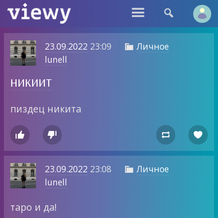


23.09.2022
23:09
Личное

lunell
никиит
пиздец никита




23.09.2022
23:08
Личное

lunell
таро и да!