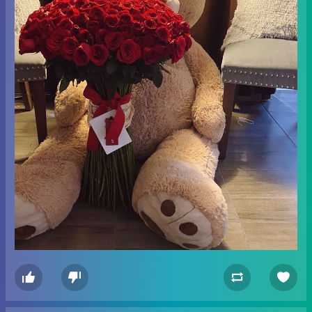



