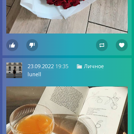




23.09.2022
19:35
Личное

lunell