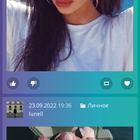




23.09.2022
19:36
Личное

lunell