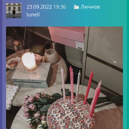
23.09.2022
19:36
Личное

lunell