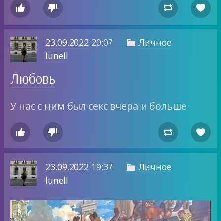




23.09.2022
20:07
Личное

lunell
Любовь
У нас с ним был секс вчера и больше




23.09.2022
19:37
Личное

lunell