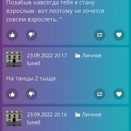
Позабыв навсегда тебя я стану
взрослым- вот поэтому не хочется
совсем взрослеть. "




23.09.2022
20:17
Личное

lunell
На танцы 2 тыщи




23.09.2022
20:16
Личное

lunell