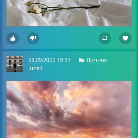




23.09.2022
19:34
Личное

lunell