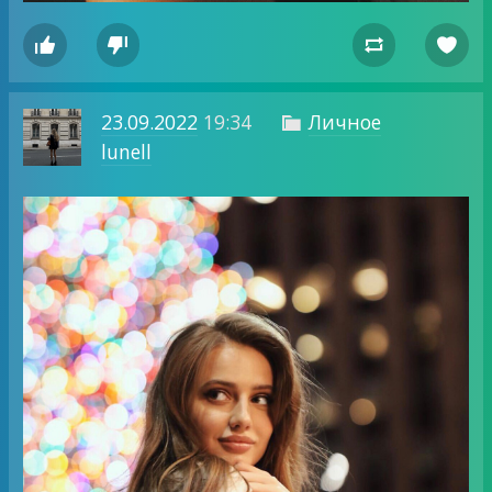




23.09.2022
19:34
Личное

lunell