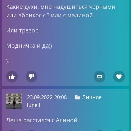
Какие духи, мне надушиться черными
или абрикос с ? или с малиной
Или трезор
Модничка и да))
). .




23.09.2022
20:08
Личное

lunell
Леша расстался с Алиной