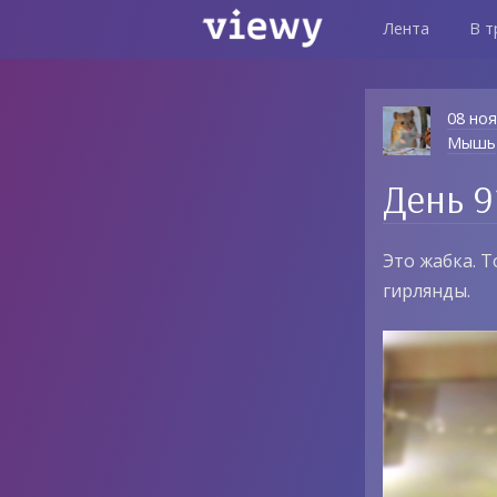
Лента
В т
08 но
Мышь
День 9
Это жабка. Т
гирлянды.