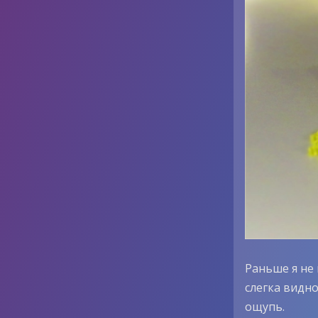
Раньше я не
слегка видно
ощупь.