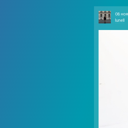
08 но
lunell