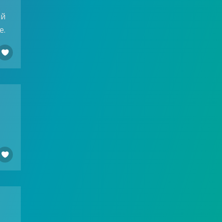
ий
е.

