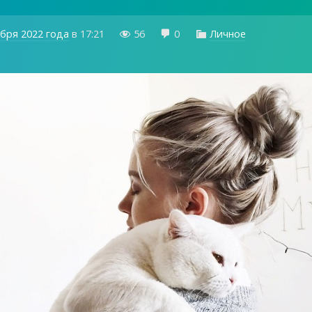
ября 2022 года
в
17:21
56
0
Личное


