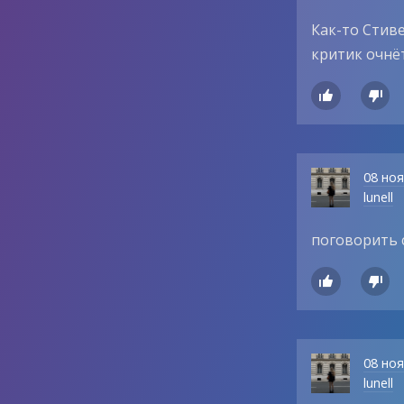
Как-то Стиве
критик очнёт


08 но
lunell
поговорить 


08 но
lunell