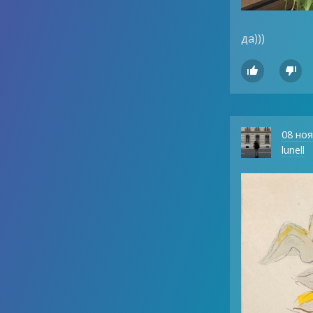
да)))


08 но
lunell