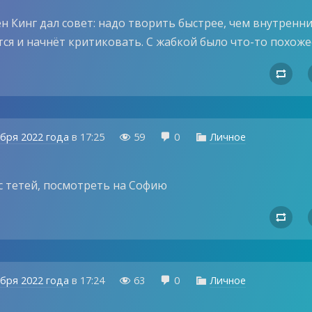
н Кинг дал совет: надо творить быстрее, чем внутренн
ся и начнёт критиковать. С жабкой было что-то похоже

ября 2022 года
в
17:25
59
0
Личное



с тетей, посмотреть на Софию

ября 2022 года
в
17:24
63
0
Личное


