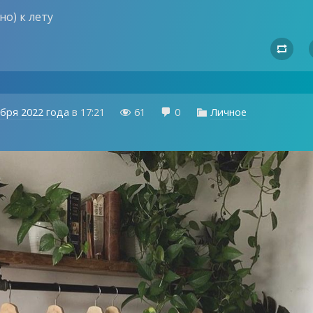
о) к лету

ября 2022 года
в
17:21
61
0
Личное


