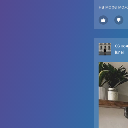
на море можн


08 но
lunell