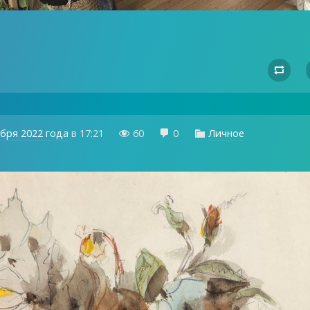

ября 2022 года
в
17:21
60
0
Личное


