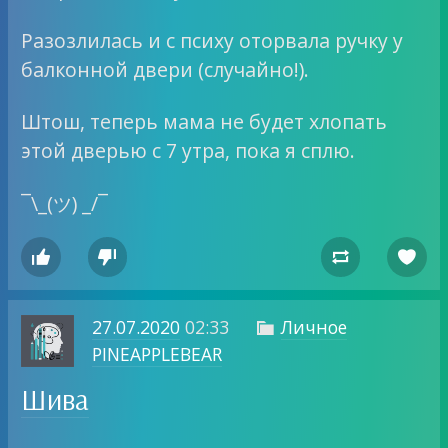
Разозлилась и с психу оторвала ручку у
балконной двери (случайно!).
Штош, теперь мама не будет хлопать
этой дверью с 7 утра, пока я сплю.
¯\_(ツ) _/¯




27.07.2020
02:33
Личное

PINEAPPLEBEAR
Шива