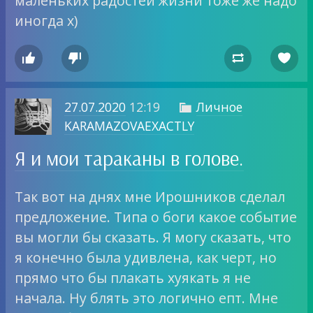
маленьких радостей жизни тоже же надо
иногда х)




27.07.2020
12:19
Личное

KARAMAZOVAEXACTLY
Я и мои тараканы в голове.
Так вот на днях мне Ирошников сделал
предложение. Типа о боги какое событие
вы могли бы сказать. Я могу сказать, что
я конечно была удивлена, как черт, но
прямо что бы плакать хуякать я не
начала. Ну блять это логично епт. Мне