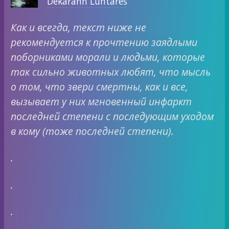
Dekarann Luntares
Как и всегда, текст ниже не
рекомендуется к прочтению заядлыми
поборниками морали и людьми, которые
так сильно животных любят, что мысль
о том, что звери смертны, как и все,
вызывает у них мгновенный инфаркт
последней степени с последующим уходом
в кому (тоже последней степени).
.
.
.