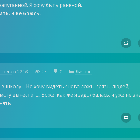
напуганной. Я хочу быть раненой.
ить. Я не боюсь.

3 года
в
22:53
27
0
Личное



 в школу… Не хочу видеть снова ложь, грязь, людей,
могу вынести, …. Боже, как же я задолбалась, я уже не зн
нять
