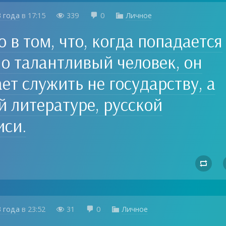
3 года
в
17:15
339
0
Личное



о в том, что, когда попадается
о талантливый человек, он
ет служить не государству, а
й литературе, русской
иси.

3 года
в
23:52
31
0
Личное


