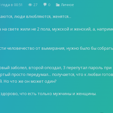
3 года
в
00:51
27
0
Личное



аются, люди влюбляются, женятся…
ы на свете жили не 2 пола, мужской и женский, а, наприм
асти человечество от вымирания, нужно было бы собрать
ервый заболел, второй опоздал, 3 перепутал пароль при
ёртый просто передумал… получается, что к любви гото
й. Но что же он может один?
и здорово, что есть только мужчины и женщины.