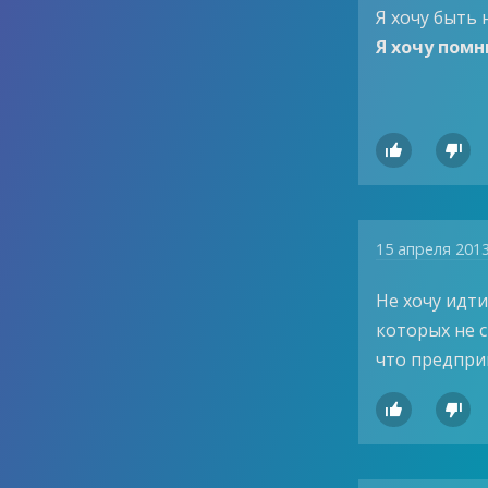
Я хочу быть 
Я хочу помн


15 апреля 201
Не хочу идти
которых не с
что предпри

