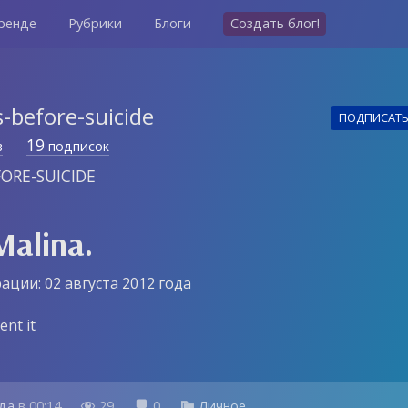
ренде
Рубрики
Блоги
Создать блог!
-before-suicide
ПОДПИСАТ
19
в
подписок
FORE-SUICIDE
Malina.
ации: 02 августа 2012 года
ent it
ода
в
00:14
29
0
Личное


