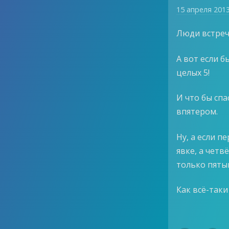
15 апреля 201
Люди встреч
А вот если б
целых 5!
И что бы сп
впятером.
Ну, а если п
явке, а четв
только пяты
Как всё-так