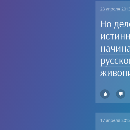
28 апреля 201
Но дел
истинн
начина
русско
живоп


17 апреля 201