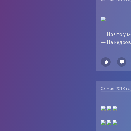
— На что у м
— На кедров


03 мая 2013 г