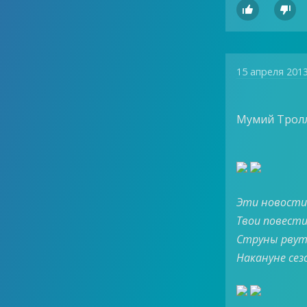


15 апреля 201
Мумий Тролл
Эти новости 
Твои повести
Струны рвут
Накануне се