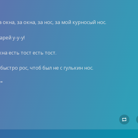
а окна, за окна, за нос, за мой курносый нос.
арей у-у-у!
кна есть тост есть тост.
 быстро рос, чтоб был не с гулькин нос.
"
