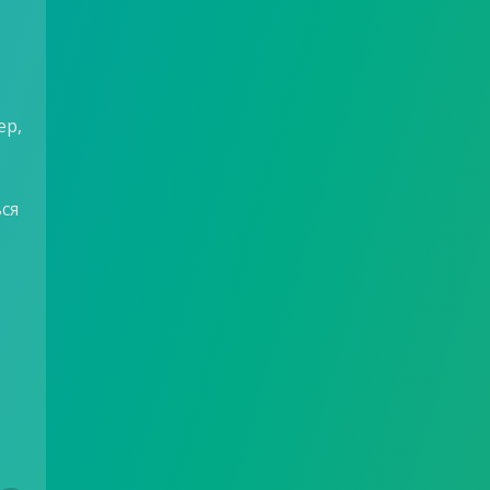
ер,
ся
в