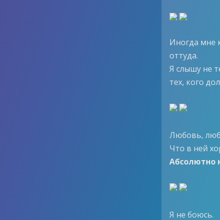
Иногда мне к
оттуда.
Я слышу не т
тех, кого д
Любовь, люб
Что в ней х
Абсолютно 
Я не боюсь.