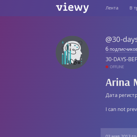
Лента
В т
@30-days
6
подписчико
30-DAYS-BE
OFFLINE
Arina 
Дата регистр
I can not prev
03 мая 2013 г