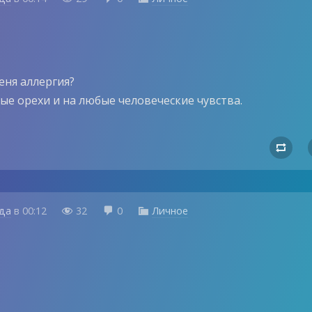
еня аллергия?
ые орехи и на любые человеческие чувства.

ода
в
00:12
32
0
Личное


