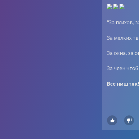
"За психов, з
За мелких тв
За окна, за о
За член чтоб
Все ништяк!

