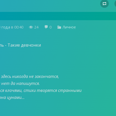

3 года
в
00:40
24
0
Личное



ь - Такие девчонки
здесь никогда не закончатся,
 нет да напишутся.
ся клочями, стихи творятся странными
зона цунами…