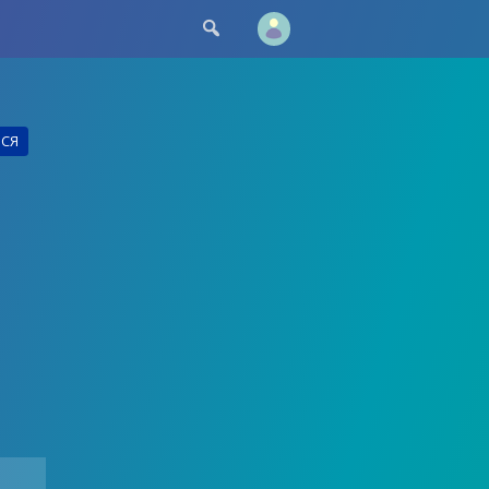

ЬСЯ