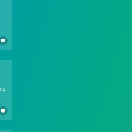

аю,
