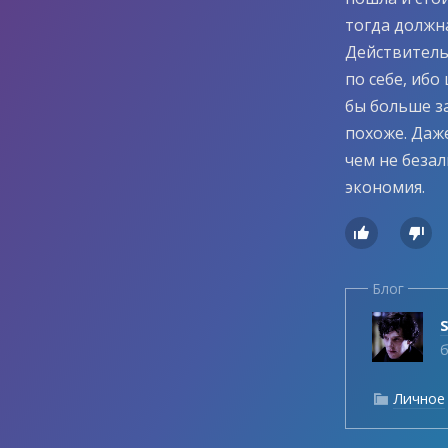
тогда должна
Действительн
по себе, иб
бы больше з
похоже. Даже
чем не беза
экономия.


Блог
б
Личное
