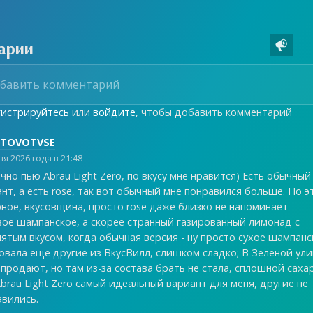
арии

гистрируйтесь
или
войдите
, чтобы добавить комментарий
ETOVOTVSE
я 2026 года в 21:48
чно пью Abrau Light Zero, по вкусу мне нравится) Есть обычный
нт, а есть rose, так вот обычный мне понравился больше. Но э
ное, вкусовщина, просто rose даже близко не напоминает
вое шампанское, а скорее странный газированный лимонад с
ятым вкусом, когда обычная версия - ну просто сухое шампанс
вала еще другие из ВкусВилл, слишком сладко; В Зеленой ул
продают, но там из-за состава брать не стала, сплошной сахар
brau Light Zero самый идеальный вариант для меня, другие не
авились.