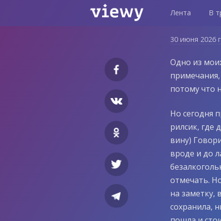
Лента
В т
30 июня 2026 
Одно из моих
примечания, 
потому что н
Но сегодня п
рилсик, где
вину) Говори
вроде и до л
безалкоголь
отмечать. Но
на заметку, 
сохранила, н
пошла и стои