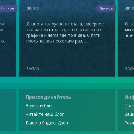


295
Личное
Личное
тим
Давно я так хуёво не спала, наверное
О, э
ом
это расплата за то, что я отошла от
мыть
графика и легла где-то в два. С пяти
🔥🔥
о...
просыпалась несколько раз, ...
SAGAN
SAG
Присоединяйтесь
Ин
Завести блог
Поль
Читайте наш блог
Защ
Вьюи в Яндекс Дзен
Рекл