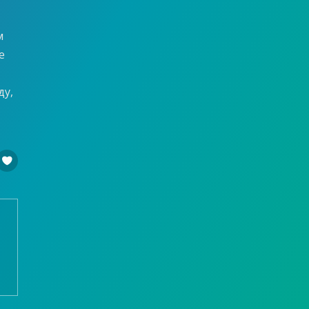
м
е
о
ду,
