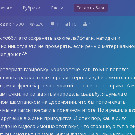
ренде
Рубрики
Блоги
Создать блог!
года
в
15:30
276
1
10
1




 хобби, это сохранять всякие лайфхаки, находки и
но никогда это не проверять, если речь о материально
ет денег 😬
роверила газировку. Короооооче, как-то мне попался
 девушка рассказывает про альтернативу безалкогольно
т, мол, фреш бар зелёненький — это вот оно прямо. А 
ампочки, но когда я планировала свадьбу, я думала о
ном шампанском на церемонии, что бы потом ехать
 мы на такси поехали в конечном итоге. Но я решила вз
вдруг ещё в жизни пригодится. И с тех пор, как я рилс
игде не видела именно этот вкус, что странно, а тут в ф
т он, смотрит на меня. Иду и думаю, ну в нём кислинка