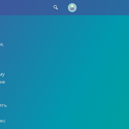

м,
му
мне
ять
икс