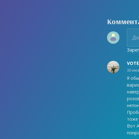
Коммент
Заре
VOT
30 июн
Я обы
вариа
навер
розо
непон
Пробо
тоже 
Вот A
понр