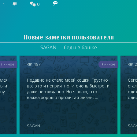

1
0


Новые заметки пользователя
SAGAN — беды в башке


187
Личное
Личное
ался
Недавно не стало моей кошки. Грустно
Сего
ньги
всё это и неприятно. И очень быстро, и
стал
ену
даже неожиданно. Но я знаю, что
одеж
важна хорошо прожитая жизнь, ...
одни
SAGAN
SAG