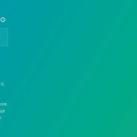

то,
кое.
ице
.