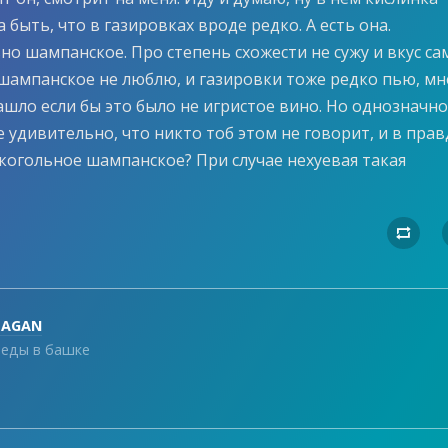
 быть, что в газировках вроде редко. А есть она.
о шампанское. Про степень схожести не сужу и вкус са
о шампанское не люблю, и газировки тоже редко пью, мн
ашло если бы это было не игристое вино. Но однозначн
 удивительно, что никто тоб этом не говорит, и в прав
лкогольное шампанское? При случае нехуевая такая

SAGAN
еды в башке