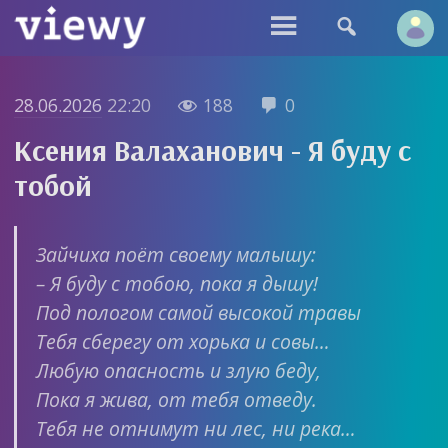


28.06.2026
22:20
188
0


Ксения Валаханович - Я буду с
тобой
Зайчиха поёт своему малышу:
– Я буду с тобою, пока я дышу!
Под пологом самой высокой травы
Тебя сберегу от хорька и совы…
Любую опасность и злую беду,
Пока я жива, от тебя отведу.
Тебя не отнимут ни лес, ни река…