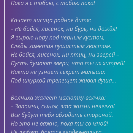
Пока я с тобою, с тобою пока!
Качает лисица родное дитя:
– Не бойся, лисенок, ни бурь, ни дождя!
Я вырою нору под черным кустом,
Следы заметая пушистым хвостом.
Не бойся, лисёнок, ни птиц, ни зверей –
Пусть думают звери, что ты их хитрей!
Никто не узнает секрет малыша:
Под шкуркой трепещет живая душа…
Волчиха жалеет малютку-волчка:
– Запомни, сынок, эта жизнь нелегка!
Все будут тебя обходить стороной.
Но это не важно, пока ты со мной!
Не любят, боятся злодея-волчка,