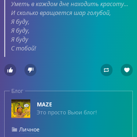
Уметь в каждом дне находить красоту…
И сколько вращается шар голубой,
Я буду,
Я буду,
Я буду
С тобой!




Блог
MAZE
Это просто Вьюи блог!
Личное
