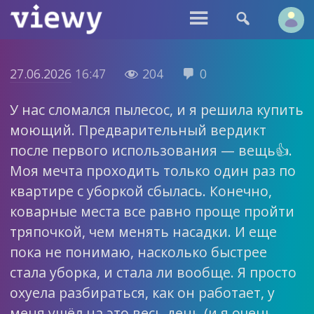


27.06.2026
16:47
204
0


У нас сломался пылесос, и я решила купить
моющий. Предварительный вердикт
после первого использования — вещь👍.
Моя мечта проходить только один раз по
квартире с уборкой сбылась. Конечно,
коварные места все равно проще пройти
тряпочкой, чем менять насадки. И еще
пока не понимаю, насколько быстрее
стала уборка, и стала ли вообще. Я просто
охуела разбираться, как он работает, у
меня ушёл на это весь день (и я очень