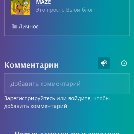
MAZE
Это просто Вьюи блог!
Личное

Комментарии


Зарегистрируйтесь
или
войдите
, чтобы
добавить комментарий
Новые заметки пользователя