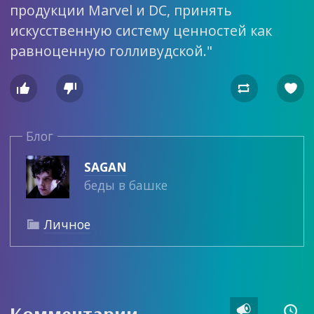
продукции Marvel и DC, принять
искусственную систему ценностей как
равноценную голливудской."




Блог
SAGAN
беды в башке
Личное


