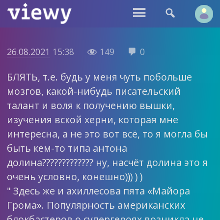


26.08.2021
15:38
149
0


БЛЯТЬ, т.е. будь у меня чуть побольше
мозгов, какой-нибудь писательский
талант и воля к получению вышки,
изучения вской херни, которая мне
интересна, а не это вот всё, то я могла бы
быть кем-то типа антона
долина????????????? ну, насчёт долина это я
очень условно, конешно))) ) )
" Здесь же и ахиллесова пята «Майора
Грома». Популярность американских
блокбастеров о супергероях возникла не