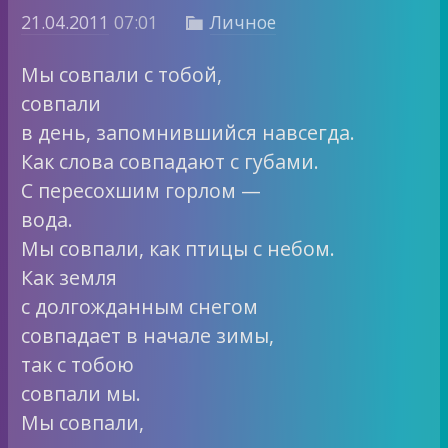
21.04.2011
07:01
Личное

Мы совпали с тобой,
совпали
в день, запомнившийся навсегда.
Как слова совпадают с губами.
С пересохшим горлом —
вода.
Мы совпали, как птицы с небом.
Как земля
с долгожданным снегом
совпадает в начале зимы,
так с тобою
совпали мы.
Мы совпали,