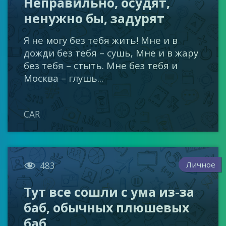
Неправильно, осудят,
ненужно бы, задурят
Я не могу без тебя жить! Мне и в
дожди без тебя – сушь, Мне и в жару
без тебя – стыть. Мне без тебя и
Москва – глушь...
CAR

Личное
483
Тут все сошли с ума из-за
баб, обычных плюшевых
баб