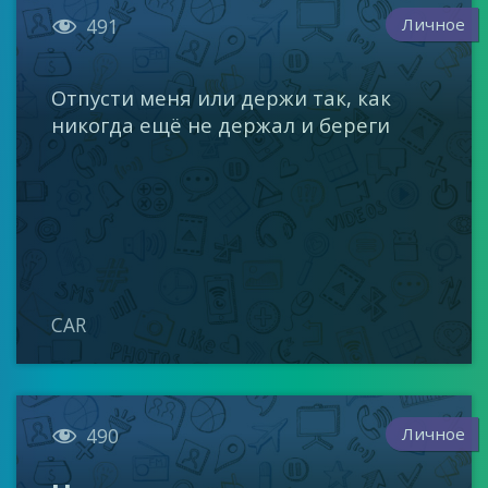

Личное
491
Отпусти меня или держи так, как
никогда ещё не держал и береги
CAR

Личное
490