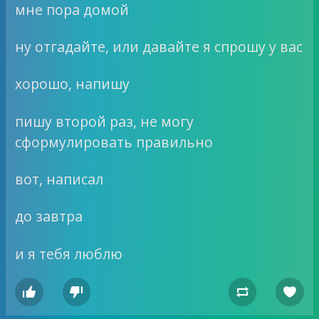
мне пора домой
ну отгадайте, или давайте я спрошу у вас
хорошо, напишу
пишу второй раз, не могу
сформулировать правильно
вот, написал
до завтра
и я тебя люблю



