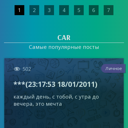
1
2
3
4
5
6
7
CAR
Самые популярные посты

Личное
502
***(23:17:53 18/01/2011)
каждый день, с тобой, с утра до
вечера, это мечта