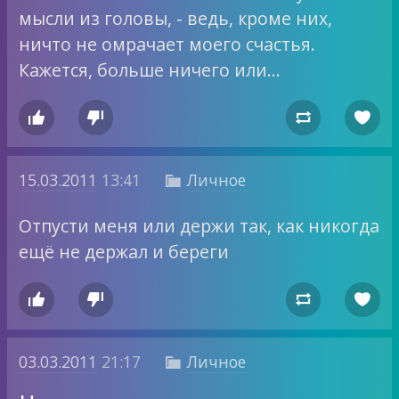
мысли из головы, - ведь, кроме них,
ничто не омрачает моего счастья.
Кажется, больше ничего или…




15.03.2011
13:41
Личное

Отпусти меня или держи так, как никогда
ещё не держал и береги




03.03.2011
21:17
Личное
