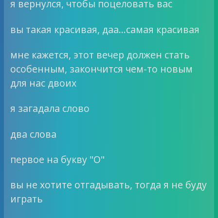
я вернулся, чтобы поцеловать вас
вы такая красивая, даа…самая красивая
мне кажется, этот вечер должен стать
особенным, закончится чем-то новым
для нас двоих
я загадала слово
два слова
первое на букву "О"
вы не хотите отгадывать, тогда я не буду
играть