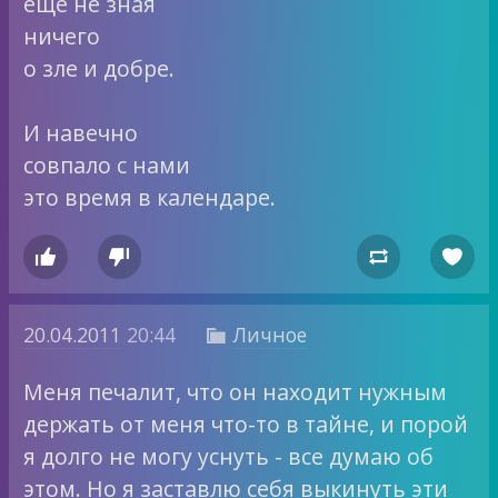
еще не зная
ничего
о зле и добре.
И навечно
совпало с нами
это время в календаре.




20.04.2011
20:44
Личное

Меня печалит, что он находит нужным
держать от меня что-то в тайне, и порой
я долго не могу уснуть - все думаю об
этом. Но я заставлю себя выкинуть эти