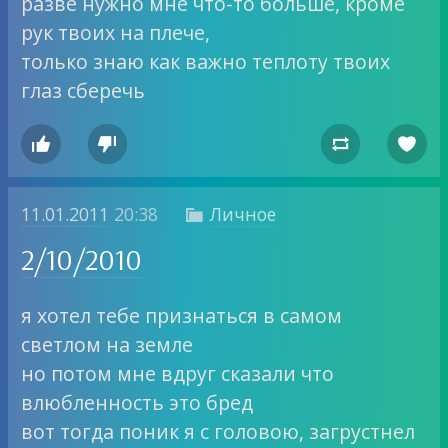
разве нужно мне что-то больше, кроме
рук твоих на плече,
только знаю как важно теплоту твоих
глаз сберечь




11.01.2011
20:38
Личное

2/10/2010
я хотел тебе признаться в самом
светлом на земле
но потом мне вдруг сказали что
влюбленность это бред
вот тогда поник я с головою, загрустнел