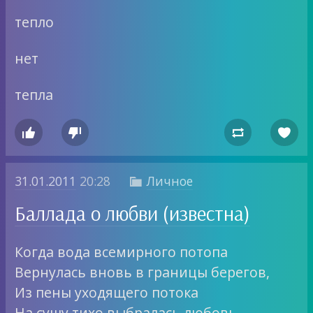
тепло
нет
тепла




31.01.2011
20:28
Личное

Баллада о любви (известна)
Когда вода всемирного потопа
Вернулась вновь в границы берегов,
Из пены уходящего потока
На сушу тихо выбралась любовь,