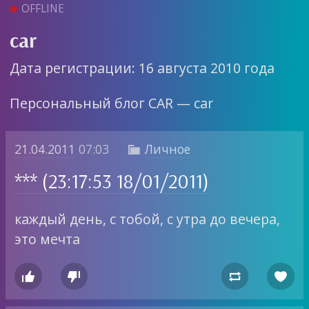
OFFLINE
car
Дата регистрации: 16 августа 2010 года
Персональный блог CAR — car
21.04.2011
07:03
Личное

*** (23:17:53 18/01/2011)
каждый день, с тобой, с утра до вечера,
это мечта



