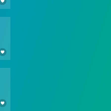


