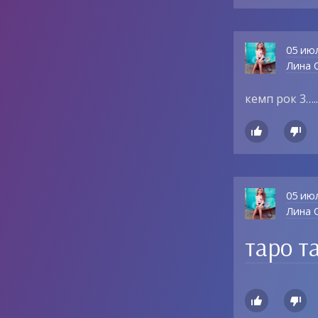
05 ию
Лина О
кемп рок 3….


05 ию
Лина О
таро тар

