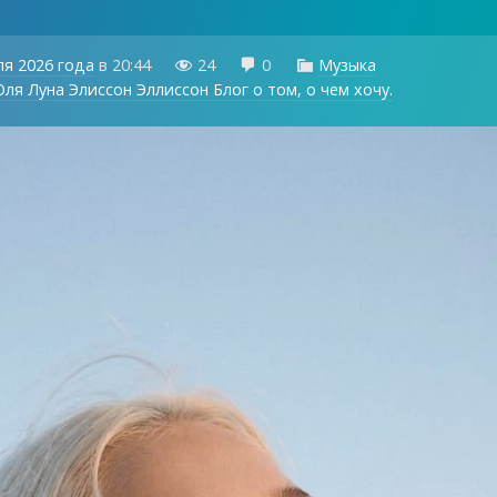
ля 2026 года
в
20:44
24
0
Музыка



ля Луна Элиссон Эллиссон Блог о том, о чем хочу.