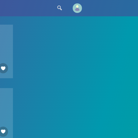


