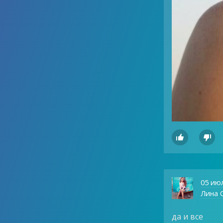


05 ию
Лина О
да и все