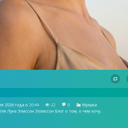

ля 2026 года
в
20:44
22
0
Музыка



ля Луна Элиссон Эллиссон Блог о том, о чем хочу.