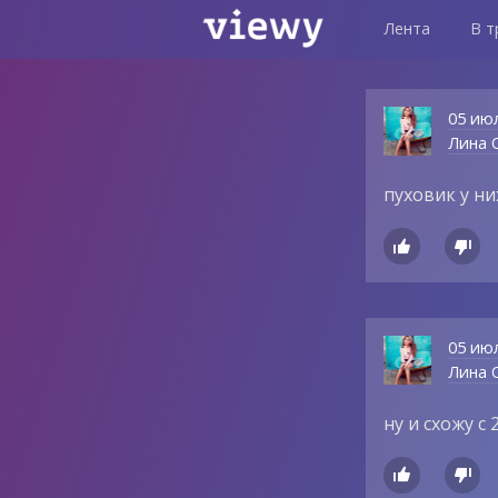
Лента
В т
05 ию
Лина О
пуховик у н


05 ию
Лина О
ну и схожу с

