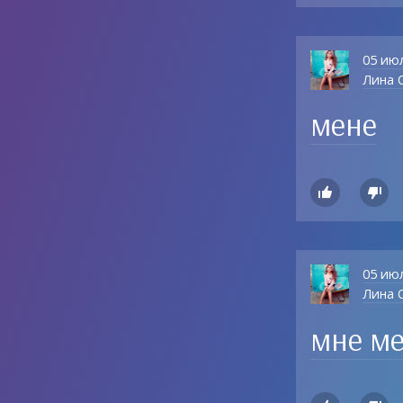
05 ию
Лина О
мене


05 ию
Лина О
мне м