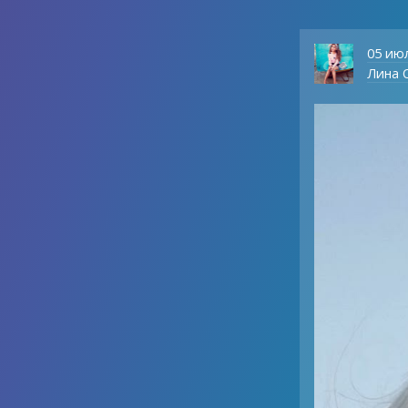
05 ию
Лина О