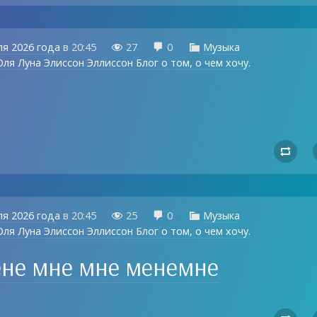
ля 2026 года
в
20:45
27
0
Музыка



ля Луна Элиссон Эллиссон Блог о том, о чем хочу.

ля 2026 года
в
20:45
25
0
Музыка



ля Луна Элиссон Эллиссон Блог о том, о чем хочу.
ене мне мне менемне