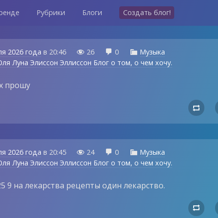
ренде
Рубрики
Блоги
Создать блог!
ля 2026 года
в
20:46
26
0
Музыка



ля Луна Элиссон Эллиссон Блог о том, о чем хочу.
их прошу

ля 2026 года
в
20:45
24
0
Музыка



ля Луна Элиссон Эллиссон Блог о том, о чем хочу.
 25 9 на лекарства рецепты один лекарство.
