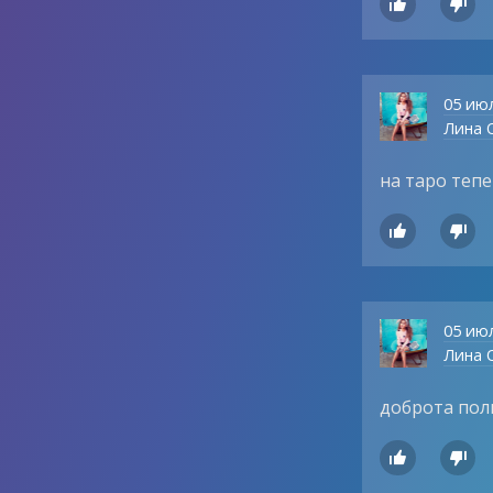


05 ию
Лина О
на таро тепе


05 ию
Лина О
доброта полюб

