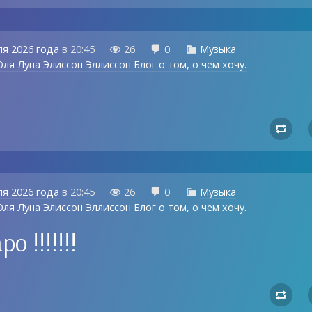
ля 2026 года
в
20:45
26
0
Музыка



ля Луна Элиссон Эллиссон Блог о том, о чем хочу.
.

ля 2026 года
в
20:45
26
0
Музыка



ля Луна Элиссон Эллиссон Блог о том, о чем хочу.
о !!!!!!!
