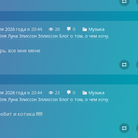

ля 2026 года
в
20:44
26
0
Музыка



ля Луна Элиссон Эллиссон Блог о том, о чем хочу.
рь. все мне мене

ля 2026 года
в
20:44
23
0
Музыка



ля Луна Элиссон Эллиссон Блог о том, о чем хочу.
ит и котика !!!!!!!
